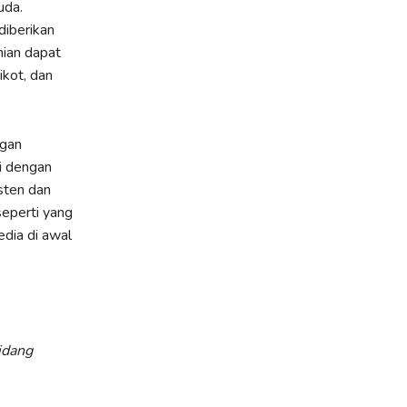
uda.
diberikan
nian dapat
ikot, dan
ngan
i dengan
sten dan
eperti yang
edia di awal
idang