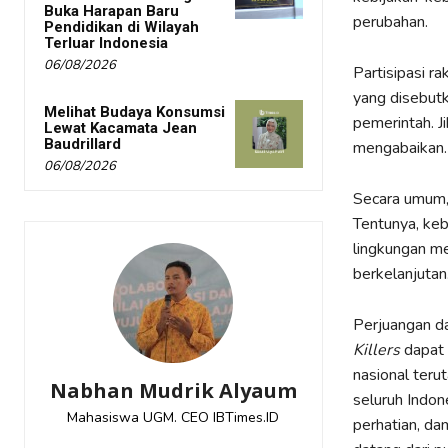
Buka Harapan Baru
perubahan.
Pendidikan di Wilayah
Terluar Indonesia
06/08/2026
Partisipasi r
yang disebutk
Melihat Budaya Konsumsi
pemerintah. J
Lewat Kacamata Jean
Baudrillard
mengabaikan.
06/08/2026
Secara umum,
Tentunya, keb
lingkungan me
berkelanjutan
Perjuangan da
Killers
dapat 
nasional teru
Nabhan Mudrik Alyaum
seluruh Indon
Mahasiswa UGM. CEO IBTimes.ID
perhatian, da