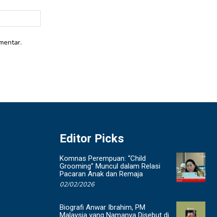
Website:
mentar.
Editor Picks
Komnas Perempuan: “Child
Grooming” Muncul dalam Relasi
Pacaran Anak dan Remaja
02/02/2026
Biografi Anwar Ibrahim, PM
Malaysia yang Namanya Disebut di