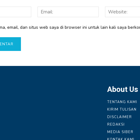
Nama:
Email:
a, email, dan situs web saya di browser ini untuk lain kali saya berko
About Us
TENTANG KAMI
KIRIM TULISAN
DISCLAIMER
REDAKSI
MEDIA SIBER
KONTAK KAMI