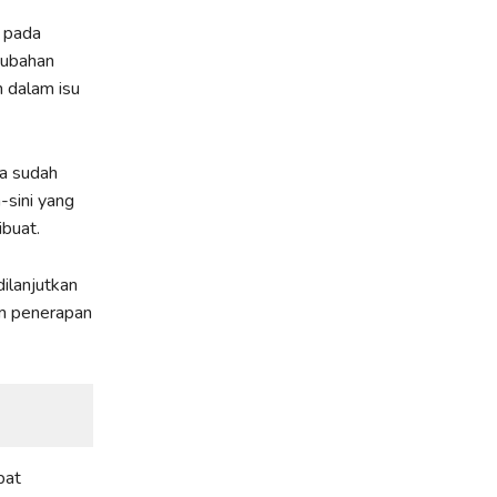
s pada
rubahan
n dalam isu
ra sudah
-sini yang
ibuat.
ilanjutkan
m penerapan
pat