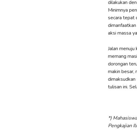
dilakukan den
Minimnya peng
secara tepat d
dimanfaatkan 
aksi massa ya
Jalan menuju 
memang masih 
dorongan teru
makin besar,
dimaksudkan G
tulisan ini. S
*) Mahasiswa
Pengkajian I