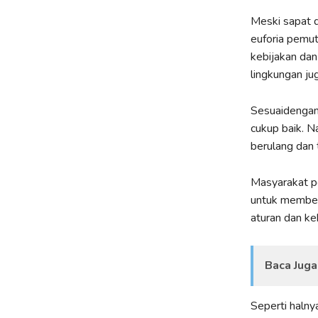
Meski sapat d
euforia pemut
kebijakan dan
lingkungan ju
Sesuaidengan
cukup baik. N
berulang dan 
Masyarakat p
untuk member
aturan dan ke
Baca Juga
Seperti halny