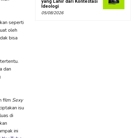
yang Lahir dari Kontestasi
Ideologi
05/08/2026
kan seperti
uat oleh
dak bisa
tertentu.
a dan
g
m film
Sexy
iptakan isu
luas di
ikan
ampak ini