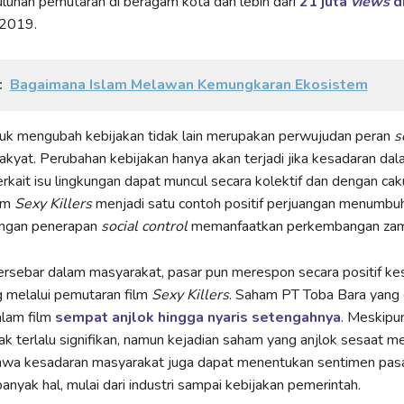
uluhan pemutaran di beragam kota dan lebih dari
21 juta
views
d
 2019.
:
Bagaimana Islam Melawan Kemungkaran Ekosistem
uk mengubah kebijakan tidak lain merupakan perwujudan peran
s
akyat. Perubahan kebijakan hanya akan terjadi jika kesadaran da
rkait isu lingkungan dapat muncul secara kolektif dan dengan ca
ilm
Sexy Killers
menjadi satu contoh positif perjuangan menumbu
engan penerapan
social control
memanfaatkan perkembangan zam
ersebar dalam masyarakat, pasar pun merespon secara positif ke
 melalui pemutaran film
Sexy Killers
. Saham PT Toba Bara yang 
alam film
sempat anjlok hingga nyaris setengahnya
. Meskipu
ak terlalu signifikan, namun kejadian saham yang anjlok sesaat me
wa kesadaran masyarakat juga dapat menentukan sentimen pas
nyak hal, mulai dari industri sampai kebijakan pemerintah.