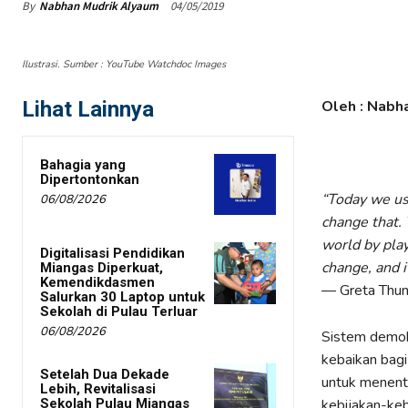
By
Nabhan Mudrik Alyaum
04/05/2019
Ilustrasi. Sumber : YouTube Watchdoc Images
Lihat Lainnya
Oleh : Nabh
Bahagia yang
Dipertontonkan
“Today we use
06/08/2026
change that. 
world by play
Digitalisasi Pendidikan
change, and it
Miangas Diperkuat,
Kemendikdasmen
— Greta Thu
Salurkan 30 Laptop untuk
Sekolah di Pulau Terluar
06/08/2026
Sistem demok
kebaikan bagi
Setelah Dua Dekade
untuk menent
Lebih, Revitalisasi
kebijakan-keb
Sekolah Pulau Miangas