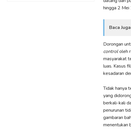
datang dari p
hingga 2 Mei
Baca Juga
Dorongan unt
control
oleh r
masyarakat te
luas. Kasus f
kesadaran d
Tidak hanya t
yang didorong
berkali-kali d
penurunan tid
gambaran bah
menentukan ba