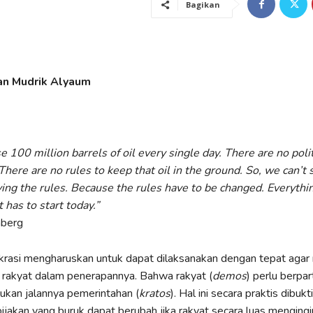
Bagikan
an Mudrik Alyaum
 100 million barrels of oil every single day. There are no polit
There are no rules to keep that oil in the ground. So, we can’t 
ing the rules. Because the rules have to be changed. Everythi
 has to start today.”
nberg
rasi mengharuskan untuk dapat dilaksanakan dengan tepat ag
 rakyat dalam penerapannya. Bahwa rakyat (
demos
) perlu berpar
ukan jalannya pemerintahan (
kratos
). Hal ini secara praktis dibuk
ijakan yang buruk dapat berubah jika rakyat secara luas menging