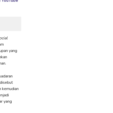
i YouTube
ocial
lam
kupan yang
hkan
an.
sadaran
disebut
n kemudian
njadi
ar yang