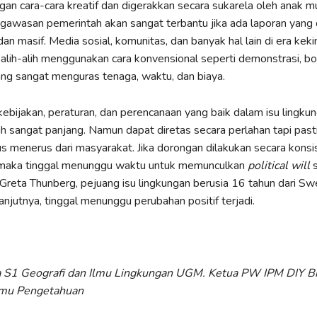
gan cara-cara kreatif dan digerakkan secara sukarela oleh anak m
awasan pemerintah akan sangat terbantu jika ada laporan yang 
an masif. Media sosial, komunitas, dan banyak hal lain di era keki
alih-alih menggunakan cara konvensional seperti demonstrasi, bo
ng sangat menguras tenaga, waktu, dan biaya.
kebijakan, peraturan, dan perencanaan yang baik dalam isu lingku
sangat panjang. Namun dapat diretas secara perlahan tapi past
s menerus dari masyarakat. Jika dorongan dilakukan secara konsi
 maka tinggal menunggu waktu untuk memunculkan
political will
s
reta Thunberg, pejuang isu lingkungan berusia 16 tahun dari Sw
elanjutnya, tinggal menunggu perubahan positif terjadi.
 S1 Geografi dan Ilmu Lingkungan UGM. Ketua PW IPM DIY B
lmu Pengetahuan