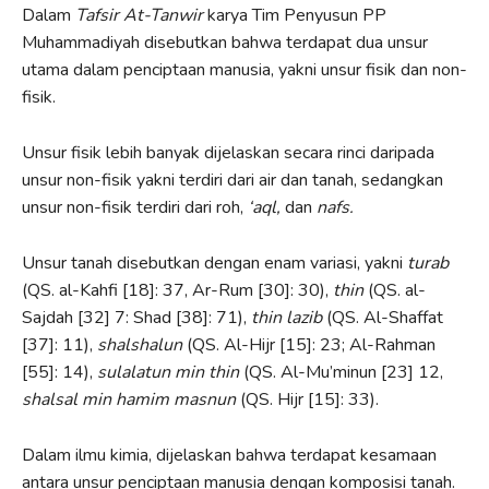
Dalam
Tafsir At-Tanwir
karya Tim Penyusun PP
Muhammadiyah disebutkan bahwa terdapat dua unsur
utama dalam penciptaan manusia, yakni unsur fisik dan non-
fisik.
Unsur fisik lebih banyak dijelaskan secara rinci daripada
unsur non-fisik yakni terdiri dari air dan tanah, sedangkan
unsur non-fisik terdiri dari roh,
‘aql,
dan
nafs.
Unsur tanah disebutkan dengan enam variasi, yakni
turab
(QS. al-Kahfi [18]: 37, Ar-Rum [30]: 30),
thin
(QS. al-
Sajdah [32] 7: Shad [38]: 71),
thin lazib
(QS. Al-Shaffat
[37]: 11),
shalshalun
(QS. Al-Hijr [15]: 23; Al-Rahman
[55]: 14),
sulalatun min thin
(QS. Al-Mu’minun [23] 12,
shalsal min hamim masnun
(QS. Hijr [15]: 33).
Dalam ilmu kimia, dijelaskan bahwa terdapat kesamaan
antara unsur penciptaan manusia dengan komposisi tanah.