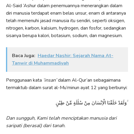
Al-Said ‘Ashur dalam penemuannya menerangkan dalam
diri manusia terdapat enam belas unsur, enam di antaranya
telah memenuhi jasad manusia itu sendiri, seperti oksigen,
nitrogen, karbon, kalsium, hydrogen, dan fosfor, sedangkan
sisanya berupa kalori, botasium, sodium, dan magnesium.
Baca Juga:
Haedar Nashir: Sejarah Nama At-
Tanwir di Muhammadiyah
Penggunaan kata
‘insan’
dalam Al-Qur’an sebagaimana
termaktub dalam surat al-Mu’minun ayat 12 yang berbunyi:
وَلَقَدْ خَلَقْنَا الْاِنْسَانَ مِنْ سُلٰلَةٍ مِّنْ طِيْنٍ ۚ
Dan sungguh, Kami telah menciptakan manusia dari
saripati (berasal) dari tanah.