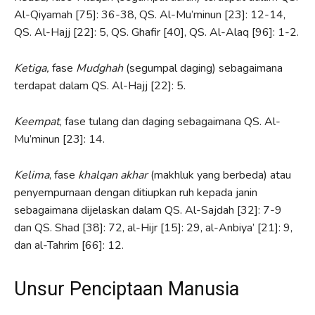
Al-Qiyamah [75]: 36-38, QS. Al-Mu’minun [23]: 12-14,
QS. Al-Hajj [22]: 5, QS. Ghafir [40], QS. Al-Alaq [96]: 1-2.
Ketiga,
fase
Mudghah
(segumpal daging) sebagaimana
terdapat dalam QS. Al-Hajj [22]: 5.
Keempat
, fase tulang dan daging sebagaimana QS. Al-
Mu’minun [23]: 14.
Kelima
, fase
khalqan akhar
(makhluk yang berbeda) atau
penyempurnaan dengan ditiupkan ruh kepada janin
sebagaimana dijelaskan dalam QS. Al-Sajdah [32]: 7-9
dan QS. Shad [38]: 72, al-Hijr [15]: 29, al-Anbiya’ [21]: 9,
dan al-Tahrim [66]: 12.
Unsur Penciptaan Manusia