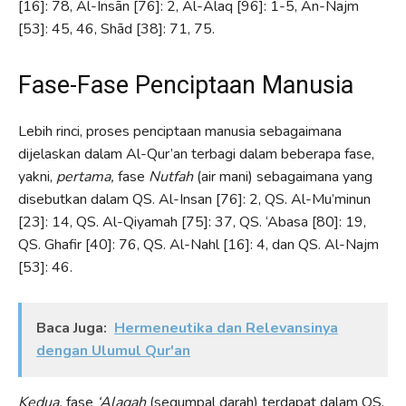
[16]: 78, Al-Insān [76]: 2, Al-Álaq [96]: 1-5, An-Najm
[53]: 45, 46, Shād [38]: 71, 75.
Fase-Fase Penciptaan Manusia
Lebih rinci, proses penciptaan manusia sebagaimana
dijelaskan dalam Al-Qur’an terbagi dalam beberapa fase,
yakni,
pertama,
fase
Nutfah
(air mani) sebagaimana yang
disebutkan dalam QS. Al-Insan [76]: 2, QS. Al-Mu’minun
[23]: 14, QS. Al-Qiyamah [75]: 37, QS. ‘Abasa [80]: 19,
QS. Ghafir [40]: 76, QS. Al-Nahl [16]: 4, dan QS. Al-Najm
[53]: 46.
Baca Juga:
Hermeneutika dan Relevansinya
dengan Ulumul Qur'an
Kedua,
fase
‘Alaqah
(segumpal darah) terdapat dalam QS.