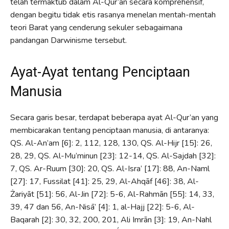
telah termaktub dalam Al-Qur’an secara komprehensif,
dengan begitu tidak etis rasanya menelan mentah-mentah
teori Barat yang cenderung sekuler sebagaimana
pandangan Darwinisme tersebut.
Ayat-Ayat tentang Penciptaan
Manusia
Secara garis besar, terdapat beberapa ayat Al-Qur’an yang
membicarakan tentang penciptaan manusia, di antaranya:
QS. Al-An’am [6]: 2, 112, 128, 130, QS. Al-Hijr [15]: 26,
28, 29, QS. Al-Mu’minun [23]: 12-14, QS. Al-Sajdah [32]:
7, QS. Ar-Ruum [30]: 20, QS. Al-Isra’ [17]: 88, An-Naml
[27]: 17, Fussilat [41]: 25, 29, Al-Ahqāf [46]: 38, Al-
Żariyāt [51]: 56, Al-Jin [72]: 5-6, Al-Rahmān [55]: 14, 33,
39, 47 dan 56, An-Nisā’ [4]: 1, al-Hajj [22]: 5-6, Al-
Baqarah [2]: 30, 32, 200, 201, Ali Imrān [3]: 19, An-Nahl