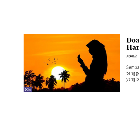
Doa
Har
Admin
Sembar
tengge
yang b
DOA