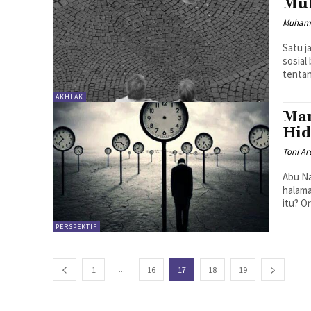
Mul
Muham
Satu j
sosial
tentan
AKHLAK
Man
Hi
Toni Ar
Abu Na
halama
itu? O
PERSPEKTIF
...
1
16
17
18
19