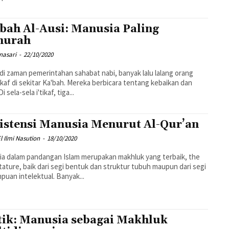
bah Al-Ausi: Manusia Paling
murah
nasari
-
22/10/2020
di zaman pemerintahan sahabat nabi, banyak lalu lalang orang
tikaf di sekitar Ka'bah. Mereka berbicara tentang kebaikan dan
Di sela-sela i'tikaf, tiga...
istensi Manusia Menurut Al-Qur’an
l Ilmi Nasution
-
18/10/2020
a dalam pandangan Islam merupakan makhluk yang terbaik, the
tature, baik dari segi bentuk dan struktur tubuh maupun dari segi
uan intelektual. Banyak...
tik: Manusia sebagai Makhluk