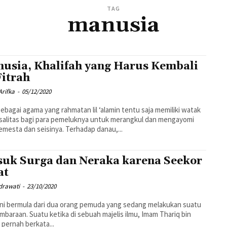
TAG
manusia
usia, Khalifah yang Harus Kembali
Fitrah
Arifka
-
05/12/2020
sebagai agama yang rahmatan lil ‘alamin tentu saja memiliki watak
salitas bagi para pemeluknya untuk merangkul dan mengayomi
alam semesta dan seisinya. Terhadap danau,...
uk Surga dan Neraka karena Seekor
at
drawati
-
23/10/2020
ini bermula dari dua orang pemuda yang sedang melakukan suatu
baraan. Suatu ketika di sebuah majelis ilmu, Imam Thariq bin
 pernah berkata...