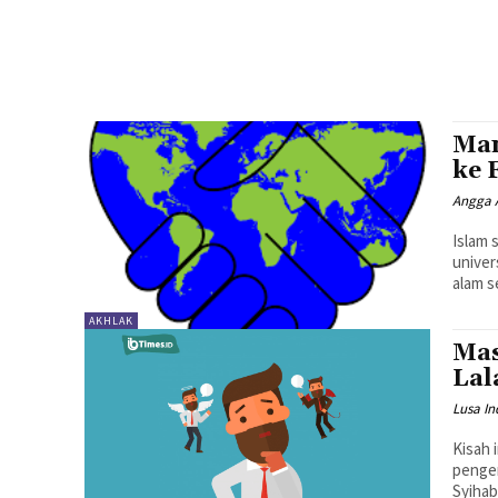
Man
ke 
Angga 
Islam 
univer
AKHLAK
Mas
Lal
Lusa In
Kisah 
pengem
Syihab