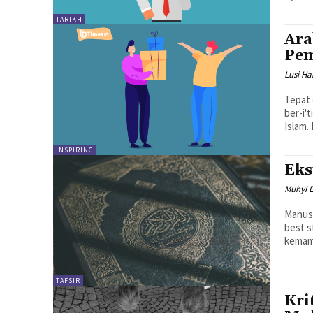
TARIKH
Ara
Pe
Lusi Ha
Tepat 
ber-i'
Islam. 
INSPIRING
Eks
Muhyi E
Manusi
best s
kemamp
TAFSIR
Kri