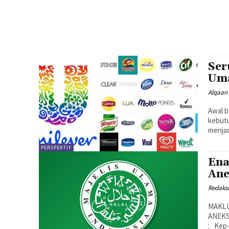
Ser
Uma
Alqaan 
Awal b
kebutu
menjad
PERSPEKTIF
Ena
Ane
Redaksi
MAKLUMAT DEWAN PIMPINAN MAJEL
ANEKS
: Kep-1315/DP-