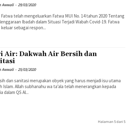
 Awwali
-
29/03/2020
 Fatwa telah mengeluarkan Fatwa MUI No. 14 tahun 2020 Tentang
enggaraan Ibadah dalam Situasi Terjadi Wabah Covid-19. Fatwa
i keluar sebagai respon...
i Air: Dakwah Air Bersih dan
itasi
 Awwali
-
25/03/2020
rsih dan sanitasi merupakan obyek yang harus menjadi isu utama
 Islam. Allah subhanahu wa ta’ala telah menerangkan kepada
a dalam QS Al...
Halaman 5 dari 5