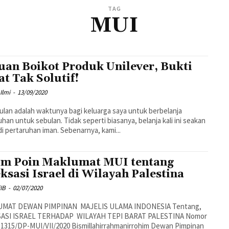
TAG
MUI
uan Boikot Produk Unilever, Bukti
t Tak Solutif!
Ilmi
-
13/09/2020
ulan adalah waktunya bagi keluarga saya untuk berbelanja
han untuk sebulan. Tidak seperti biasanya, belanja kali ini seakan
i pertaruhan iman. Sebenarnya, kami...
m Poin Maklumat MUI tentang
ksasi Israel di Wilayah Palestina
IB
-
02/07/2020
IS ULAMA INDONESIA Tentang,
ASI ISRAEL TERHADAP WILAYAH TEPI BARAT PALESTINA Nomor
MUI/VII/2020 Bismillahirrahmanirrohim Dewan Pimpinan