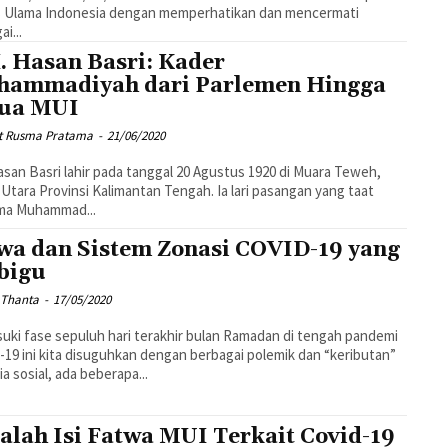
is Ulama Indonesia dengan memperhatikan dan mencermati
i...
. Hasan Basri: Kader
ammadiyah dari Parlemen Hingga
ua MUI
 Rusma Pratama
-
21/06/2020
asan Basri lahir pada tanggal 20 Agustus 1920 di Muara Teweh,
 Utara Provinsi Kalimantan Tengah. Ia lari pasangan yang taat
ma Muhammad...
wa dan Sistem Zonasi COVID-19 yang
bigu
 Thanta
-
17/05/2020
ki fase sepuluh hari terakhir bulan Ramadan di tengah pandemi
19 ini kita disuguhkan dengan berbagai polemik dan “keributan”
ia sosial, ada beberapa...
alah Isi Fatwa MUI Terkait Covid-19