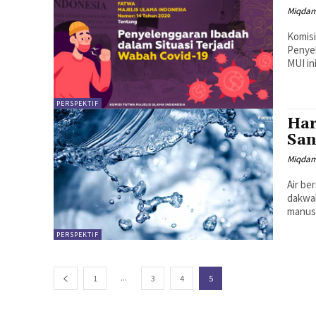
Miqdam
Komisi
Penyel
MUI in
PERSPEKTIF
Har
San
Miqdam
Air be
dakwah
manusi
PERSPEKTIF
...
1
3
4
5