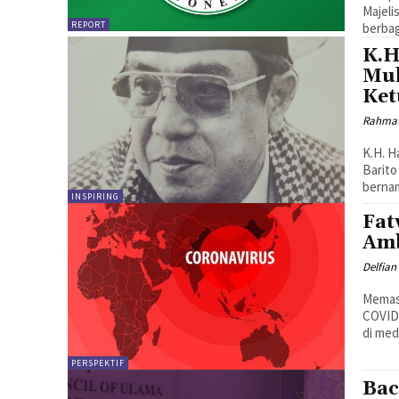
Majel
REPORT
berbaga
K.H
Muh
Ket
Rahmat
K.H. H
Barito
berna
INSPIRING
Fat
Am
Delfian
Memasu
COVID-
di med
PERSPEKTIF
Bac