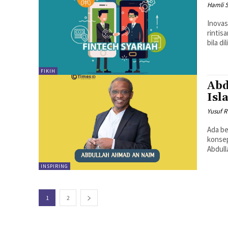
Hamli S
Inovas
rintis
bila d
FIKIH
Abd
Isl
Yusuf R
Ada be
konsep
Abdull
INSPIRING
1
2