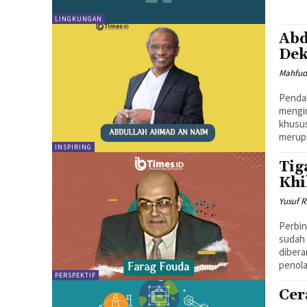
LINGKUNGAN
Abd
Dek
Mahfud
Pendahuluan Dinamika pengetah
mengir
khusu
merupa
INSPIRING
Tig
Khi
Yusuf R
Perbin
sudah 
diber
penola
PERSPEKTIF
Cer