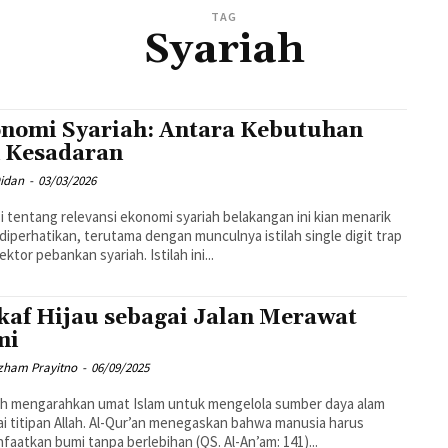
TAG
Syariah
nomi Syariah: Antara Kebutuhan
 Kesadaran
Didan
-
03/03/2026
i tentang relevansi ekonomi syariah belakangan ini kian menarik
diperhatikan, terutama dengan munculnya istilah single digit trap
ektor pebankan syariah. Istilah ini...
af Hijau sebagai Jalan Merawat
mi
Izham Prayitno
-
06/09/2025
h mengarahkan umat Islam untuk mengelola sumber daya alam
i titipan Allah. Al-Qur’an menegaskan bahwa manusia harus
aatkan bumi tanpa berlebihan (QS. Al-An’am: 141)...