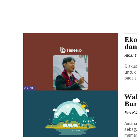
Eko
dan
Athar 
Diskus
untuk 
pada s
OPINI
Wak
Bu
Farrel 
Amana
sebaga
memanf