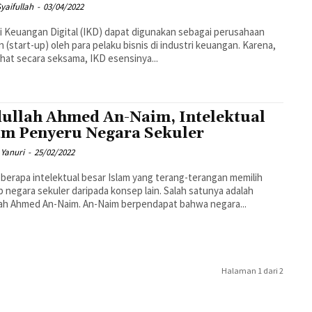
yaifullah
-
03/04/2022
i Keuangan Digital (IKD) dapat digunakan sebagai perusahaan
an (start-up) oleh para pelaku bisnis di industri keuangan. Karena,
ilihat secara seksama, IKD esensinya...
ullah Ahmed An-Naim, Intelektual
am Penyeru Negara Sekuler
 Yanuri
-
25/02/2022
berapa intelektual besar Islam yang terang-terangan memilih
 negara sekuler daripada konsep lain. Salah satunya adalah
ah Ahmed An-Naim. An-Naim berpendapat bahwa negara...
Halaman 1 dari 2