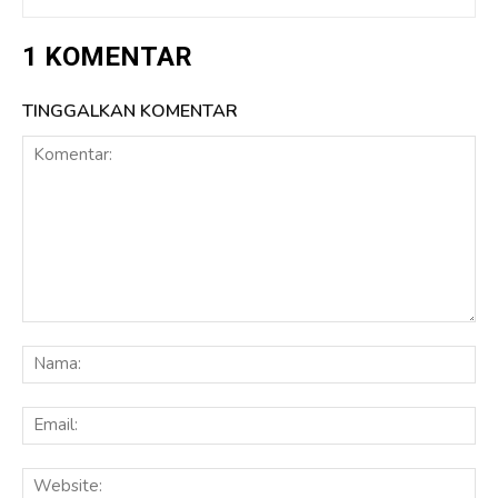
1 KOMENTAR
TINGGALKAN KOMENTAR
Komentar:
Na
Ema
Web