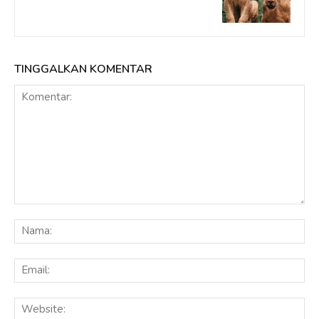
TINGGALKAN KOMENTAR
Komentar:
Na
Ema
Web