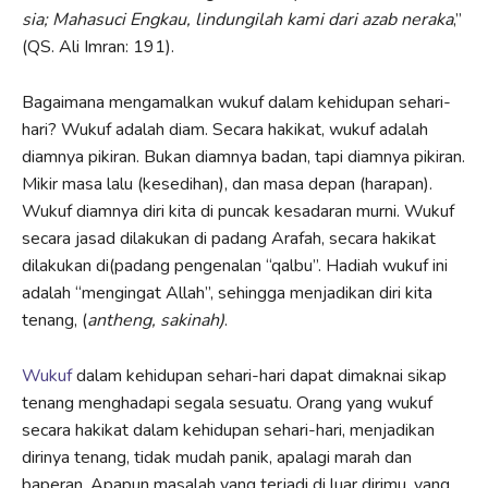
sia; Mahasuci Engkau, lindungilah kami dari azab neraka
,”
(QS. Ali Imran: 191).
Bagaimana mengamalkan wukuf dalam kehidupan sehari-
hari? Wukuf adalah diam. Secara hakikat, wukuf adalah
diamnya pikiran. Bukan diamnya badan, tapi diamnya pikiran.
Mikir masa lalu (kesedihan), dan masa depan (harapan).
Wukuf diamnya diri kita di puncak kesadaran murni. Wukuf
secara jasad dilakukan di padang Arafah, secara hakikat
dilakukan di(padang pengenalan “qalbu”. Hadiah wukuf ini
adalah “mengingat Allah”, sehingga menjadikan diri kita
tenang, (
antheng, sakinah)
.
Wukuf
dalam kehidupan sehari-hari dapat dimaknai sikap
tenang menghadapi segala sesuatu. Orang yang wukuf
secara hakikat dalam kehidupan sehari-hari, menjadikan
dirinya tenang, tidak mudah panik, apalagi marah dan
baperan. Apapun masalah yang terjadi di luar dirimu, yang