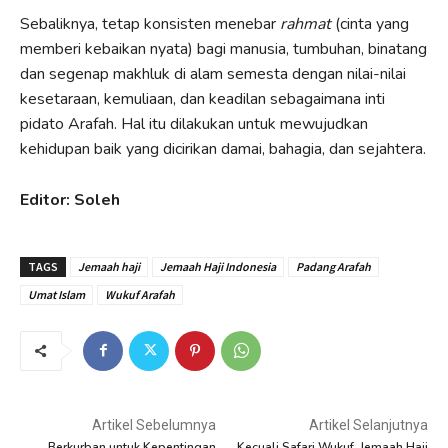
Sebaliknya, tetap konsisten menebar
rahmat
(cinta yang
memberi kebaikan nyata) bagi manusia, tumbuhan, binatang
dan segenap makhluk di alam semesta dengan nilai-nilai
kesetaraan, kemuliaan, dan keadilan sebagaimana inti
pidato Arafah. Hal itu dilakukan untuk mewujudkan
kehidupan baik yang dicirikan damai, bahagia, dan sejahtera.
Editor: Soleh
TAGS
Jemaah haji
Jemaah Haji Indonesia
Padang Arafah
Umat Islam
Wukuf Arafah
Artikel Sebelumnya
Artikel Selanjutnya
Berkurban untuk Kepentingan
Kecuali Safari Wukuf, Jemaah Haji