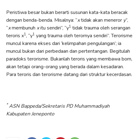
Peristiwa besar bukan berarti susunan kata-kata beracak
dengan benda-benda. Misalnya: “
x
tidak akan meneror
y
”,
1
“
x
membunuh
x
itu sendiri”, “y
tidak trauma oleh serangan
1
1
teroris x
, “y
yang trauma oleh terornya sendiri”. Terorisme
muncul karena ekses dari ‘kelimpahan pengulangan’; ia
muncul bukan dari perbedaan dan pertentangan. Begitulah
paradoks terorisme. Bukanlah teroris yang membawa bom,
akan tetapi orang-orang yang berada dalam kesadaran.
Para teroris dan terorisme datang dari struktur kecerdasan.
*
ASN Bappeda/Sekretaris PD Muhammadiyah
Kabupaten Jeneponto