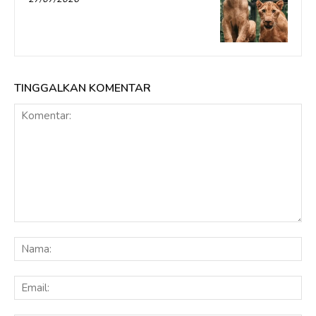
TINGGALKAN KOMENTAR
Komentar:
Na
Ema