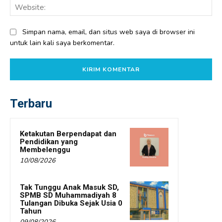
Web
Simpan nama, email, dan situs web saya di browser ini
untuk lain kali saya berkomentar.
Terbaru
Ketakutan Berpendapat dan
Pendidikan yang
Membelenggu
10/08/2026
Tak Tunggu Anak Masuk SD,
SPMB SD Muhammadiyah 8
Tulangan Dibuka Sejak Usia 0
Tahun