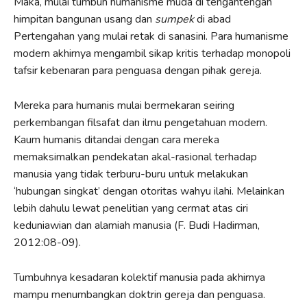
Maka, mulai tumbuh humanisme muda di tengah­tengah
himpitan bangunan usang dan
sumpek
di abad
Pertengahan yang mulai retak di sana­sini. Para humanisme
modern akhirnya mengambil sikap kritis terhadap monopoli
tafsir kebenaran para penguasa dengan pihak gereja.
Mereka para humanis mulai bermekaran seiring
perkembangan filsafat dan ilmu pengetahuan modern.
Kaum humanis ditandai dengan cara mereka
memaksimalkan pendekatan akal-rasional terhadap
manusia yang tidak terburu-­buru untuk melakukan
‘hubungan singkat’ dengan otoritas wahyu ilahi. Melainkan
lebih dahulu lewat penelitian yang cermat atas ciri
keduniawian dan alamiah manusia (F. Budi Hadirman,
2012:08-09).
Tumbuhnya kesadaran kolektif manusia pada akhirnya
mampu menumbangkan doktrin gereja dan penguasa.