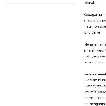
akhirat.
Sebagaimana 
kekuranganny
melampiaskann
Ibnu Umar).
Menahan amara
amarah yang 
Hati yang sak
Seperti darah 
Sebuah peneli
—dalam bukun
—
menyataka
umum/
Genera
merasa cemas 
memengaruhi 