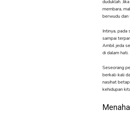
duduklah. Jik
membara, maka
berwudu dan l
Intinya, pada 
sampai terpan
Ambil jeda se
di dalam hati.
Seseorang pe
berkali-kali 
nasihat beta
kehidupan kita
Menaha