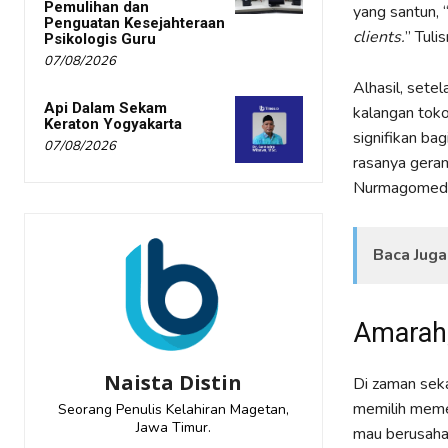
Pemulihan dan
yang santun, 
Penguatan Kesejahteraan
clients.
” Tuli
Psikologis Guru
07/08/2026
Alhasil, setel
Api Dalam Sekam
kalangan toko
Keraton Yogyakarta
signifikan ba
07/08/2026
rasanya geram
Nurmagomedov.
Baca Juga
Amarah,
Naista Distin
Di zaman seka
memilih mem
Seorang Penulis Kelahiran Magetan,
Jawa Timur.
mau berusaha