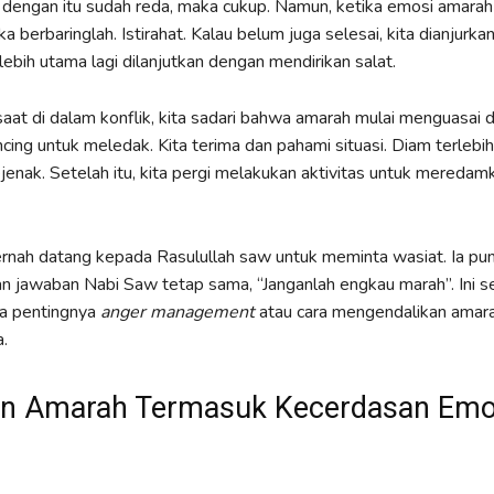
a dengan itu sudah reda, maka cukup. Namun, ketika emosi amarah
 berbaringlah. Istirahat. Kalau belum juga selesai, kita dianjurka
ebih utama lagi dilanjutkan dengan mendirikan salat.
saat di dalam konflik, kita sadari bahwa amarah mulai menguasai di
cing untuk meledak. Kita terima dan pahami situasi. Diam terlebih
jenak. Setelah itu, kita pergi melakukan aktivitas untuk mereda
rnah datang kepada Rasulullah saw untuk meminta wasiat. Ia pu
dan jawaban Nabi Saw tetap sama, “Janganlah engkau marah”. Ini s
pa pentingnya
anger management
atau cara mengendalikan amara
.
n Amarah Termasuk Kecerdasan Emo