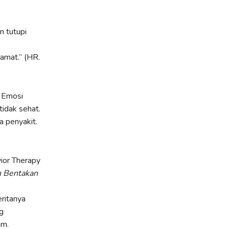
 tutupi
amat.” (HR.
. Emosi
idak sehat.
a penyakit.
vior Therapy
n Bentakan
ritanya
g
am.