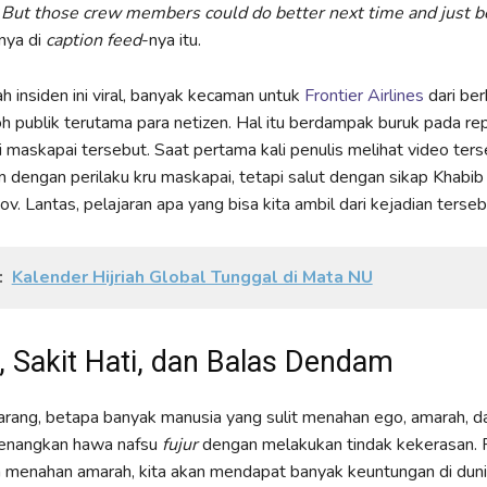
“
But those crew members could do better next time and just b
snya di
caption feed
-nya itu.
ah insiden ini viral, banyak kecaman untuk
Frontier Airlines
dari be
h publik terutama para netizen. Hal itu berdampak buruk pada re
gi maskapai tersebut. Saat pertama kali penulis melihat video ters
 dengan perilaku kru maskapai, tetapi salut dengan sikap Khabib
 Lantas, pelajaran apa yang bisa kita ambil dari kejadian terse
:
Kalender Hijriah Global Tunggal di Mata NU
 Sakit Hati, dan Balas Dendam
rang, betapa banyak manusia yang sulit menahan ego, amarah, da
enangkan hawa nafsu
fujur
dengan melakukan tindak kekerasan. P
 menahan amarah, kita akan mendapat banyak keuntungan di duni