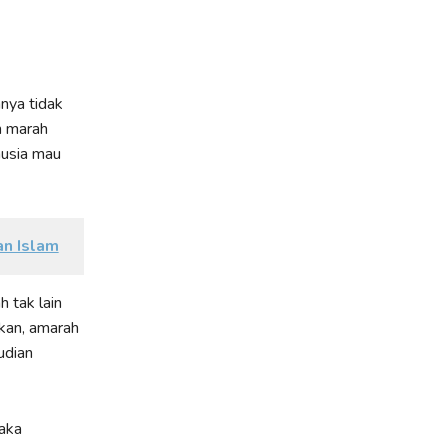
nya tidak
n marah
nusia mau
n Islam
 tak lain
tikan, amarah
udian
aka