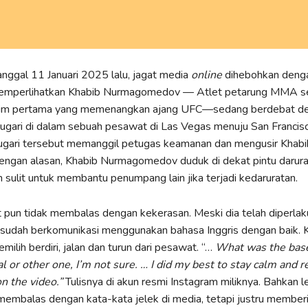
anggal 11 Januari 2025 lalu, jagat media
online
dihebohkan deng
emperlihatkan Khabib Nurmagomedov — Atlet petarung MMA se
lim pertama yang memenangkan ajang UFC—sedang berdebat d
ugari di dalam sebuah pesawat di Las Vegas menuju San Francis
mugari tersebut memanggil petugas keamanan dan mengusir Khab
engan alasan, Khabib Nurmagomedov duduk di dekat pintu darura
 sulit untuk membantu penumpang lain jika terjadi kedaruratan.
t pun tidak membalas dengan kekerasan. Meski dia telah diperlak
n sudah berkomunikasi menggunakan bahasa Inggris dengan baik. 
milih berdiri, jalan dan turun dari pesawat. “…
What was the base 
al or other one, I’m not sure. …
I did my best to stay calm and r
n the video.”
Tulisnya di akun resmi Instagram miliknya. Bahkan le
k membalas dengan kata-kata jelek di media, tetapi justru member