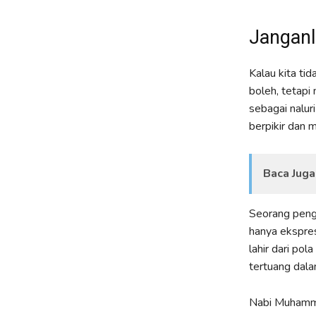
Janganl
Kalau kita ti
boleh, tetap
sebagai nalur
berpikir dan 
Baca Juga
Seorang penga
hanya ekspresi
lahir dari pol
tertuang dala
Nabi Muhamma