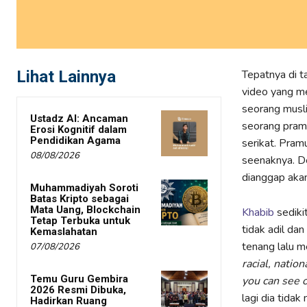
Lihat Lainnya
Tepatnya di t
video yang m
seorang mus
Ustadz AI: Ancaman
seorang pram
Erosi Kognitif dalam
Pendidikan Agama
serikat. Pra
08/08/2026
seenaknya. D
dianggap akan
Muhammadiyah Soroti
Batas Kripto sebagai
Mata Uang, Blockchain
Khabib
sediki
Tetap Terbuka untuk
tidak adil da
Kemaslahatan
tenang lalu me
07/08/2026
racial, nation
Temu Guru Gembira
you can see o
2026 Resmi Dibuka,
lagi dia tida
Hadirkan Ruang