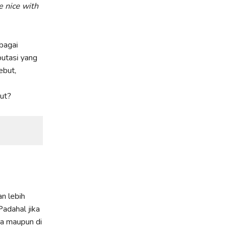
e nice with
rbagai
putasi yang
ebut,
but?
n lebih
adahal jika
a maupun di