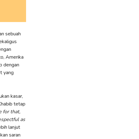
an sebuah
kaligus
engan
co, Amerika
ib dengan
t yang
ukan kasar,
Khabib tetap
for that,
espectful as
bih lanjut
ikan saran