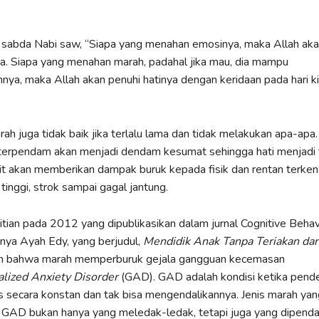
sabda Nabi saw, “Siapa yang menahan emosinya, maka Allah akan
a. Siapa yang menahan marah, padahal jika mau, dia mampu
ya, maka Allah akan penuhi hatinya dengan keridaan pada hari ki
h juga tidak baik jika terlalu lama dan tidak melakukan apa-apa
terpendam akan menjadi dendam kesumat sehingga hati menjadi t
it akan memberikan dampak buruk kepada fisik dan rentan terken
tinggi, strok sampai gagal jantung.
tian pada 2012 yang dipublikasikan dalam jurnal Cognitive Beha
ya Ayah Edy, yang berjudul,
Mendidik Anak Tanpa Teriakan da
n bahwa marah memperburuk gejala gangguan kecemasan
lized Anxiety
Disorder
(GAD). GAD adalah kondisi ketika pende
secara konstan dan tak bisa mengendalikannya. Jenis marah yan
GAD bukan hanya yang meledak-ledak, tetapi juga yang dipend