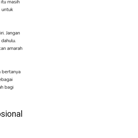
 itu masih
n untuk
ri. Jangan
 dahulu.
mkan amarah
n bertanya
ebagai
h bagi
sional