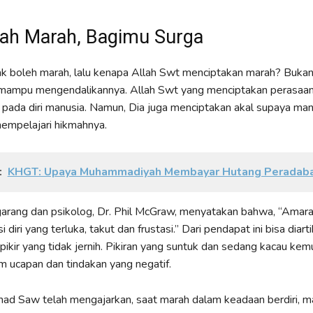
ah Marah, Bagimu Surga
dak boleh marah, lalu kenapa Allah Swt menciptakan marah? Bukan
i mampu mengendalikannya. Allah Swt yang menciptakan perasaa
i pada diri manusia. Namun, Dia juga menciptakan akal supaya ma
mempelajari hikmahnya.
:
KHGT: Upaya Muhammadiyah Membayar Hutang Peradaba
rang dan psikolog, Dr. Phil McGraw, menyatakan bahwa, “Amarah
 diri yang terluka, takut dan frustasi.” Dari pendapat ini bisa diar
a pikir yang tidak jernih. Pikiran yang suntuk dan sedang kacau kem
m ucapan dan tindakan yang negatif.
d Saw telah mengajarkan, saat marah dalam keadaan berdiri, m