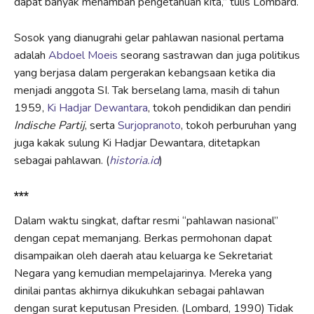
dapat banyak menambah pengetahuan kita,” tulis Lombard.
Sosok yang dianugrahi gelar pahlawan nasional pertama
adalah
Abdoel Moeis
seorang sastrawan dan juga politikus
yang berjasa dalam pergerakan kebangsaan ketika dia
menjadi anggota SI. Tak berselang lama, masih di tahun
1959,
Ki Hadjar Dewantara
, tokoh pendidikan dan pendiri
Indische Partij
, serta
Surjopranoto
, tokoh perburuhan yang
juga kakak sulung Ki Hadjar Dewantara, ditetapkan
sebagai pahlawan. (
historia.id
)
***
Dalam waktu singkat, daftar resmi “pahlawan nasional”
dengan cepat memanjang. Berkas permohonan dapat
disampaikan oleh daerah atau keluarga ke Sekretariat
Negara yang kemudian mempelajarinya. Mereka yang
dinilai pantas akhirnya dikukuhkan sebagai pahlawan
dengan surat keputusan Presiden. (Lombard, 1990) Tidak