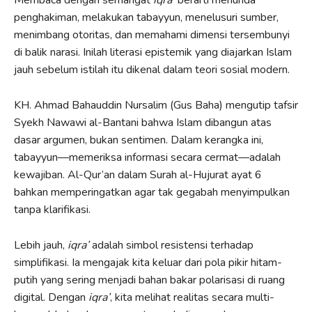
penghakiman, melakukan tabayyun, menelusuri sumber,
menimbang otoritas, dan memahami dimensi tersembunyi
di balik narasi. Inilah literasi epistemik yang diajarkan Islam
jauh sebelum istilah itu dikenal dalam teori sosial modern.
KH. Ahmad Bahauddin Nursalim (Gus Baha) mengutip tafsir
Syekh Nawawi al-Bantani bahwa Islam dibangun atas
dasar argumen, bukan sentimen. Dalam kerangka ini,
tabayyun—memeriksa informasi secara cermat—adalah
kewajiban. Al-Qur’an dalam Surah al-Hujurat ayat 6
bahkan memperingatkan agar tak gegabah menyimpulkan
tanpa klarifikasi.
Lebih jauh,
iqra’
adalah simbol resistensi terhadap
simplifikasi. Ia mengajak kita keluar dari pola pikir hitam-
putih yang sering menjadi bahan bakar polarisasi di ruang
digital. Dengan
iqra’
, kita melihat realitas secara multi-