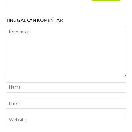
TINGGALKAN KOMENTAR
Komentar:
Na
Ema
Web