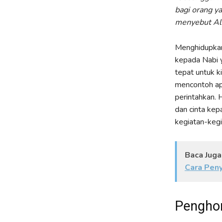
bagi orang y
menyebut All
Menghidupkan 
kepada Nabi 
tepat untuk k
mencontoh ap
perintahkan.
dan cinta ke
kegiatan-kegi
Baca Juga
Cara Pen
Penghor