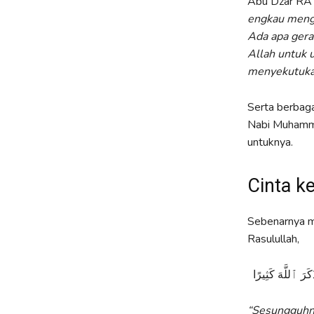
Abu Dzar RA 
engkau mengu
Ada apa gera
Allah untuk 
menyekutuk
Serta berbag
Nabi Muhamma
untuknya.
Cinta k
Sebenarnya me
Rasulullah,
رَ ٱللَّهَ كَثِيرًا
“Sesungguhnya