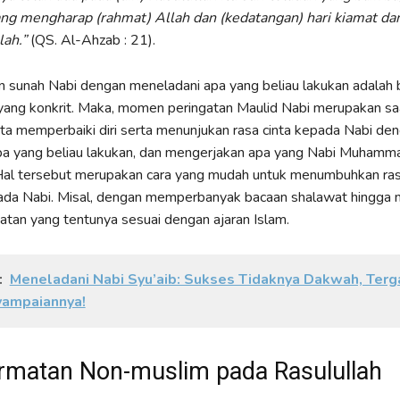
ang mengharap (rahmat) Allah dan (kedatangan) hari kiamat da
ah.”
(QS. Al-Ahzab : 21).
sunah Nabi dengan meneladani apa yang beliau lakukan adalah b
yang konkrit. Maka, momen peringatan Maulid Nabi merupakan sa
ita memperbaiki diri serta menunjukan rasa cinta kepada Nabi de
a yang beliau lakukan, dan mengerjakan apa yang Nabi Muhamm
 Hal tersebut merupakan cara yang mudah untuk menumbuhkan ra
pada Nabi. Misal, dengan memperbanyak bacaan shalawat hingga
atan yang tentunya sesuai dengan ajaran Islam.
:
Meneladani Nabi Syu’aib: Sukses Tidaknya Dakwah, Ter
yampaiannya!
matan Non-muslim pada Rasulullah