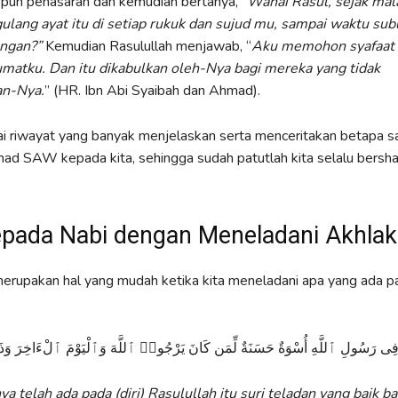
pun penasaran dan kemudian bertanya,
“Wahai Rasul, sejak mal
lang ayat itu di setiap rukuk dan sujud mu, sampai waktu sub
ngan?”
Kemudian Rasulullah menjawab, “
Aku memohon syafaat
umatku. Dan itu dikabulkan oleh-Nya bagi mereka yang tidak
an-Nya
.
” (HR. Ibn Abi Syaibah dan Ahmad).
ai riwayat yang banyak menjelaskan serta menceritakan betapa 
d SAW kepada kita, sehingga sudah patutlah kita selalu bersh
epada Nabi dengan Meneladani Akhla
rupakan hal yang mudah ketika kita meneladani apa yang ada pa
ْ فِى رَسُولِ ٱللَّهِ أُسْوَةٌ حَسَنَةٌ لِّمَن كَانَ يَرْجُوا۟ ٱللَّهَ وَٱلْيَوْمَ ٱلْءَاخِرَ وَذَكَ
 telah ada pada (diri) Rasulullah itu suri teladan yang baik ba