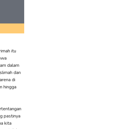
imah itu
ahwa
agam dalam
slimah dan
arena di
an hingga
ertentangan
ng pastinya
a kita