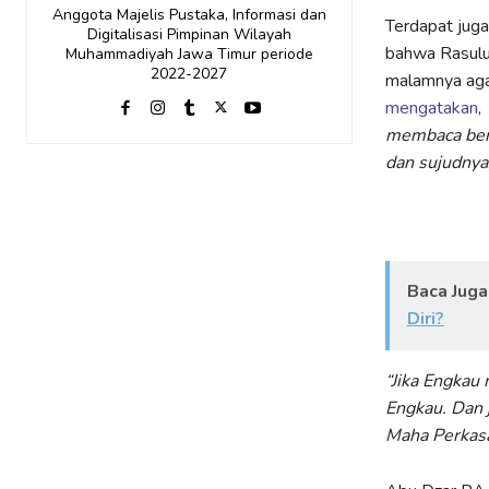
Anggota Majelis Pustaka, Informasi dan
Terdapat jug
Digitalisasi Pimpinan Wilayah
bahwa Rasulu
Muhammadiyah Jawa Timur periode
2022-2027
malamnya aga
mengatakan
,
membaca beru
dan sujudnya
Baca Juga
Diri?
“Jika Engka
Engkau
.
Dan 
Maha Perkasa