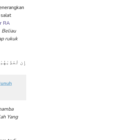
menerangkan
salat
r RA
 Beliau
ap rukuk
إِن تُعَذِّبْهُمْ
Bunuh
-hamba
lah Yang