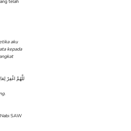
ang telah
etika aku
ata kepada
gangkat
للَّهُمَّ اغْفِرْ لِعَ
ng.
n Nabi SAW