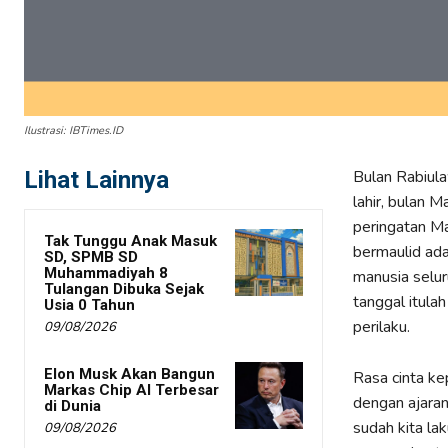
Ilustrasi: IBTimes.ID
Lihat Lainnya
Bulan Rabiula
lahir, bulan
peringatan Ma
Tak Tunggu Anak Masuk
bermaulid ada
SD, SPMB SD
Muhammadiyah 8
manusia selur
Tulangan Dibuka Sejak
tanggal itula
Usia 0 Tahun
perilaku.
09/08/2026
Elon Musk Akan Bangun
Rasa cinta ke
Markas Chip AI Terbesar
dengan ajaran
di Dunia
sudah kita la
09/08/2026