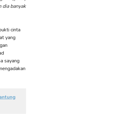
n dia banyak
ukti cinta
at yang
ngan
ad
sa sayang
 mengadakan
gantung