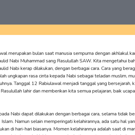
wal merupakan bulan saat manusia sempurna dengan akhlakul kar
 Maulid Nabi Muhammad sang Rasulullah SAW. Kita mengetahui b
ulid Nabi kerap dilakukan, dengan berbagai cara. Cara yang ber
lah ungkapan rasa cinta kepada Nabi sebagai teladan muslim, mu
uhnya. Tanggal 12 Rabiulawal menjadi tanggal yang bersejarah, k
h Rasulullah lahir dan memberikan kita semua pelajaran, baik ucap
pada Nabi dapat dilakukan dengan berbagai cara, selama tidak b
 Islam. Namun selain memperingati kelahirannya, ada satu hal ya
kukan di hari-hari biasanya. Momen kelahirannya adalah saat di man