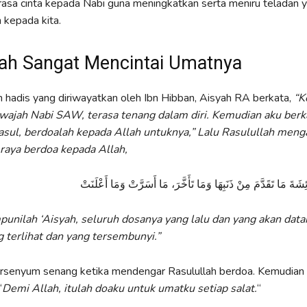
sa cinta kepada Nabi guna meningkatkan serta meniru teladan y
n kepada kita.
lah Sangat Mencintai Umatnya
hadis yang diriwayatkan oleh Ibn Hibban, Aisyah RA berkata,
“K
wajah Nabi
SAW, terasa tenang dalam diri
.
Kemudian aku berk
Rasul, berdoalah kepada Allah untuknya,” Lalu Rasulullah men
raya berdoa kepada Allah,
ائِشَةَ مَا تَقَدَّمَ مِنْ ذَنَبِهَا وَمَا تَأَخَّرَ، مَا أَسَرَّتْ وَمَا أَعْلَنَتْ
punilah ‘Aisyah, seluruh dosanya yang lalu dan yang akan data
 terlihat dan yang tersembunyi.”
ersenyum senang ketika mendengar Rasulullah berdoa. Kemudia
“
Demi Allah, itulah doaku untuk umatku setiap salat
.
“