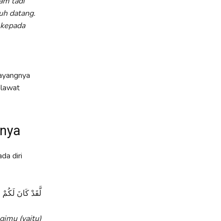
am tadi
uh datang.
 kepada
sayangnya
alawat
knya
da diri
لَّقَدْ كَانَ لَكُم
gimu (yaitu)