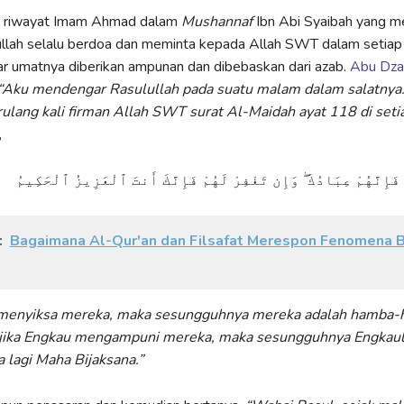
a riwayat Imam Ahmad dalam
Mushannaf
Ibn Abi Syaibah yang 
llah selalu berdoa dan meminta kepada Allah SWT dalam setiap 
r umatnya diberikan ampunan dan dibebaskan dari azab.
Abu Dza
“Aku mendengar Rasulullah pada suatu malam dalam salatnya.
lang kali firman Allah SWT surat Al-Maidah ayat 118 di seti
,
 فَإِنَّهُمْ عِبَادُكَ ۖ وَإِن تَغْفِرْ لَهُمْ فَإِنَّكَ أَنتَ ٱلْعَزِيزُ ٱلْحَكِيمُ
:
Bagaimana Al-Qur'an dan Filsafat Merespon Fenomena 
u menyiksa mereka, maka sesungguhnya mereka adalah hamba
jika Engkau mengampuni mereka, maka sesungguhnya Engkau
 lagi Maha Bijaksana.”