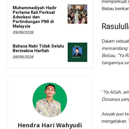
memperkuat ra
Muhammadiyah Hadir
Beliau berika
Pertama Kali Perkuat
Advokasi dan
Perlindungan PMI di
Rasulul
Malaysia
09/08/2026
Dalam sebuah 
Bahasa Nabi Tidak Selalu
memandang 
Bermakna Harfiah
Beliau
, ”Ya 
08/08/2026
tangannya se
“
Ya Allah, am
Dosanya yang
Aisyah pun t
mengatakan, 
Hendra Hari Wahyudi