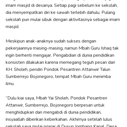
imam masjid di desanya. Setiap pagi sebelum ke sekolah,
dia menyempatkan diri ke sawah terlebih dahulu. Pulang
sekolah pun mulai sibuk dengan aktivitasnya sebagai imam
masjid.
Meskipun anak-anaknya sudah sukses dengan
pekerjaannya masing-masing, namun Mbah Guru Ishaq tak
ingin berhenti mengajar. Pengabdian di dunia pendidikan
konsisten dilakukan karena memegang teguh pesan dari
KH. Sholeh, pendiri Pondok Pesantren Attanwir Talun
Sumberrejo Bojonegoro, tempat Mbah Guru menimba
ilmu.
“Dulu kiai saya, Mbah Yai Sholeh, Pondok Pesantren
Attanwir, Sumberrejo, Bojonegoro berpesan untuk
menghidupkan dan mengabdi di dunia pendidikan,
insyaallah diberikan keberkahan. Akhirnya setelah lulus
sekolah saya mulai ngajar di Dusun Jombang Kapal, Desa