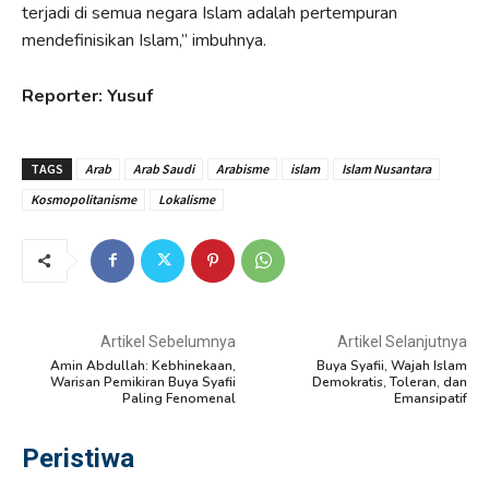
terjadi di semua negara Islam adalah pertempuran
mendefinisikan Islam,” imbuhnya.
Reporter: Yusuf
TAGS
Arab
Arab Saudi
Arabisme
islam
Islam Nusantara
Kosmopolitanisme
Lokalisme
Artikel Sebelumnya
Artikel Selanjutnya
Amin Abdullah: Kebhinekaan,
Buya Syafii, Wajah Islam
Warisan Pemikiran Buya Syafii
Demokratis, Toleran, dan
Paling Fenomenal
Emansipatif
Peristiwa