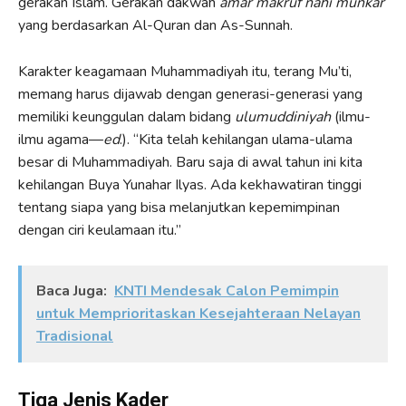
gerakan Islam. Gerakan dakwah
amar makruf nahi munkar
yang berdasarkan Al-Quran dan As-Sunnah.
Karakter keagamaan Muhammadiyah itu, terang Mu’ti,
memang harus dijawab dengan generasi-generasi yang
memiliki keunggulan dalam bidang
ulumuddiniyah
(ilmu-
ilmu agama—
ed
.). “Kita telah kehilangan ulama-ulama
besar di Muhammadiyah. Baru saja di awal tahun ini kita
kehilangan Buya Yunahar Ilyas. Ada kekhawatiran tinggi
tentang siapa yang bisa melanjutkan kepemimpinan
dengan ciri keulamaan itu.”
Baca Juga:
KNTI Mendesak Calon Pemimpin
untuk Memprioritaskan Kesejahteraan Nelayan
Tradisional
Tiga Jenis Kader