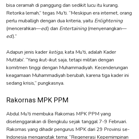
bisa ceramah di panggung dan sedikit lucu itu kurang.
Retorika lemah,” tegas Mu’ti. “Meskipun era internet, orang
perlu muballigh dengan dua kriteria, yaitu
Enlightening
(mencerahkan—
ed
.) dan
Entertaining
(menyenangkan—
ed
.).”
Adapun
jenis kader
ketiga,
kata Mu’ti, adalah Kader
Muttabi’. “Yang ikut-ikut saja, tetapi militan dengan
komitmen tinggi dengan Muhammadiyah. Kecenderungan
keagamaan Muhammadiyah berubah, karena tiga kader ini
sedang krisis,“ pungkasnya.
Rakornas MPK PPM
Abdul Mu’ti membuka Rakornas MPK PPM yang
diselenggarakan di Bengkulu sejak tanggal 7-9 Februari.
Rakornas yang dihadir pengurus MPK dari 29 Provinsi se-
Indonesia mengangtak tema: “Regenerasi Kepemimpinan