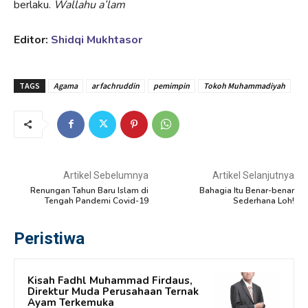
berlaku.
Wallahu a’lam
Editor:
Shidqi Mukhtasor
TAGS
Agama
ar fachruddin
pemimpin
Tokoh Muhammadiyah
Artikel Sebelumnya
Artikel Selanjutnya
Renungan Tahun Baru Islam di
Bahagia Itu Benar-benar
Tengah Pandemi Covid-19
Sederhana Loh!
Peristiwa
Kisah Fadhl Muhammad Firdaus,
Direktur Muda Perusahaan Ternak
Ayam Terkemuka