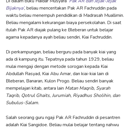
Di dalam buku Haidar Musyafa
‘Pak AR dan Jejak-Jejak
Bijaknya’
,
beliau menceritakan Pak AR Fachruddin pada
waktu beliau menempuh pendidikan di Madrasah Muallimin.
Beliau mengalami kekurangan biaya persekolahan. Di saat
itulah Pak AR diajak pulang ke Bleberan untuk belajar
agama kepadanya ayah beliau sendiri, Kiai Fachruddin.
Di perkampungan, beliau berguru pada banyak kiai yang
ada di kampung itu. Tepatnya pada tahun 1929, beliau
mulai mengaji dengan metode sorogan kepada Kiai
Abdullah Rasyad, Kiai Abu Amar, dan kiai-kiai lain di
Bleberan, Banaran, Kulon Progo. Beliau sendiri banyak
mempelajari kitab, antara lain
Matan Maqrib, Syarah
Taqrib, Qotrul Ghaits, Jurumiah, Riyadhus Sholihin, dan
Subulus-Salam.
Salah seorang guru ngaji Pak AR Fachruddin di pesantren
adalah Kiai Sangidoe. Beliau mulai belajar tentang nahwu