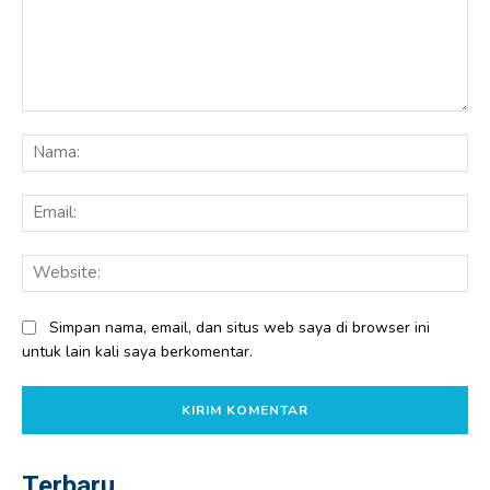
Komentar:
Na
Ema
Web
Simpan nama, email, dan situs web saya di browser ini
untuk lain kali saya berkomentar.
Terbaru