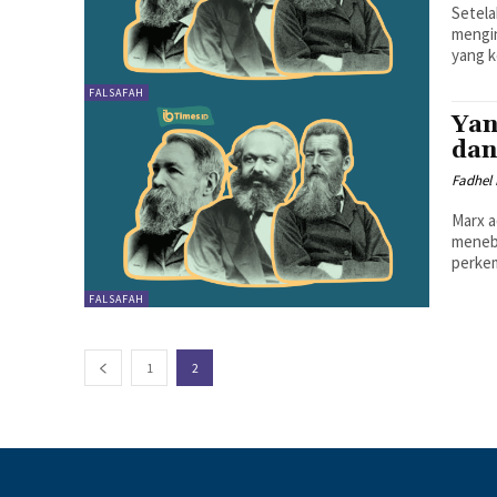
Setela
mengin
yang k
FALSAFAH
Yan
dan
Fadhel 
Marx a
meneba
perkem
FALSAFAH
1
2