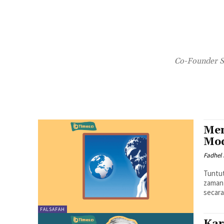
Co-Founder So
Men
Mo
Fadhel 
Tuntut
zaman 
secara
FALSAFAH
Kar