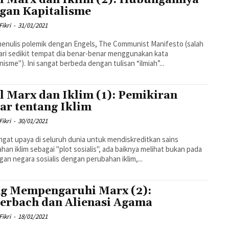
gan Kapitalisme
Fikri
-
31/01/2021
enulis polemik dengan Engels, The Communist Manifesto (salah
ari sedikit tempat dia benar-benar menggunakan kata
isme"). Ini sangat berbeda dengan tulisan “ilmiah”...
l Marx dan Iklim (1): Pemikiran
ar tentang Iklim
Fikri
-
30/01/2021
gat upaya di seluruh dunia untuk mendiskreditkan sains
han iklim sebagai "plot sosialis", ada baiknya melihat bukan pada
an negara sosialis dengan perubahan iklim,...
g Mempengaruhi Marx (2):
erbach dan Alienasi Agama
Fikri
-
18/01/2021