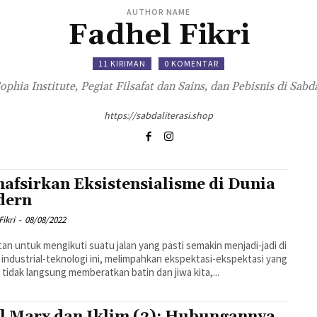
AUTHOR NAME
Fadhel Fikri
11 KIRIMAN
0 KOMENTAR
phia Institute, Pegiat Filsafat dan Sains, dan Pebisnis di Sabda
https://sabdaliterasi.shop
afsirkan Eksistensialisme di Dunia
dern
Fikri
-
08/08/2022
an untuk mengikuti suatu jalan yang pasti semakin menjadi-jadi di
industrial-teknologi ini, melimpahkan ekspektasi-ekspektasi yang
 tidak langsung memberatkan batin dan jiwa kita,...
l Marx dan Iklim (2): Hubungannya