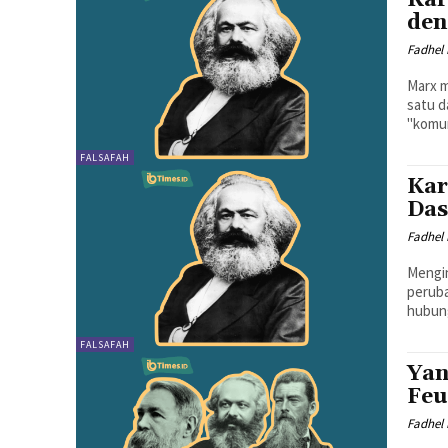
den
Fadhel 
Marx m
satu d
"komun
FALSAFAH
Kar
Das
Fadhel 
Mengin
peruba
hubung
FALSAFAH
Yan
Feu
Fadhel 