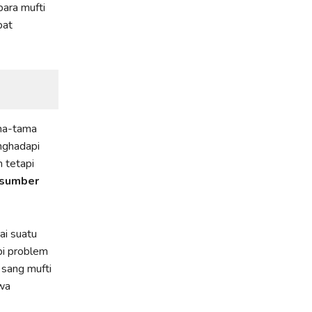
ara mufti
pat
ma-tama
nghadapi
n tetapi
 sumber
i suatu
pi problem
 sang mufti
wa