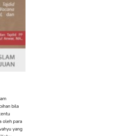
lam
ihan bila
tentu
 oleh para
wahyu yang