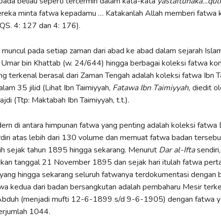
pada beliau seperti tercermin dalam kata-kata
yastaftunaka…quli
ereka minta fatwa kepadamu … Katakanlah Allah memberi fatwa
t QS. 4: 127 dan 4: 176).
 muncul pada setiap zaman dari abad ke abad dalam sejarah Islam
 Umar bin Khattab (w. 24/644) hingga berbagai koleksi fatwa ko
ng terkenal berasal dari Zaman Tengah adalah koleksi fatwa Ibn T
am 35 jilid (Lihat Ibn Taimiyyah,
Fatawa Ibn Taimiyyah,
diedit o
di (Ttp: Maktabah Ibn Taimiyyah, t.t.).
rn di antara himpunan fatwa yang penting adalah koleksi fatwa Da
rdiri atas lebih dari 130 volume dan memuat fatwa badan terseb
ih sejak tahun 1895 hingga sekarang. Menurut
Dar al-Ifta
sendiri
rikan tanggal 21 November 1895 dan sejak hari itulah fatwa per
yang hingga sekarang seluruh fatwanya terdokumentasi dengan b
hwa kedua dari badan bersangkutan adalah pembaharu Mesir terk
duh (menjadi mufti 12-6-1899 s/d 9-6-1905) dengan fatwa 
erjumlah 1044.