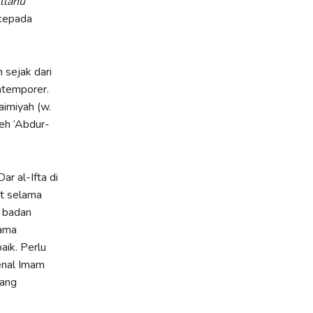
llahu
 kepada
 sejak dari
ntemporer.
aimiyah (w.
leh ‘Abdur-
r al-Ifta di
ut selama
, badan
tama
aik. Perlu
enal Imam
yang