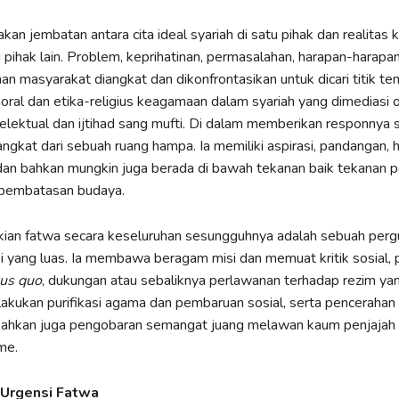
an jembatan antara cita ideal syariah di satu pihak dan realitas 
 pihak lain. Problem, keprihatinan, permasalahan, harapan-harapan,
n masyarakat diangkat dan dikonfrontasikan untuk dicari titik t
oral dan etika-religius keagamaan dalam syariah yang dimediasi 
elektual dan ijtihad sang mufti. Di dalam memberikan responnya 
angkat dari sebuah ruang hampa. Ia memiliki aspirasi, pandangan, 
an bahkan mungkin juga berada di bawah tekanan baik tekanan poli
pembatasan budaya.
ian fatwa secara keseluruhan sesungguhnya adalah sebuah perg
 yang luas. Ia membawa beragam misi dan memuat kritik sosial,
tus quo
, dukungan atau sebaliknya perlawanan terhadap rezim ya
akukan purifikasi agama dan pembaruan sosial, serta pencerahan
bahkan juga pengobaran semangat juang melawan kaum penjajah s
me.
 Urgensi Fatwa