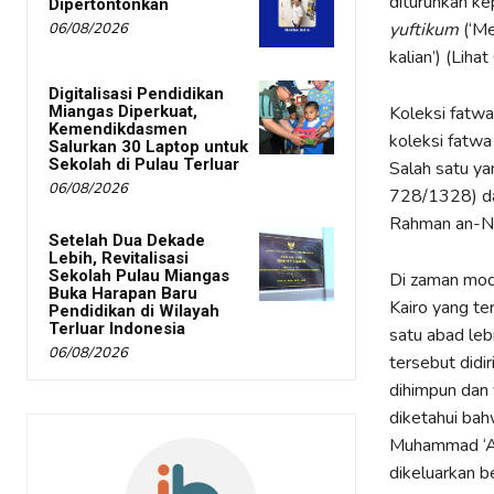
diturunkan ke
Dipertontonkan
yuftikum
(‘M
06/08/2026
kalian’) (Liha
Digitalisasi Pendidikan
Miangas Diperkuat,
Koleksi fatwa
Kemendikdasmen
koleksi fatwa
Salurkan 30 Laptop untuk
Sekolah di Pulau Terluar
Salah satu ya
06/08/2026
728/1328) dal
Rahman an-Naj
Setelah Dua Dekade
Lebih, Revitalisasi
Sekolah Pulau Miangas
Di zaman mode
Buka Harapan Baru
Kairo yang te
Pendidikan di Wilayah
Terluar Indonesia
satu abad leb
06/08/2026
tersebut didi
dihimpun dan 
diketahui ba
Muhammad ‘Ab
dikeluarkan b