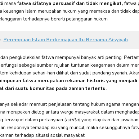
 di mana
fatwa sifatnya persuasif dan tidak mengikat,
fatwa p
a keuangan Islam merupakan hukum yang memaksa dan tidak da
elanggaran terhadapnya berarti pelanggaran hukum.
:
Perempuan Islam Berkemajuan Itu Bernama Aisyiyah
dan pengkoleksian fatwa mempunyai banyak arti penting. Perta
 berfungsi sebagai sumber rujukan tuntunan keagamaan dalam me
lem kehidupan sehari-hari dilihat dari sudut pandang syariah. Aka
impunan fatwa merupakan rekaman historis yang menjadi
al dari suatu komunitas pada zaman tertentu.
hanya sekedar memuat penjelasan tentang hukum agama mengena
ena merupakan dialog antara warga masyarakat dalam menghada
g terwujud dalam pertanyaan (
istifta
) yang diajukan dan jawaban
an responnya terhadap isu yang muncul, maka sesungguhnya fat
aman terhadap situasi sosial masyakat.