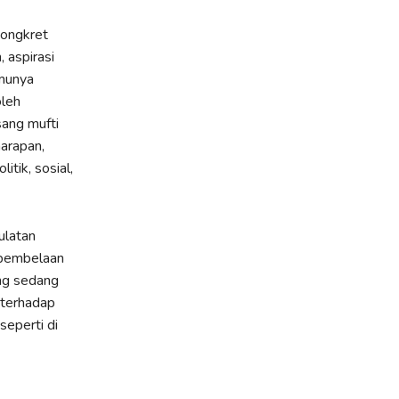
kongkret
 aspirasi
emunya
oleh
sang mufti
harapan,
tik, sosial,
ulatan
 pembelaan
ng sedang
 terhadap
eperti di