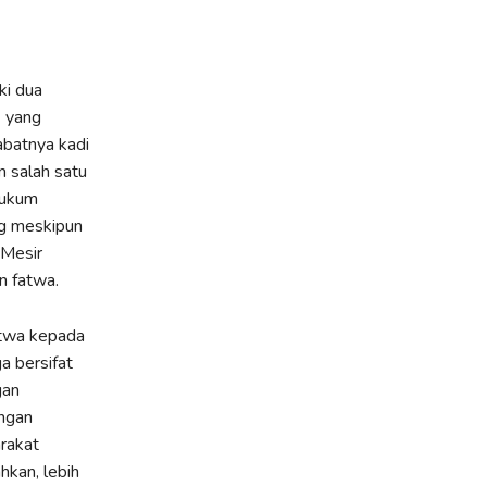
ki dua
) yang
abatnya kadi
n salah satu
hukum
ng meskipun
 Mesir
n fatwa.
atwa kepada
a bersifat
gan
ungan
rakat
kan, lebih