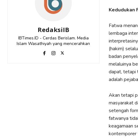
Kedudukan 
Fatwa menanda
RedaksiIB
lembaga inte
IBTimes.ID - Cerdas Berislam. Media
interpretasin
Islam Wasathiyah yang mencerahkan
(hakim) selal
badan penyel
melaluinya be
dapat, tetapi 
adalah pejab
Akan tetapi 
masyarakat d
setengah form
fatwanya tid
keagamaan sep
kontemporer 