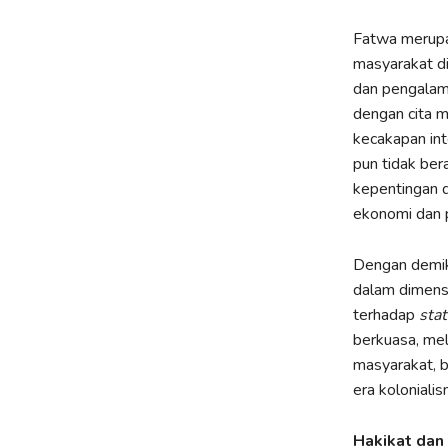
Fatwa merupak
masyarakat di
dan pengalama
dengan cita m
kecakapan int
pun tidak ber
kepentingan d
ekonomi dan 
Dengan demik
dalam dimensi
terhadap
sta
berkuasa, mel
masyarakat, 
era kolonialis
Hakikat dan