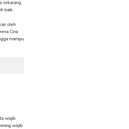
a sekarang,
h baik.
kan oleh
rena Cina
hingga mampu
a
.
ta wajib
ening wajib