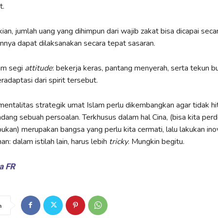
t.
an, jumlah uang yang dihimpun dari wajib zakat bisa dicapai secar
annya dapat dilaksanakan secara tepat sasaran.
am segi
attitude
: bekerja keras, pantang menyerah, serta tekun b
eradaptasi dari spirit tersebut.
 mentalitas strategik umat Islam perlu dikembangkan agar tidak h
ng sebuah persoalan. Terkhusus dalam hal Cina, (bisa kita per
bukan) merupakan bangsa yang perlu kita cermati, lalu lakukan ino
: dalam istilah lain, harus lebih
tricky
. Mungkin begitu.
ya
FR
n