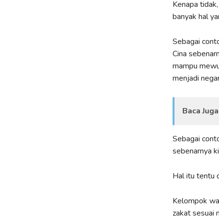
Kenapa tidak,
banyak hal yan
Sebagai conto
Cina sebenar
mampu mewu
menjadi negar
Baca Juga
Sebagai cont
sebenarnya ki
Hal itu tentu
Kelompok waji
zakat sesuai 