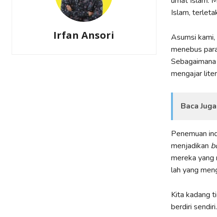
umat Islam. M
Islam, terlet
Irfan Ansori
Asumsi kami, 
menebus para
Sebagaimana 
mengajar lite
Baca Juga
Penemuan indu
menjadikan
b
mereka yang 
lah yang meng
Kita kadang t
berdiri sendi