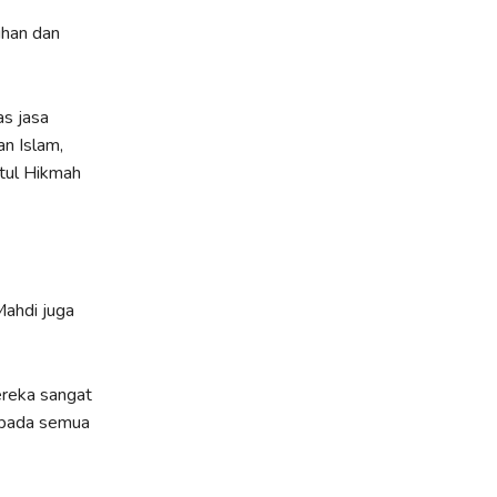
ihan dan
s jasa
n Islam,
tul Hikmah
Mahdi juga
mereka sangat
epada semua