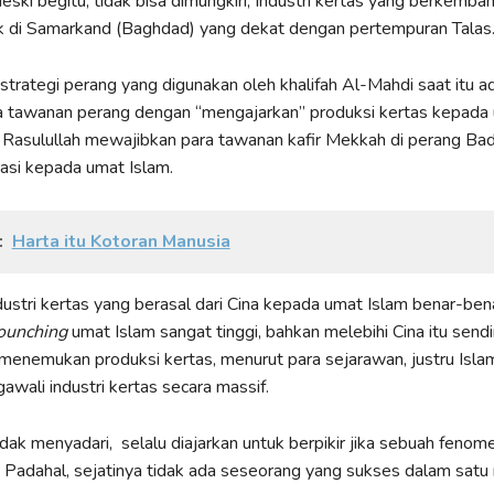
eski begitu, tidak bisa dimungkiri, Industri kertas yang berkemban
ak di Samarkand (Baghdad) yang dekat dengan pertempuran Talas
strategi perang yang digunakan oleh khalifah Al-Mahdi saat itu a
 tawanan perang dengan “mengajarkan” produksi kertas kepada 
Rasulullah mewajibkan para tawanan kafir Mekkah di perang Bad
rasi kepada umat Islam.
:
Harta itu Kotoran Manusia
stri kertas yang berasal dari Cina kepada umat Islam benar-ben
ounching
umat Islam sangat tinggi, bahkan melebihi Cina itu sendi
menemukan produksi kertas, menurut para sejarawan, justru Isla
awali industri kertas secara massif.
idak menyadari, selalu diajarkan untuk berpikir jika sebuah fenome
ri. Padahal, sejatinya tidak ada seseorang yang sukses dalam satu