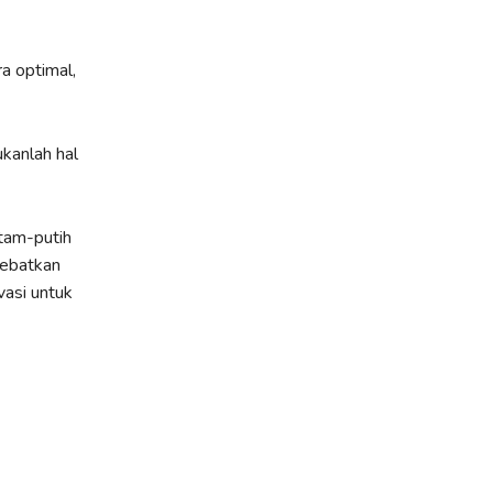
a optimal,
ukanlah hal
itam-putih
debatkan
vasi untuk