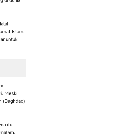
g di dunia
.
dalah
umat Islam.
ar untuk
ar
ri. Meski
m (Baghdad)
na itu
 malam.