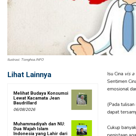
Ilustrasi: Tionghoa.INFO
Lihat Lainnya
Isu Cina
vis a 
Sentimen Cin
emosional dar
Melihat Budaya Konsumsi
Lewat Kacamata Jean
Baudrillard
(Pada tulisan
06/08/2026
dapat tersamp
Muhammadiyah dan NU:
Cukup banyak 
Dua Wajah Islam
Indonesia yang Lahir dari
penistaan aga