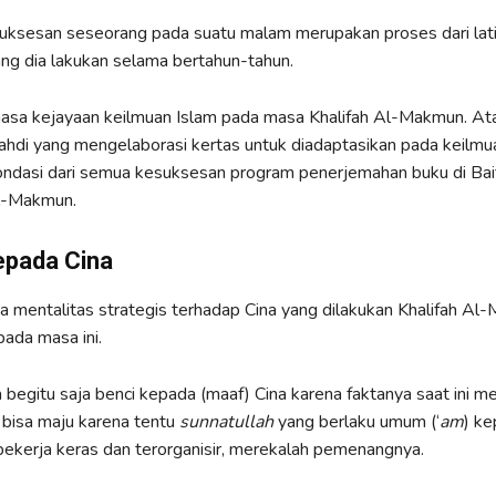
suksesan seseorang pada suatu malam merupakan proses dari lat
ang dia lakukan selama bertahun-tahun.
masa kejayaan keilmuan Islam pada masa Khalifah Al-Makmun. Ata
ahdi yang mengelaborasi kertas untuk diadaptasikan pada keilmua
ndasi dari semua kesuksesan program penerjemahan buku di Bai
l-Makmun.
epada Cina
a mentalitas strategis terhadap Cina yang dilakukan Khalifah Al-
pada masa ini.
sa begitu saja benci kepada (maaf) Cina karena faktanya saat ini 
 bisa maju karena tentu
sunnatullah
yang berlaku umum (‘
am
) k
 bekerja keras dan terorganisir, merekalah pemenangnya.