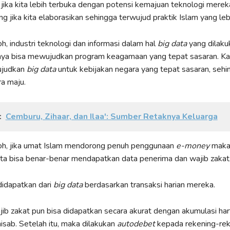
 jika kita lebih terbuka dengan potensi kemajuan teknologi merek
g jika kita elaborasikan sehingga terwujud praktik Islam yang lebi
h, industri teknologi dan informasi dalam hal
big data
yang dilaku
nya bisa mewujudkan program keagamaan yang tepat sasaran. Ka
judkan
big data
untuk kebijakan negara yang tepat sasaran, se
a maju.
:
Cemburu, Zihaar, dan Ilaa': Sumber Retaknya Keluarga
oh, jika umat Islam mendorong penuh penggunaan
e-money
mak
ta bisa benar-benar mendapatkan data penerima dan wajib zakat
 didapatkan dari
big data
berdasarkan transaksi harian mereka.
b zakat pun bisa didapatkan secara akurat dengan akumulasi har
nisab. Setelah itu, maka dilakukan
autodebet
kepada rekening-rek