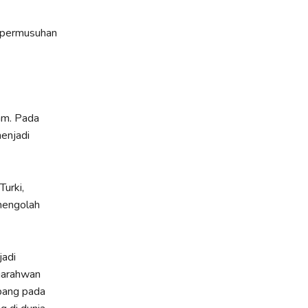
p permusuhan
am. Pada
menjadi
urki,
mengolah
jadi
jarahwan
bang pada