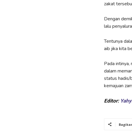
zakat tersebu
Dengan demiki
lalu penyalur
Tentunya dal
aib jika kita b
Pada intinya,
dalam memanda
status hadis/
kemajuan zaman
Editor:
Yah
Bagika