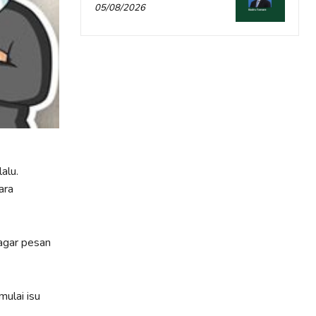
05/08/2026
alu.
ara
 agar pesan
ulai isu