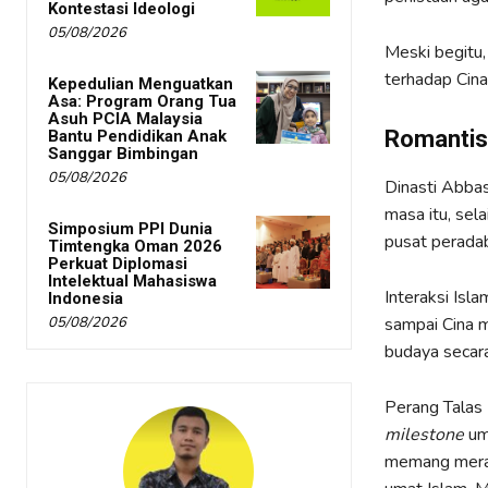
Kontestasi Ideologi
05/08/2026
Meski begitu,
terhadap Cin
Kepedulian Menguatkan
Asa: Program Orang Tua
Asuh PCIA Malaysia
Romantis
Bantu Pendidikan Anak
Sanggar Bimbingan
05/08/2026
Dinasti Abba
masa itu, sel
Simposium PPI Dunia
pusat peradab
Timtengka Oman 2026
Perkuat Diplomasi
Intelektual Mahasiswa
Interaksi Isl
Indonesia
05/08/2026
sampai Cina 
budaya secara
Perang Talas 
milestone
um
memang merag