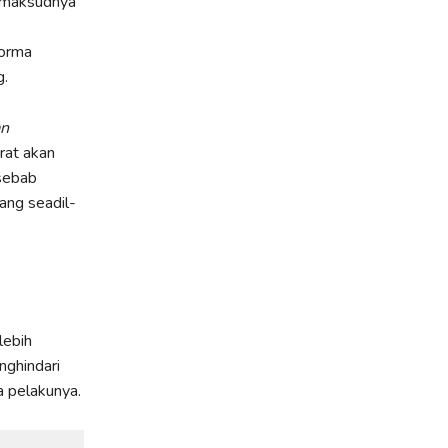
n maksudnya
norma
g.
an
rat akan
sebab
yang seadil-
lebih
ghindari
 pelakunya.