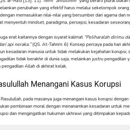
(QS. ar-Ra’d [13]: 11). Term “
anfusihim
” yang berarti plural buka
lainkan perubahan yang efektif harus melalui sekelompok orang
 dengan memasukkan nilai-nilai yang bersumber dari agama dan 
at menyentuh mindset, paradigma, persepsi, kesadaran seseoran
juga erat kaitannya dengan isyarat kalimat
“Peliharalah dirimu d
ari api neraka.”
(QS. At-Tahrim: 6) Konsep percaya pada hari akhi
un kesadaran manusia untuk tidak melakukan kejahatan korupsi, 
adilan tidak berakhir di dunia saja, melainkan justru pengadilan 
 pengadilan Allah di akhirat kelak.
asulullah Menangani Kasus Korupsi
Rasulullah, pada masanya juga menangani kasus korupsi dengan 
ukan pembinaan moral dengan menanamkan kesadaran untuk men
rupsi dan mengingatkan hukuman ukhrawi yang ditimpakan kepada