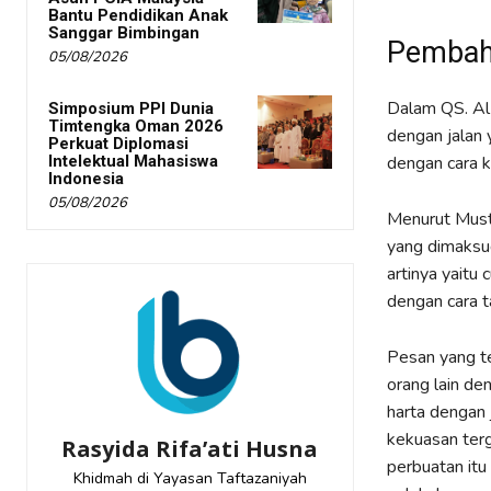
Bantu Pendidikan Anak
Sanggar Bimbingan
Pembaha
05/08/2026
Dalam QS. Al
Simposium PPI Dunia
Timtengka Oman 2026
dengan jalan 
Perkuat Diplomasi
Intelektual Mahasiswa
dengan cara k
Indonesia
05/08/2026
Menurut Musth
yang dimaksud
artinya yaitu
dengan cara t
Pesan yang te
orang lain de
harta dengan 
kekuasan tergo
Rasyida Rifa’ati Husna
perbuatan it
Khidmah di Yayasan Taftazaniyah