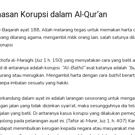
san Korupsi dalam Al-Qur’an
-Baqarah ayat 188, Allah melarang tegas untuk memakan harta o
yang dilarang agama, mengambil milik orang lain, salah satunya di
orupsi.
ofa al-Maraghi (Juz 1 h. 150) yang menyatakan cara yang batil at
 di antaranya adalah korupsi.
“Al-Bathil”
asal katanya adalah
“bu
 curang atau merugikan. Mengambil harta dengan cara
bathil
berart
anpa imbalan sesuatu yang hakiki.
rkandung dalam ayat ini adalah larangan seseorang untuk menga
ngan jalan yang tidak diizinkan syari’at, maka sesungguhnya dia 
jalan yang batil. Di antaranya kasus korupsi yang dilakukan peme
long pada pelarangan ayat ini. (Tafsir al-Munir, Juz 1, h. 407) Ka
u dapat menimbulkan kerugian kepada negara atau masyarakat mes