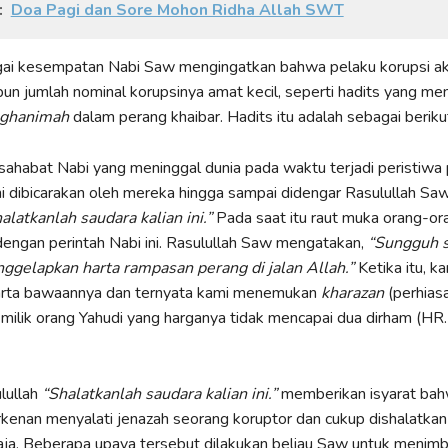
:
Doa Pagi dan Sore Mohon Ridha Allah SWT
ai kesempatan Nabi Saw mengingatkan bahwa pelaku korupsi a
pun jumlah nominal korupsinya amat kecil, seperti hadits yang me
ghanimah
dalam perang khaibar. Hadits itu adalah sebagai beriku
ahabat Nabi yang meninggal dunia pada waktu terjadi peristiwa
ini dibicarakan oleh mereka hingga sampai didengar Rasulullah Sa
alatkanlah saudara kalian ini.”
Pada saat itu raut muka orang-or
engan perintah Nabi ini. Rasulullah Saw mengatakan,
“Sungguh 
nggelapkan harta rampasan perang di jalan Allah.”
Ketika itu, k
rta bawaannya dan ternyata kami menemukan
kharazan
(perhias
milik orang Yahudi yang harganya tidak mencapai dua dirham (HR
lullah
“Shalatkanlah saudara kalian ini.”
memberikan isyarat bah
kenan menyalati jenazah seorang koruptor dan cukup dishalatkan
ja. Beberapa upaya tersebut dilakukan beliau Saw untuk menimb