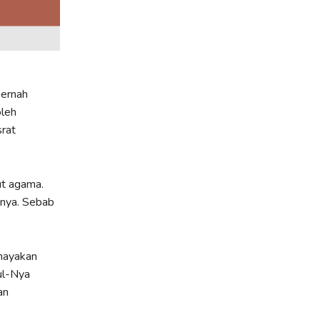
pernah
oleh
rat
ut agama.
tnya. Sebab
hayakan
ul-Nya
an