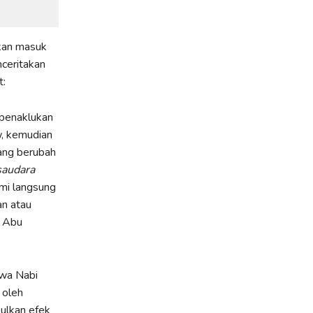
kan masuk
nceritakan
t:
 penaklukan
w, kemudian
ang berubah
saudara
ami langsung
an atau
. Abu
wa Nabi
 oleh
ulkan efek