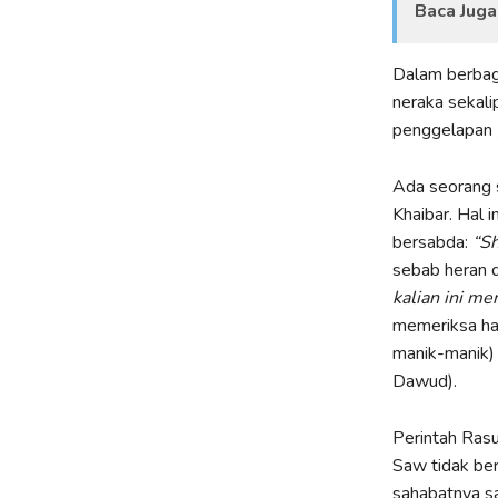
Baca Juga
Dalam berbag
neraka sekali
penggelapan
Ada seorang s
Khaibar. Hal 
bersabda:
“Sh
sebab heran d
kalian ini me
memeriksa ha
manik-manik) 
Dawud).
Perintah Rasu
Saw tidak ber
sahabatnya sa