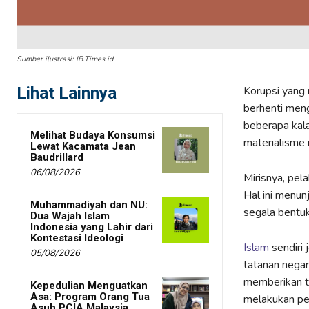
Sumber ilustrasi: IB.Times.id
Lihat Lainnya
Korupsi yang 
berhenti meng
beberapa kal
Melihat Budaya Konsumsi
materialisme
Lewat Kacamata Jean
Baudrillard
06/08/2026
Mirisnya, pe
Hal ini menun
Muhammadiyah dan NU:
segala bentuk
Dua Wajah Islam
Indonesia yang Lahir dari
Kontestasi Ideologi
Islam
sendiri
05/08/2026
tatanan negar
memberikan tu
Kepedulian Menguatkan
Asa: Program Orang Tua
melakukan per
Asuh PCIA Malaysia