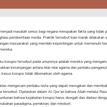
menjadi masalah serius bagi negara merupakan fakta yang tidak 
hiasi pemberitaan media. Praktik tersebut kian marak dilakukan 
angan masyarakat yang memiliki kepentingan untuk memenuhi has
 mereka.
laku korupsi tersebut pada umumnya adalah mereka yang mengan
jukkan kesenjangan antara nilai-nilai agama dan perilaku penganu
 kasus korupsi tidak dibenarkan oleh agama.
 jelas mengecam perilaku nista yang dapat merugikan dan memba
a tersebut. Dijelaskan dalam Al-Qur’an bahwa Allah melalui Ras
ntunan bahwa kejahatan korupsi harus dicegah dan diatasi deng
ubahan paradigma, pemikiran, dan mindset.