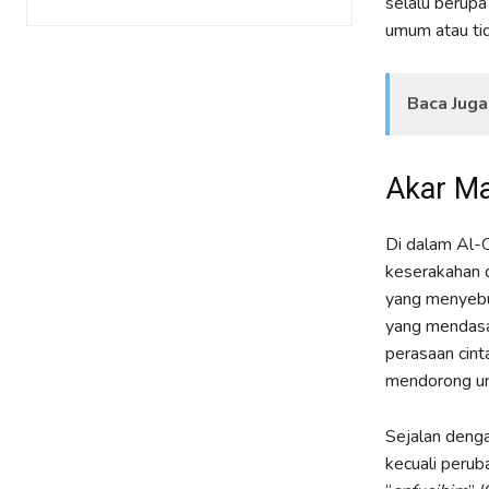
selalu berupa
umum atau tid
Baca Juga
Akar Ma
Di dalam Al-Q
keserakahan d
yang menyebu
yang mendasar
perasaan cint
mendorong un
Sejalan denga
kecuali perub