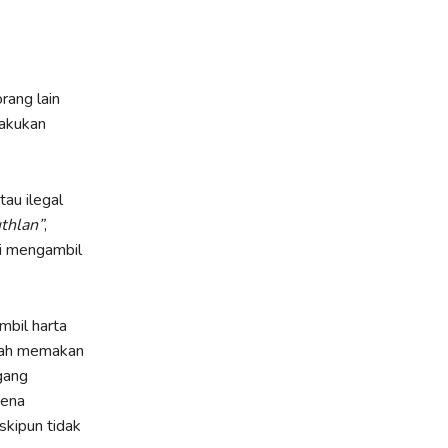
rang lain
lakukan
au ilegal
thlan”
,
i mengambil
mbil harta
telah memakan
gang
rena
kipun tidak