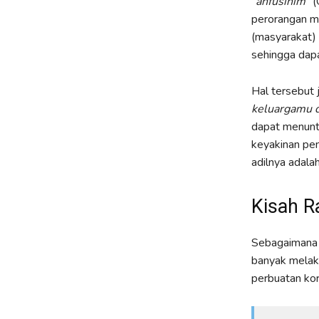
“
anfusihim
” 
perorangan me
(masyarakat)
sehingga dap
Hal tersebut 
keluargamu d
dapat menunt
keyakinan peng
adilnya adalah
Kisah R
Sebagaimana 
banyak melak
perbuatan ko