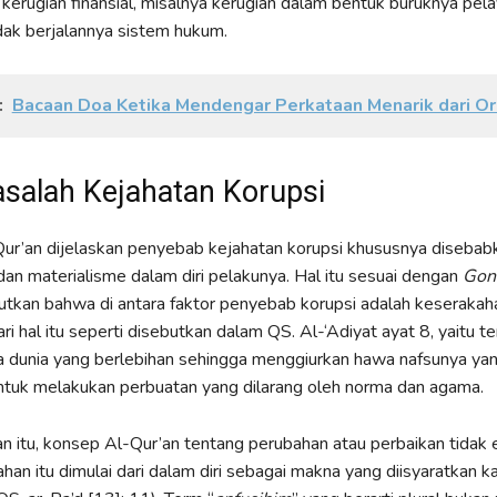
 kerugian finansial, misalnya kerugian dalam bentuk buruknya pel
ak berjalannya sistem hukum.
:
Bacaan Doa Ketika Mendengar Perkataan Menarik dari Or
salah Kejahatan Korupsi
ur’an dijelaskan penyebab kejahatan korupsi khususnya disebab
an materialisme dalam diri pelakunya. Hal itu sesuai dengan
Gon
tkan bahwa di antara faktor penyebab korupsi adalah keserakah
i hal itu seperti disebutkan dalam QS. Al-‘Adiyat ayat 8, yaitu t
a dunia yang berlebihan sehingga menggiurkan hawa nafsunya ya
tuk melakukan perbuatan yang dilarang oleh norma dan agama.
n itu, konsep Al-Qur’an tentang perubahan atau perbaikan tidak e
ahan itu dimulai dari dalam diri sebagai makna yang diisyaratkan k