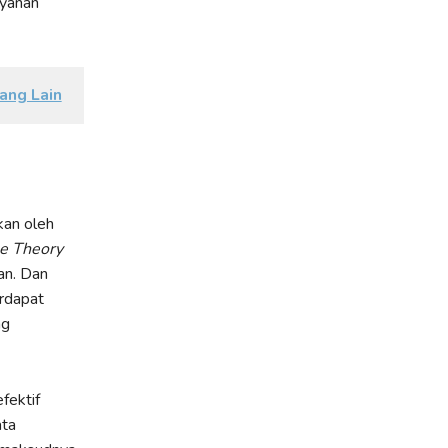
ayanan
ang Lain
kan oleh
e Theory
an. Dan
erdapat
ng
fektif
ata