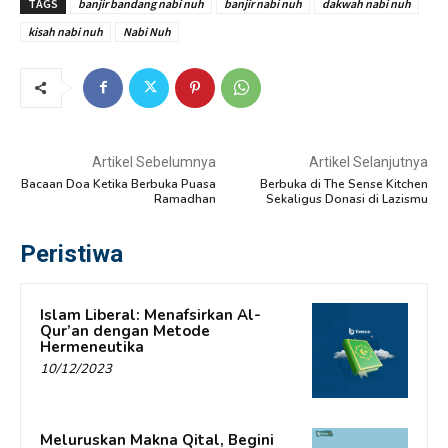
TAGS
banjir bandang nabi nuh
banjir nabi nuh
dakwah nabi nuh
kisah nabi nuh
Nabi Nuh
Artikel Sebelumnya
Artikel Selanjutnya
Bacaan Doa Ketika Berbuka Puasa
Berbuka di The Sense Kitchen
Ramadhan
Sekaligus Donasi di Lazismu
Peristiwa
Islam Liberal: Menafsirkan Al-
Qur’an dengan Metode
Hermeneutika
10/12/2023
Meluruskan Makna Qital, Begini