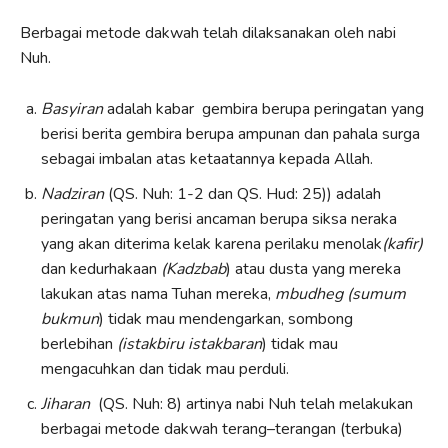
Berbagai metode dakwah telah dilaksanakan oleh nabi
Nuh.
Basyiran
adalah kabar gembira berupa peringatan yang
berisi berita gembira berupa ampunan dan pahala surga
sebagai imbalan atas ketaatannya kepada Allah.
Nadziran
(QS. Nuh: 1-2 dan QS. Hud: 25)) adalah
peringatan yang berisi ancaman berupa siksa neraka
yang akan diterima kelak karena perilaku menolak
(kafir)
dan kedurhakaan
(Kadzbab
) atau dusta yang mereka
lakukan atas nama Tuhan mereka,
mbudheg (sumum
bukmun
) tidak mau mendengarkan, sombong
berlebihan
(istakbiru istakbaran
) tidak mau
mengacuhkan dan tidak mau perduli.
Jiharan
(QS. Nuh: 8) artinya nabi Nuh telah melakukan
berbagai metode dakwah terang–terangan (terbuka)