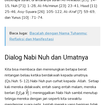
15, Nuh [71]: 1-28, Al-Mu’minun [23]: 23-41, Huud [11]:
25-46, Asy-Syuara [26]: 105-122, Al-A’raf [7]: 59-69,
dan Yunus [10] : 71-74.
Baca Juga:
Bacalah dengan Nama Tuhanmu:
Refleksi dan Manifestasi
Dialog Nabi Nuh dan Umatnya
Kita bisa membaca dan merenungkan betapa berat
rintangan beliau ketika berdakwah kepada umatnya.
(Qs.Nuh: 5-12).Nabi Nuh pun curhat kepada Allah. Setiap
kali mereka didakwahi, entah siang entah malam, mereka
berlari (إِلَّا فِرَارًا ) meninggalkan Nabi Nuh sambil menutup
telinga mereka dengan jari seperti kita sewaktu
mendengar suara petir. Jumlah mereka yang beriman tidak