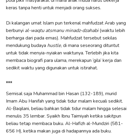
pola pikir masyarakat di mana anak muda harus bekerja
keras tanpa henti untuk menjadi orang sukses.
Di kalangan umat Islam pun terkenal mahfudzat Arab yang
berbunyi
al-waqtu atsmanu minadz-dzahabi
(waktu lebih
berharga dari pada emas). Mahfudzat tersebut sekilas
mendukung budaya
hustle
, di mana seseorang dituntut
untuk tidak menyia-nyiakan waktunya. Terlebih jika kita
membaca biografi para ulama, merekapun ‘gila’ kerja dan
sedikit waktu yang digunakan untuk istirahat.
***
Semisal saja Muhammad bin Hasan (132-189), murid
Imam Abu Hanifah yang tidak tidur malam kecuali sedikit.
Al-Baqilani, beliau bahkan tidak tidur malam hingga selesai
menulis 35 lembar. Syaikh Ibnu Taimiyah ketika sakitpun
beliau tetap membaca buku. Al-Hafizh al-Mundziri (581-
656 H), ketika makan juga di hadapannya ada buku.