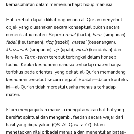
kemaslahatan dalam memenuhi hajat hidup manusia.
Hal terebut dapat dilihat bagaimana al-Qur’an menyebut
objek yang diusahakan secara konseptual bukan secara
numerik atau materi. Seperti
maal
(harta),
kanz
(simpanan),
fadal
(keutamaan),
rizq
(rezeki),
mataa’
(kesenangan),
khazaanah
(simpanan),
ajr
(upah),
ziinah
(keindahan) dan
lain-lain.
Term-term
terebut terbingkai dalam konsep
tauhid. Ketika kesadaran manusia terhadap materi hanya
terfokus pada orientasi yang dekat, al-Qur’an memandang
kesadaran tersebut secara negatif. Soalah—dalam konteks
ini—al-Qur’an tidak merestui usaha manusia terhadap
materi.
Islam menganjurkan manusia mengutamakan hal-hal yang
bersifat spiritual dan mengambil faedah secara wajar dari
hasil yang diupayakan (QS. Al-Qasas: 77). Islam
menetapkan nilai pribadai manusia dan menentukan batas-