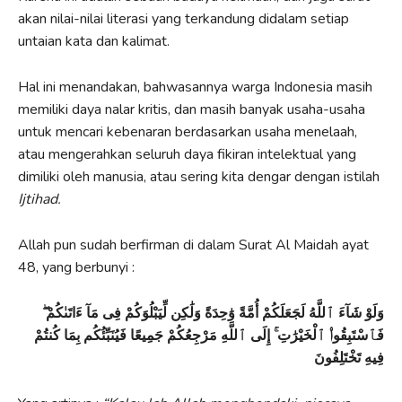
akan nilai-nilai literasi yang terkandung didalam setiap
untaian kata dan kalimat.
Hal ini menandakan, bahwasannya warga Indonesia masih
memiliki daya nalar kritis, dan masih banyak usaha-usaha
untuk mencari kebenaran berdasarkan usaha menelaah,
atau mengerahkan seluruh daya fikiran intelektual yang
dimiliki oleh manusia, atau sering kita dengar dengan istilah
Ijtihad.
Allah pun sudah berfirman di dalam Surat Al Maidah ayat
48, yang berbunyi :
وَلَوْ شَآءَ ٱللَّهُ لَجَعَلَكُمْ أُمَّةً وَٰحِدَةً وَلَٰكِن لِّيَبْلُوَكُمْ فِى مَآ ءَاتَىٰكُمْ ۖ
فَٱسْتَبِقُوا۟ ٱلْخَيْرَٰتِ ۚ إِلَى ٱللَّهِ مَرْجِعُكُمْ جَمِيعًا فَيُنَبِّئُكُم بِمَا كُنتُمْ
فِيهِ تَخْتَلِفُونَ