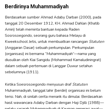
Berdirinya Muhammadiyah
Berdasarkan sumber Ahmad Adaby Darban (2000), pada
tanggal 20 Desember 1912, KH. Ahmad Dahlan (Khatib
Amin) telah meminta bantuan kepada Raden
Sosrosoegondo, seorang guru bahasa Melayu di
Kweekschool Jetis, untuk membuatkan rancangan
Statuten
(Anggaran Dasar) sebuah perkumpulan. Perkumpulan
(organisasi) ini bernama ”Muhammadiyah”—nama yang
diusulkan oleh Kiai Sangidu (Mohammad Kamaludiningrat)
dalam sebuah pertemuan di Langgar Duwur setahun
sebelumnya (1911).
Ketika Soesrosoegondo menyusun draf
Statuten
Muhammadiyah, tanggal lahir (berdiri) organisasi ini belum
terisi. Nah, di sinilah cerita menarik itu dimulai. Berdasarkan
hasil wawancara Adaby Darban dengan Haji Djilli (1988)—
pelaku sejarah Muhammadiyah di Kauman generasi awal—