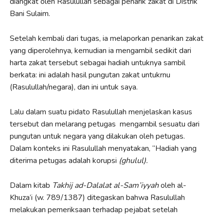
diangkat oleh Rasulullah sebagai penarik zakat di Distrik
Bani Sulaim.
Setelah kembali dari tugas, ia melaporkan penarikan zakat
yang diperolehnya, kemudian ia mengambil sedikit dari
harta zakat tersebut sebagai hadiah untuknya sambil
berkata: ini adalah hasil pungutan zakat untukrnu
(Rasulullah/negara), dan ini untuk saya.
Lalu dalam suatu pidato Rasulullah menjelaskan kasus
tersebut dan melarang petugas mengarnbil sesuatu dari
pungutan untuk negara yang dilakukan oleh petugas.
Dalam konteks ini Rasulullah menyatakan, “Hadiah yang
diterima petugas adalah korupsi
(
ghulul
).
Dalam kitab
Takhij ad-Da
lala
t al-Sam’iyyah
oleh al-
Khuza’i (w. 789/1387) ditegaskan bahwa Rasulullah
melakukan pemeriksaan terhadap pejabat setelah