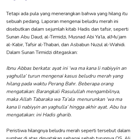
Tetapi ada pula yang menerangkan bahwa yang hilang itu
sebuah pedang. Laporan mengenai beludru merah ini
disebutkan dalam sejumlah kitab Hadis dan tafsir, seperti
Sunan Abu Daud, al-Tirmidzi, Musnad Abi Ya’la, alMu’jam
al-Kabir, Tafsir al-Thabari, dan Asbabun Nuzul al-Wahidi.
Dalam Sunan Tirmidzi ditegaskan:
Ib
nu Abbas berkata: ayat ini ‘wa ma kana li nabiyyin an
yaghul
la
‘ turun mengenai kasus beludru merah yang
hi
la
ng
pada waktu Perang Bahr. Beberapa orang
mengatakan:
Barangkali Rasulullah
m
engambilnya,
maka Allah
Tabaraka wa Ta
’a
la
menurunkan
‘w
a ma
kana li nabiyyin
an yaghulla’ hingga akhir ayat. Abu Isa
mengatakan: ini
Hadis gharib.
Peristiwa hilangnya beludru merah seperti tersebut dalam
sumber di atas dinyatakan sebagai sebab turunnya QS. Ali