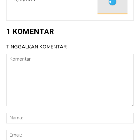
12/10/2023
1 KOMENTAR
TINGGALKAN KOMENTAR
Komentar:
Na
Ema