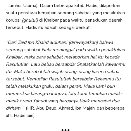
Jumhur Ulama). Dalam beberapa kitab Hadis, dilaporkan
suatu peristiwa kematian seorang sahabat yang melakukan
korupsi
(ghulul)
di Khaibar pada waktu penaklukan daerah
tersebut. Hadis itu adalah sebagai berikut:
“Dari Zaid Ibn Khalid alduhani (diriwayatkan) bahwa
seorang sahabat Nabi meninggal pada waktu penaklukan
Khaibar, maka para sahabat melaporkan hal itu kepada
Rasulullah.
Lalu beliau
bersabda: Shalatkanlah kawanmu
itu. Maka
berubahla
h
wajah orang-orang karena sabda
tersebut. Kemudian Rasulullah bersabda: Rekanmu itu
telah melakukan
ghulul
dalam peran. Maka kami pun
memeriksa barang-baranpya, lalu kami temukan m
anik
-
manik orang Yahudi
yang harganya tid
a
k mencapai dua
dirham.
” (HR. Abu Daud, Ahmad, Ibn Majah, dan beberapa
ahli Hadis lain)