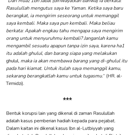
“
Dari Muaz 1bn Jabal (diriwayatkan bahwa) ia berkata:
Rasulullah mengutus saya ke Yaman. Ketika saya baru
berangkat, ia mengirim seseorang untuk mema
nggil
saya
kembali. Maka saya pun kembali. Maka beliau
berkata:
Apakah engkau ta
h
u mengapa saya mengirim
orang untuk
menyuruhmu
kembali? Janganlah kamu
m
engambil
sesuatu apapun tanpa izin saya, karena ha1
itu adalah
ghulul
,
dan barang siapa yang me
la
kukan
ghulul,
maka
ia akan membawa barang yang di-ghulul
itu
pada hari
kiamat. Untuk itulah saya memanggil kamu,
sekarang
berangkat
la
h kamu untuk tugasmu.
” (HR. al-
Tirmidzi).
***
Bentuk korupsi lain yang dikenal di zaman Rasulullah
adalah kasus pemberian hadiah kepada para pejabat.
Dalam kaitan ini dikenal kasus lbn al-Lutbiyyah yang