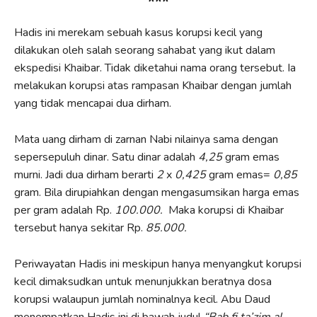
***
Hadis ini merekam sebuah kasus korupsi kecil yang
dilakukan oleh salah seorang sahabat yang ikut dalam
ekspedisi Khaibar. Tidak diketahui nama orang tersebut. Ia
melakukan korupsi atas rampasan Khaibar dengan jumlah
yang tidak mencapai dua dirham.
Mata uang dirham di zarnan Nabi nilainya sama dengan
sepersepuluh dinar. Satu dinar adalah
4,25
gram emas
murni. Jadi dua dirham berarti
2
x
0,425
gram emas=
0,85
gram. Bila dirupiahkan dengan mengasumsikan harga emas
per gram adalah Rp.
100.000
.
Maka korupsi di Khaibar
tersebut hanya sekitar Rp.
85.000.
Periwayatan Hadis ini meskipun hanya menyangkut korupsi
kecil dimaksudkan untuk menunjukkan beratnya dosa
korupsi walaupun jumlah nominalnya kecil. Abu Daud
menempatkan Hadis ini di bawah judul
“Bab fi ta’zim al-