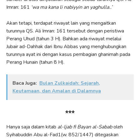
Imran: 161
‘wa ma kana li nabiyyin an
yaghulla
..’
Akan tetapi, terdapat riwayat lain yang mengaitkan
turunnya QS. Ali Imran: 161 tersebut dengan peristiwa
Perang Uhud (tahun 3 H). Bahkan ada riwayat melalui
Jubair ad-Dahhak dari Ibnu Abbas yang rnenghubungkan
turunnya ayat ini dengan kasus pembagian ghanimah pada
Perang Hunain (tahun 8 H).
Baca Juga:
Bulan Zulkaidah: Sejarah,
Keutamaan, dan Amalan di Dalamnya
***
Hanya saja dalam kitab
al-ljab fi Bayan al-Sabab
oleh
Syihabuddin Abu al-Fad1(w. 852/1447) ditegaskan