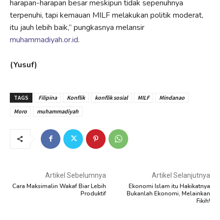
harapan-harapan besar meskipun tidak sepenuhnya
terpenuhi, tapi kemauan MILF melakukan politik moderat,
itu jauh lebih baik,” pungkasnya melansir
muhammadiyah.or.id
.
(Yusuf)
TAGS
Filipina
Konflik
konflik sosial
MILF
Mindanao
Moro
muhammadiyah
Artikel Sebelumnya
Artikel Selanjutnya
Cara Maksimalin Wakaf Biar Lebih
Ekonomi Islam itu Hakikatnya
Produktif
Bukanlah Ekonomi, Melainkan
Fikih!