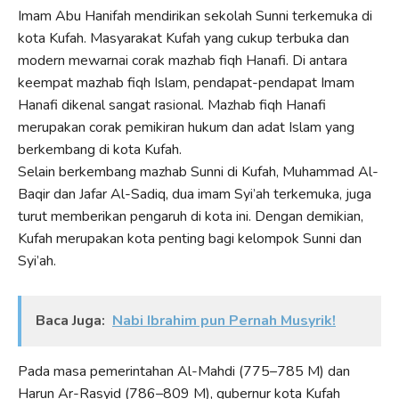
Imam Abu Hanifah mendirikan sekolah Sunni terkemuka di
kota Kufah. Masyarakat Kufah yang cukup terbuka dan
modern mewarnai corak mazhab fiqh Hanafi. Di antara
keempat mazhab fiqh Islam, pendapat-pendapat Imam
Hanafi dikenal sangat rasional. Mazhab fiqh Hanafi
merupakan corak pemikiran hukum dan adat Islam yang
berkembang di kota Kufah.
Selain berkembang mazhab Sunni di Kufah, Muhammad Al-
Baqir dan Jafar Al-Sadiq, dua imam Syi’ah terkemuka, juga
turut memberikan pengaruh di kota ini. Dengan demikian,
Kufah merupakan kota penting bagi kelompok Sunni dan
Syi’ah.
Baca Juga:
Nabi Ibrahim pun Pernah Musyrik!
Pada masa pemerintahan Al-Mahdi (775–785 M) dan
Harun Ar-Rasyid (786–809 M), gubernur kota Kufah