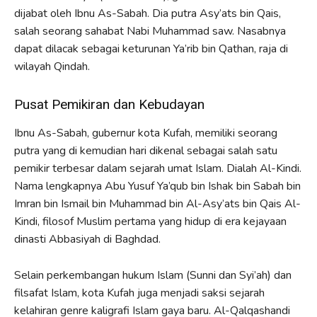
dijabat oleh Ibnu As-Sabah. Dia putra Asy’ats bin Qais,
salah seorang sahabat Nabi Muhammad saw. Nasabnya
dapat dilacak sebagai keturunan Ya’rib bin Qathan, raja di
wilayah Qindah.
Pusat Pemikiran dan Kebudayan
Ibnu As-Sabah, gubernur kota Kufah, memiliki seorang
putra yang di kemudian hari dikenal sebagai salah satu
pemikir terbesar dalam sejarah umat Islam. Dialah Al-Kindi.
Nama lengkapnya Abu Yusuf Ya’qub bin Ishak bin Sabah bin
Imran bin Ismail bin Muhammad bin Al-Asy’ats bin Qais Al-
Kindi, filosof Muslim pertama yang hidup di era kejayaan
dinasti Abbasiyah di Baghdad.
Selain perkembangan hukum Islam (Sunni dan Syi’ah) dan
filsafat Islam, kota Kufah juga menjadi saksi sejarah
kelahiran genre kaligrafi Islam gaya baru. Al-Qalqashandi