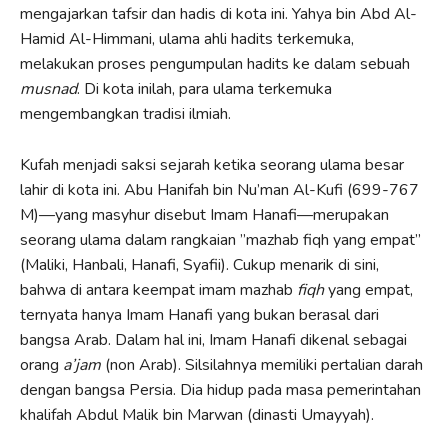
mengajarkan tafsir dan hadis di kota ini. Yahya bin Abd Al-
Hamid Al-Himmani, ulama ahli hadits terkemuka,
melakukan proses pengumpulan hadits ke dalam sebuah
musnad
. Di kota inilah, para ulama terkemuka
mengembangkan tradisi ilmiah.
Kufah menjadi saksi sejarah ketika seorang ulama besar
lahir di kota ini. Abu Hanifah bin Nu’man Al-Kufi (699-767
M)—yang masyhur disebut Imam Hanafi—merupakan
seorang ulama dalam rangkaian ”mazhab fiqh yang empat”
(Maliki, Hanbali, Hanafi, Syafii). Cukup menarik di sini,
bahwa di antara keempat imam mazhab
fiqh
yang empat,
ternyata hanya Imam Hanafi yang bukan berasal dari
bangsa Arab. Dalam hal ini, Imam Hanafi dikenal sebagai
orang
a’jam
(non Arab). Silsilahnya memiliki pertalian darah
dengan bangsa Persia. Dia hidup pada masa pemerintahan
khalifah Abdul Malik bin Marwan (dinasti Umayyah).