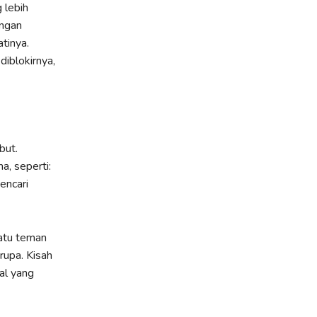
 lebih
engan
tinya.
p
diblokirnya,
but.
a, seperti:
encari
satu teman
rupa. Kisah
al yang