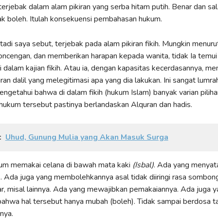
terjebak dalam alam pikiran yang serba hitam putih. Benar dan sa
ak boleh. Itulah konsekuensi pembahasan hukum.
 tadi saya sebut, terjebak pada alam pikiran fikih. Mungkin menuru
boncengan, dan memberikan harapan kepada wanita, tidak Ia temu
i dalam kajian fikih. Atau ia, dengan kapasitas kecerdasannya, 
siran dalil yang melegitimasi apa yang dia lakukan. Ini sangat lumrah
ngetahui bahwa di dalam fikih (hukum Islam) banyak varian pilih
n hukum tersebut pastinya berlandaskan Alquran dan hadis.
:
Uhud, Gunung Mulia yang Akan Masuk Surga
kum memakai celana di bawah mata kaki
(Isbal)
. Ada yang menyat
. Ada juga yang membolehkannya asal tidak diiringi rasa sombo
r, misal lainnya. Ada yang mewajibkan pemakaiannya. Ada juga y
ahwa hal tersebut hanya mubah (boleh). Tidak sampai berdosa ta
nya.