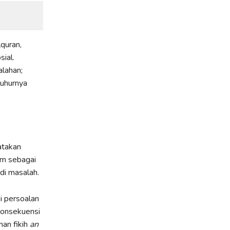
quran,
ial.
alahan;
luhurnya
atakan
am sebagai
di masalah.
i persoalan
 Konsekuensi
an fikih
an