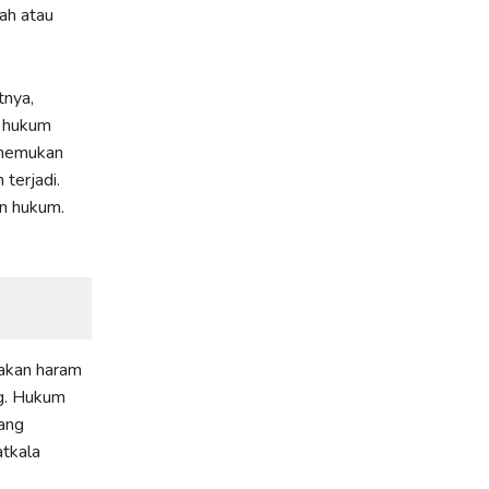
lah atau
tnya,
i hukum
menemukan
 terjadi.
an hukum.
akan haram
ng. Hukum
ang
tkala