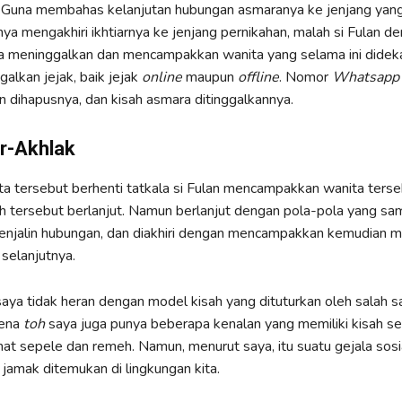
. Guna membahas kelanjutan hubungan asmaranya ke jenjang yang
nya mengakhiri ikhtiarnya ke jenjang pernikahan, malah si Fulan d
meninggalkan dan mencampakkan wanita yang selama ini dideka
alkan jejak, baik jejak
online
maupun
offline
. Nomor
Whatsap
 dihapusnya, dan kisah asmara ditinggalkannya.
ir-Akhlak
rita tersebut berhenti tatkala si Fulan mencampakkan wanita terse
ah tersebut berlanjut. Namun berlanjut dengan pola-pola yang sam
enjalin hubungan, dan diakhiri dengan mencampakkan kemudian m
 selanjutnya.
aya tidak heran dengan model kisah yang dituturkan oleh salah 
rena
toh
saya juga punya beberapa kenalan yang memiliki kisah se
ihat sepele dan remeh. Namun, menurut saya, itu suatu gejala sosi
 jamak ditemukan di lingkungan kita.