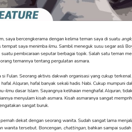
am, saya bercengkerama dengan kelima teman saya di suatu
angk
tempat saya menimba ilmu. Sambil meneguk susu segar asli Boyo
m suatu pembicaraan seputar berbagai topik. Salah satu teman me
eorang temannya tentang pergulatan asmara.
a si Fulan. Seorang aktivis dakwah organisasi yang cukup terkenal 
h hafal Alquran, hafal banyak sekali hadis Nabi. Cukup mumpuni d
-ilmu dasar Islam. Sayangnya kelihaian menghafal Alquran, tidak
aiannya menyulam kisah asmara. Kisah asmaranya sangat memprih
engatakan sangat buruk.
a pernah dekat dengan seorang wanita. Sudah sangat lama menjal
n wanita tersebut. Boncengan,
chattingan,
bahkan sampai sudah