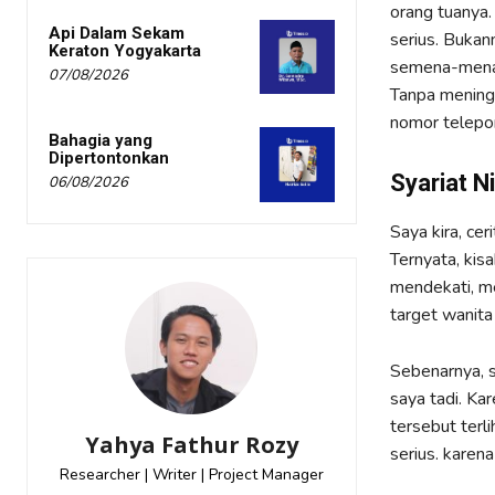
orang tuanya
Api Dalam Sekam
serius. Bukan
Keraton Yogyakarta
semena-mena 
07/08/2026
Tanpa meningg
nomor telepon
Bahagia yang
Dipertontonkan
Syariat N
06/08/2026
Saya kira, ce
Ternyata, kis
mendekati, m
target wanita
Sebenarnya, s
saya tadi. Ka
tersebut terl
Yahya Fathur Rozy
serius. karena
Researcher | Writer | Project Manager