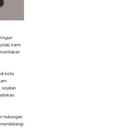
ringan
lali, kami
nceritakan
di kota
alam
 sejalan
atinkan,
in hubungan
 mendatangi