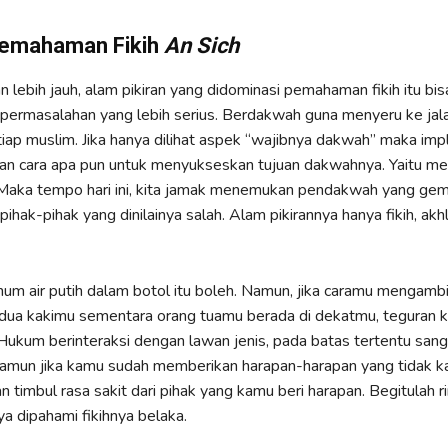
emahaman Fikih
An Sich
n lebih jauh, alam pikiran yang didominasi pemahaman fikih itu bis
ermasalahan yang lebih serius. Berdakwah guna menyeru ke jala
tiap muslim. Jika hanya dilihat aspek “wajibnya dakwah” maka impli
n cara apa pun untuk menyukseskan tujuan dakwahnya. Yaitu men
 Maka tempo hari ini, kita jamak menemukan pendakwah yang gema
ihak-pihak yang dinilainya salah. Alam pikirannya hanya fikih, akh
 air putih dalam botol itu boleh. Namun, jika caramu mengambil
edua kakimu sementara orang tuamu berada di dekatmu, teguran k
Hukum berinteraksi dengan lawan jenis, pada batas tertentu sang
Namun jika kamu sudah memberikan harapan-harapan yang tidak 
n timbul rasa sakit dari pihak yang kamu beri harapan. Begitulah r
ya dipahami fikihnya belaka.