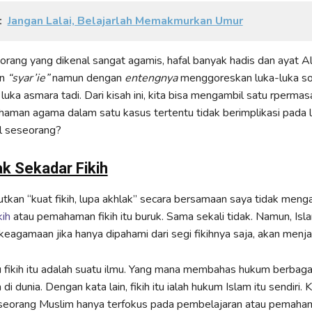
:
Jangan Lalai, Belajarlah Memakmurkan Umur
rang yang dikenal sangat agamis, hafal banyak hadis dan ayat Al
an
“syar’ie”
namun dengan
entengnya
menggoreskan luka-luka sos
uka asmara tadi. Dari kisah ini, kita bisa mengambil satu rpermas
aman agama dalam satu kasus tertentu tidak berimplikasi pada 
al seseorang?
ak Sekadar Fikih
kan “kuat fikih, lupa akhlak” secara bersamaan saya tidak meng
kih
atau pemahaman fikih itu buruk. Sama sekali tidak. Namun, Isl
keagamaan jika hanya dipahami dari segi fikihnya saja, akan menja
mu fikih itu adalah suatu ilmu. Yang mana membahas hukum berbaga
di dunia. Dengan kata lain, fikih itu ialah hukum Islam itu sendiri.
a seorang Muslim hanya terfokus pada pembelajaran atau pemaham