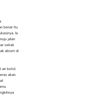
a
n benar itu
kasinya, Ia
uju jalan
r sekali
lak absen di
 air botol
eras akan
at
kamu
ingkihnya