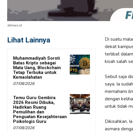
ibtimes.id
Lihat Lainnya
Di suatu mal
dekat kampus 
terlibat dala
Muhammadiyah Soroti
kisah salah s
Batas Kripto sebagai
Mata Uang, Blockchain
Tetap Terbuka untuk
Sebut saja di
Kemaslahatan
saya. Ia suda
07/08/2026
memahami ilmu
Temu Guru Gembira
dengan kelih
2026 Resmi Dibuka,
untuk tidak m
Hadirkan Ruang
Pemulihan dan
Penguatan Kesejahteraan
Dikisahkan, I
Psikologis Guru
07/08/2026
asmara denga