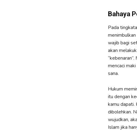
Bahaya P
Pada tingkata
menimbulkan p
wajib bagi se
akan melakuka
“kebenaran”.
mencaci maki p
sana.
Hukum meminum
itu dengan k
kamu dapati. 
dibolehkan. 
wujudkan, aka
Islam jika han