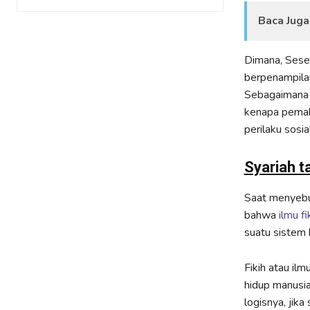
Baca Juga
Dimana, Seseo
berpenampil
Sebagaimana l
kenapa pemah
perilaku sosi
Syariah t
Saat menyebut
bahwa
ilmu fi
suatu sistem 
Fikih atau il
hidup manusia 
logisnya, jik