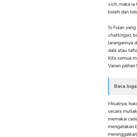
sich,
maka ia 
boleh dan tid
Si Fulan yang
chattingan
, 
larangannya d
dalil atau taf
Kita semua me
Varian piliha
Baca Juga
Misalnya, hu
secara mutlak
memakai cada
mengatakan b
meninggalkan