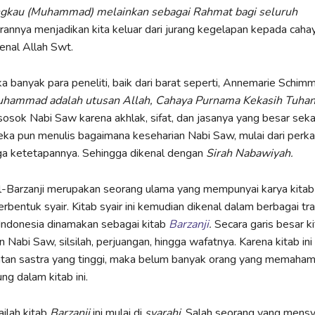
gkau (Muhammad) melainkan sebagai Rahmat bagi seluruh
annya menjadikan kita keluar dari jurang kegelapan kepada caha
nal Allah Swt.
ika banyak para peneliti, baik dari barat seperti, Annemarie Schim
hammad adalah utusan Allah, Cahaya Purnama Kekasih Tuhan
osok Nabi Saw karena akhlak, sifat, dan jasanya yang besar seka
ka pun menulis bagaimana keseharian Nabi Saw, mulai dari perka
gga ketetapannya. Sehingga dikenal dengan
Sirah Nabawiyah.
al-Barzanji merupakan seorang ulama yang mempunyai karya kita
erbentuk syair. Kitab syair ini kemudian dikenal dalam berbagai trad
Indonesia dinamakan sebagai kitab
Barzanji
.
Secara garis besar ki
an Nabi Saw, silsilah, perjuangan, hingga wafatnya. Karena kitab in
tan sastra yang tinggi, maka belum banyak orang yang memaham
ng dalam kitab ini.
ilah kitab
Barzanji
ini mulai di
syarahi
. Salah seorang yang mensya