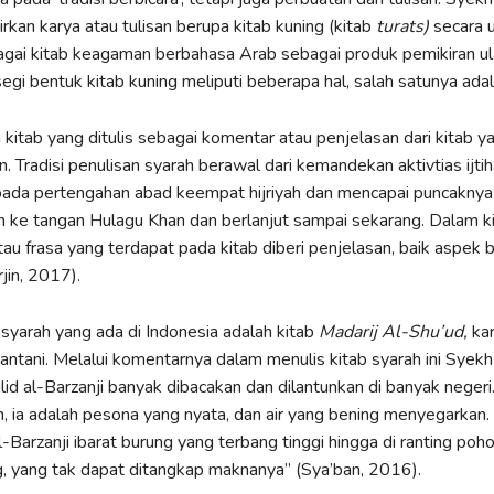
rkan karya atau tulisan berupa kitab kuning (kitab
turats)
secara
agai kitab keagaman berbahasa Arab sebagai produk pemikiran 
segi bentuk kitab kuning meliputi beberapa hal, salah satunya adal
kitab yang ditulis sebagai komentar atau penjelasan dari kitab ya
n. Tradisi penulisan syarah berawal dari kemandekan aktivtias ijti
 pada pertengahan abad keempat hijriyah dan mencapai puncaknya
 ke tangan Hulagu Khan dan berlanjut sampai sekarang. Dalam ki
au frasa yang terdapat pada kitab diberi penjelasan, baik aspek 
in, 2017).
syarah yang ada di Indonesia adalah kitab
Madarij Al-Shu’ud,
kar
ntani. Melalui komentarnya dalam menulis kitab syarah ini Sye
lid al-Barzanji banyak dibacakan dan dilantunkan di banyak neger
n, ia adalah pesona yang nyata, dan air yang bening menyegarkan
l-Barzanji ibarat burung yang terbang tinggi hingga di ranting poh
, yang tak dapat ditangkap maknanya” (Sya’ban, 2016).