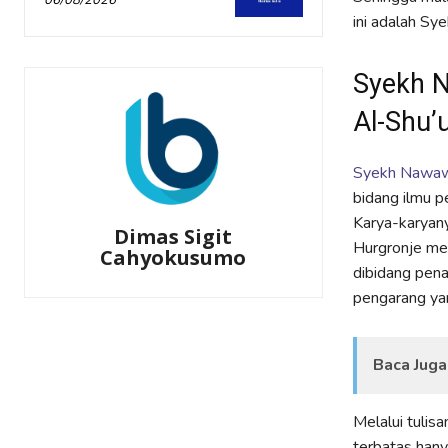
06/08/2026
ini adalah Sy
Syekh N
Al-Shu’
Syekh Nawaw
bidang ilmu pe
Karya-karyan
Dimas Sigit
Hurgronje men
Cahyokusumo
dibidang pena
pengarang yan
Baca Juga
Melalui tulis
terbatas hany