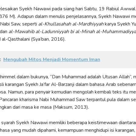
selesaikan Syekh Nawawi pada siang hari Sabtu, 19 Rabiul Awwa
1876 M). Adapun dalam menulis penjelasannya, Syekh Nawawi m
 Nabi Saw, seperti
al-Khullasahah al-Mardhiyyah
karya Syekh Yu
 dan
al-Mawahib al-Ladunniyyah bi al-Minah al-Muhammadiyy
al-Qasthalani (Sya’ban, 2016).
:
Mengubah Mitos Menjadi Momentum Iman
himmel dalam bukunya, “Dan Muhammad adalah Utusan Allah”, 
li karangan Syekh Ja’far Al-Barzanji dalam bahasa Arab sebenar
sa. Namun, para penyair kemudian mengolah kembali teks itu me
. Pancaran kharisma Nabi Muhammad Saw terpantul pula dalam sej
ngkan dari masa ke masa (Maksum, 2013).
 syarah Syekh Nawawi memiliki beberapa keistimewaan diantara
hasa yang mudah dipahami, kemampuan menghidupi isi karangan,