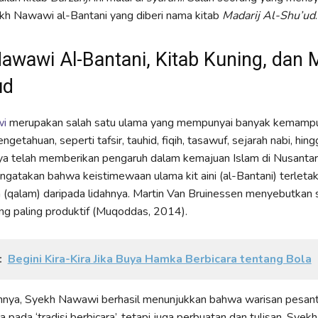
ekh Nawawi al-Bantani yang diberi nama kitab
Madarij Al-Shu’ud
.
awawi Al-Bantani, Kitab Kuning, dan 
ud
i
merupakan salah satu ulama yang mempunyai banyak kemamp
ngetahuan, seperti tafsir, tauhid, fiqih, tasawuf, sejarah nabi, hin
ya telah memberikan pengaruh dalam kemajuan Islam di Nusantar
gatakan bahwa keistimewaan ulama kit aini (al-Bantani) terletak
 (qalam) daripada lidahnya. Martin Van Bruinessen menyebutkan 
g paling produktif (Muqoddas, 2014).
:
Begini Kira-Kira Jika Buya Hamka Berbicara tentang Bola
annya, Syekh Nawawi berhasil menunjukkan bahwa warisan pesant
a pada ‘tradisi berbicara’, tetapi juga perbuatan dan tulisan. Sye