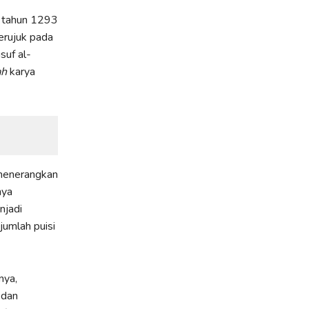
l tahun 1293
erujuk pada
suf al-
ah
karya
menerangkan
nya
njadi
umlah puisi
nya,
 dan