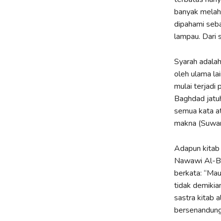
banyak melahi
dipahami seb
lampau. Dari 
Syarah adalah 
oleh ulama lai
mulai terjadi
Baghdad jatuh
semua kata at
makna (Suwarj
Adapun kitab 
Nawawi Al-Ba
berkata: “Mau
tidak demikia
sastra kitab a
bersenandung