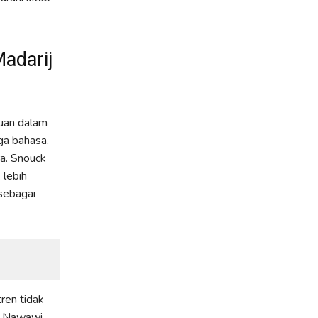
Madarij
uan dalam
gga bahasa.
a. Snouck
 lebih
sebagai
ren tidak
kh Nawawi