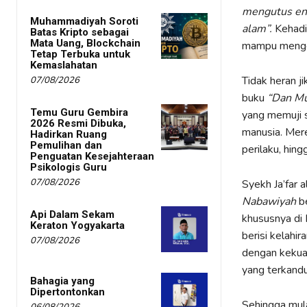
mengutus en
Muhammadiyah Soroti
alam”.
Kehadir
Batas Kripto sebagai
Mata Uang, Blockchain
mampu menge
Tetap Terbuka untuk
Kemaslahatan
Tidak heran j
07/08/2026
buku
“Dan Mu
Temu Guru Gembira
yang memuji s
2026 Resmi Dibuka,
manusia. Mere
Hadirkan Ruang
Pemulihan dan
perilaku, hin
Penguatan Kesejahteraan
Psikologis Guru
07/08/2026
Syekh Ja’far 
Nabawiyah
b
Api Dalam Sekam
khususnya di 
Keraton Yogyakarta
berisi kelahir
07/08/2026
dengan kekua
yang terkandu
Bahagia yang
Dipertontonkan
Sehingga mula