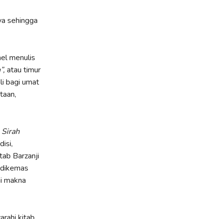
ya sehingga
mel menulis
”,
atau timur
li bagi umat
taan,
b
Sirah
isi,
tab Barzanji
i dikemas
i makna
rahi kitab