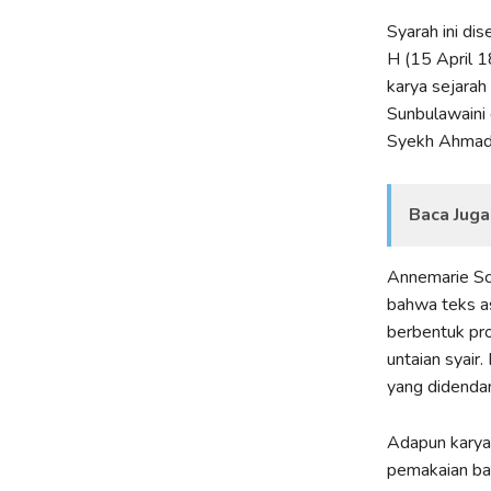
Syarah ini di
H (15 April 
karya sejarah
Sunbulawaini
Syekh Ahmad 
Baca Juga
Annemarie Sc
bahwa teks as
berbentuk pro
untaian syair
yang didenda
Adapun karya
pemakaian ba