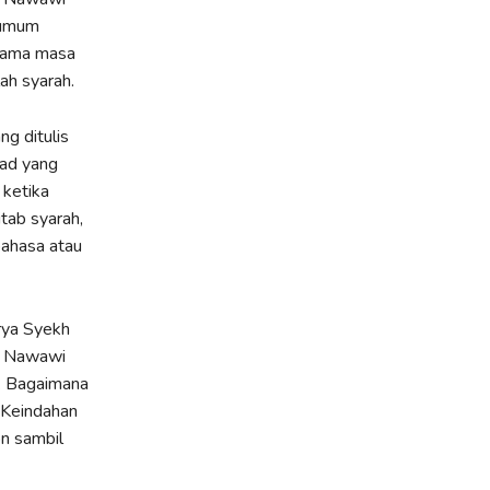
 umum
ulama masa
ah syarah.
ng ditulis
had yang
 ketika
tab syarah,
bahasa atau
ya Syekh
kh Nawawi
i. Bagaimana
. Keindahan
on sambil