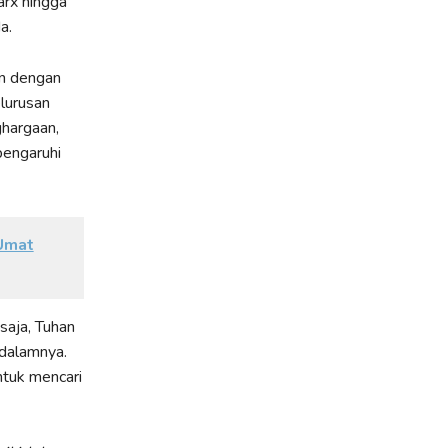
arx hingga
a.
an dengan
elurusan
ghargaan,
pengaruhi
 Umat
saja, Tuhan
 dalamnya.
ntuk mencari