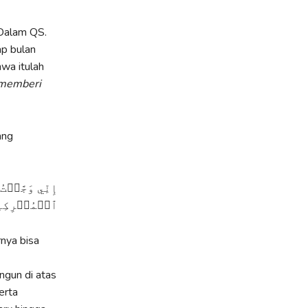
 Dalam QS.
p bulan
hwa itulah
 memberi
ang
َمَآ أَنَا۠ مِنَ
ۡمُشۡرِكِينَ
rnya bisa
ngun di atas
erta