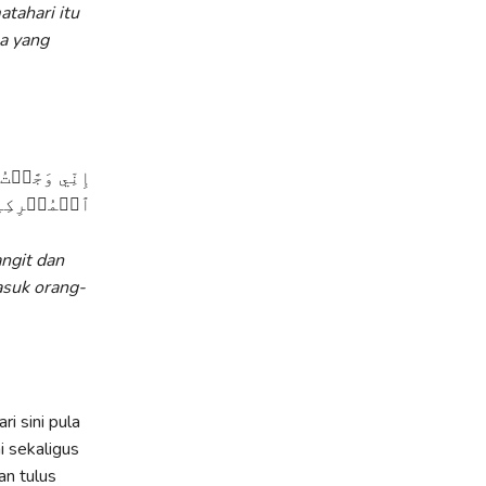
atahari itu
pa yang
َمَآ أَنَا۠ مِنَ
مُشۡرِكِينَ ٧٩
ngit dan
asuk orang-
i sini pula
i sekaligus
an tulus