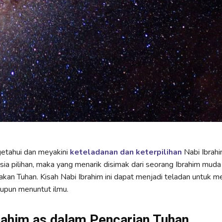
etahui dan meyakini
keteladanan dan keterpilihan
Nabi Ibrahi
ia pilihan, maka yang menarik disimak dari seorang Ibrahim muda
akan Tuhan. Kisah Nabi Ibrahim ini dapat menjadi teladan untuk m
upun menuntut ilmu.
rahim as dalam Pencarian Tuhan