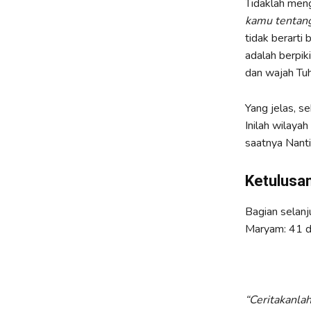
Tidaklah meng
kamu tentang 
tidak berarti
adalah berpik
dan wajah Tuh
Yang jelas, s
Inilah wilaya
saatnya Nanti
Ketulusa
Bagian selanj
Maryam: 41 d
“Ceritakanlah