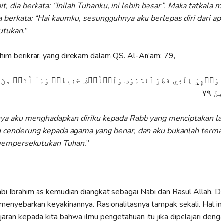
it, dia berkata: “Inilah Tuhanku, ini lebih besar”. Maka tatkala m
a berkata: “Hai kaumku, sesungguhnya aku berlepas diri dari a
utukan.
”
ahim berikrar, yang direkam dalam QS. Al-An’am: 79,
إِنِّي وَجَّهۡتُ وَجۡهِيَ لِلَّذِي فَطَرَ ٱلسَّمَٰوَٰتِ وَٱلۡأَرۡضَ حَنِيفٗاۖ و
ٱلۡ
a aku menghadapkan diriku kepada Rabb yang menciptakan la
 cenderung kepada agama yang benar, dan aku bukanlah term
mempersekutukan Tuhan.
”
abi Ibrahim as kemudian diangkat sebagai Nabi dan Rasul Allah. Dar
 menyebarkan keyakinannya. Rasionalitasnya tampak sekali. Hal in
aran kepada kita bahwa ilmu pengetahuan itu jika dipelajari deng