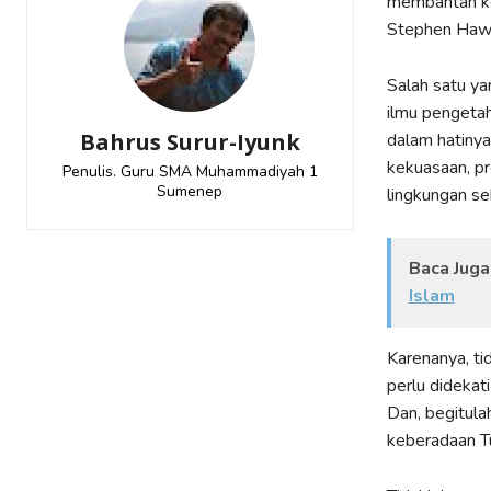
membantah keb
Stephen Hawk
Salah satu y
ilmu pengetah
Bahrus Surur-Iyunk
dalam hatinya
kekuasaan, pr
Penulis. Guru SMA Muhammadiyah 1
Sumenep
lingkungan se
Baca Juga
Islam
Karenanya, ti
perlu didekat
Dan, begitula
keberadaan Tu