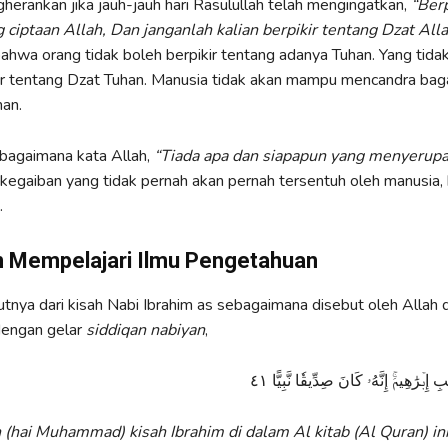
herankan jika jauh-jauh hari Rasulullah telah mengingatkan,
“Berp
ciptaan Allah, Dan janganlah kalian berpikir tentang Dzat Alla
 bahwa orang tidak boleh berpikir tentang adanya Tuhan. Yang tida
ir tentang Dzat Tuhan. Manusia tidak akan mampu mencandra bag
an.
ebagaimana kata Allah,
“Tiada apa dan siapapun yang menyerupa
h kegaiban yang tidak pernah akan pernah tersentuh oleh manusia,
.
n Mempelajari Ilmu Pengetahuan
utnya dari kisah Nabi Ibrahim as sebagaimana disebut oleh Allah
engan gelar
siddiqan nabiyan
,
وَٱذۡكُرۡ فِي ٱلۡكِتَٰبِ إِبۡرَٰهِيمَۚ إِنَّهُۥ كَا
 (hai Muhammad) kisah Ibrahim di dalam Al kitab (Al Quran) ini