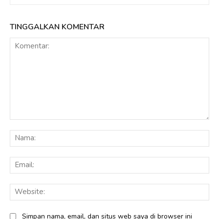
TINGGALKAN KOMENTAR
Komentar:
Na
Ema
Web
Simpan nama, email, dan situs web saya di browser ini