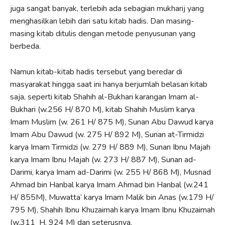
juga sangat banyak, terlebih ada sebagian mukharij yang
menghasilkan lebih dari satu kitab hadis. Dan masing-
masing kitab ditulis dengan metode penyusunan yang
berbeda.
Namun kitab-kitab hadis tersebut yang beredar di
masyarakat hingga saat ini hanya berjumlah belasan kitab
saja, seperti kitab Shahih al-Bukhari karangan Imam al-
Bukhari (w.256 H/ 870 M), kitab Shahih Muslim karya
Imam Muslim (w. 261 H/ 875 M), Sunan Abu Dawud karya
Imam Abu Dawud (w. 275 H/ 892 M), Sunan at-Tirmidzi
karya Imam Tirmidzi (w. 279 H/ 889 M), Sunan Ibnu Majah
karya Imam Ibnu Majah (w. 273 H/ 887 M), Sunan ad-
Darimi, karya Imam ad-Darimi (w. 255 H/ 868 M), Musnad
Ahmad bin Hanbal karya Imam Ahmad bin Hanbal (w.241
H/ 855M), Muwatta’ karya Imam Malik bin Anas (w.179 H/
795 M), Shahih Ibnu Khuzaimah karya Imam Ibnu Khuzaimah
(w.311 H. 924 M) dan seterusnya.