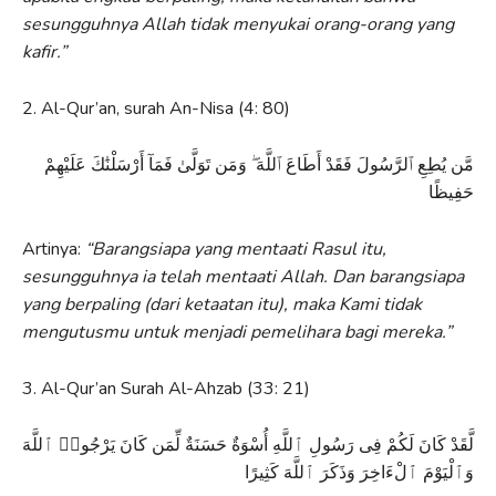
sesungguhnya Allah tidak menyukai orang-orang yang
kafir.”
2. Al-Qur’an, surah An-Nisa (4: 80)
مَّن يُطِعِ ٱلرَّسُولَ فَقَدْ أَطَاعَ ٱللَّهَ ۖ وَمَن تَوَلَّىٰ فَمَآ أَرْسَلْنَٰكَ عَلَيْهِمْ
حَفِيظًا
Artinya:
“Barangsiapa yang mentaati Rasul itu,
sesungguhnya ia telah mentaati Allah. Dan barangsiapa
yang berpaling (dari ketaatan itu), maka Kami tidak
mengutusmu untuk menjadi pemelihara bagi mereka.”
3. Al-Qur’an Surah Al-Ahzab (33: 21)
لَّقَدْ كَانَ لَكُمْ فِى رَسُولِ ٱللَّهِ أُسْوَةٌ حَسَنَةٌ لِّمَن كَانَ يَرْجُوا۟ ٱللَّهَ
وَٱلْيَوْمَ ٱلْءَاخِرَ وَذَكَرَ ٱللَّهَ كَثِيرًا