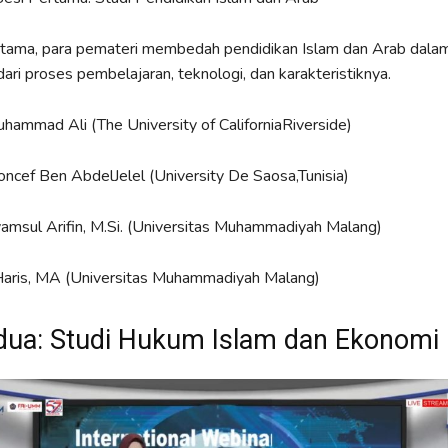
rtama, para pemateri membedah pendidikan Islam dan Arab dala
dari proses pembelajaran, teknologi, dan karakteristiknya.
Muhammad Ali (The University of CaliforniaRiverside)
Moncef Ben AbdelJelel (University De Saosa,Tunisia)
Syamsul Arifin, M.Si. (Universitas Muhammadiyah Malang)
 Haris, MA (Universitas Muhammadiyah Malang)
dua: Studi Hukum Islam dan Ekonomi 