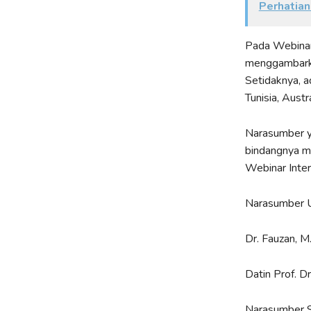
Perhatian
Pada Webinar 
menggambarka
Setidaknya, a
Tunisia, Austr
Narasumber y
bindangnya m
Webinar Intern
Narasumber 
Dr. Fauzan, 
Datin Prof. Dr
Narasumber S