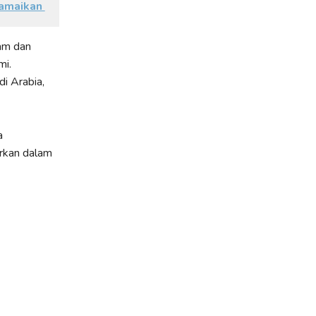
ramaikan
lam dan
mi.
i Arabia,
a
rkan dalam