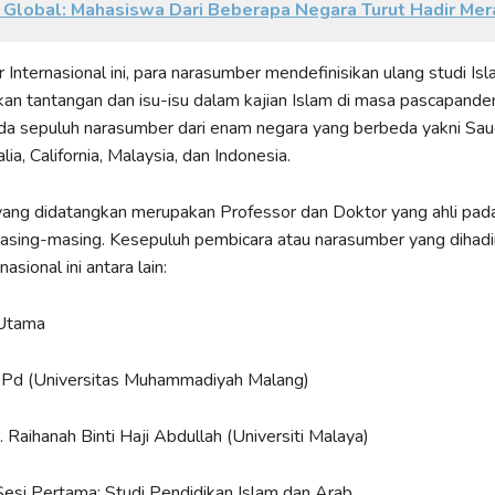
 Global: Mahasiswa Dari Beberapa Negara Turut Hadir Me
Internasional ini, para narasumber mendefinisikan ulang studi Is
n tantangan dan isu-isu dalam kajian Islam di masa pascapande
da sepuluh narasumber dari enam negara yang berbeda yakni Saud
alia, California, Malaysia, dan Indonesia.
ang didatangkan merupakan Professor dan Doktor yang ahli pad
asing-masing. Kesepuluh pembicara atau narasumber yang dihadi
asional ini antara lain:
Utama
M.Pd (Universitas Muhammadiyah Malang)
. Raihanah Binti Haji Abdullah (Universiti Malaya)
esi Pertama: Studi Pendidikan Islam dan Arab