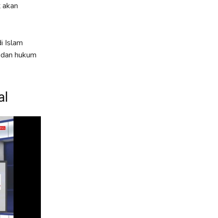
t akan
i Islam
, dan hukum
al