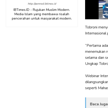
http://pemred.ibtimes.id
IBTimes.ID - Rujukan Muslim Modern.
Media Islam yang membawa risalah
pencerahan untuk masyarakat modern.
Tobroni menya
Internasional 
“Pertama adal
menemukan ro
selama dan se
Ungkap Tobro
Webinar Inter
dilangsungkan
seperti Maha
Baca Juga