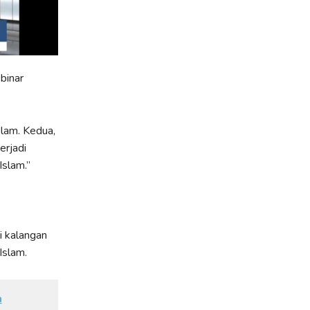
binar
lam. Kedua,
erjadi
Islam.”
i kalangan
Islam.
h