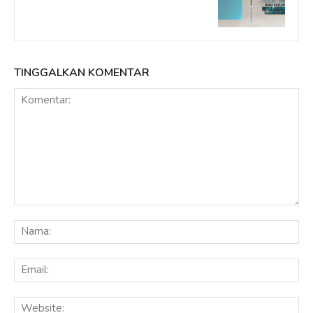
TINGGALKAN KOMENTAR
Komentar:
Na
Ema
Web