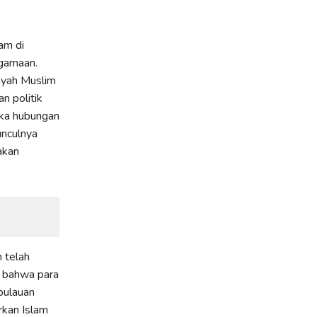
am di
gamaan.
ayah Muslim
n politik
ika hubungan
unculnya
akan
 telah
p bahwa para
pulauan
rkan Islam