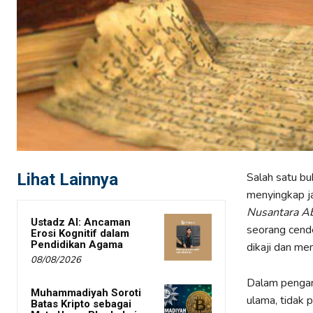
Lihat Lainnya
Salah satu bu
menyingkap j
Nusantara Ab
Ustadz AI: Ancaman
seorang cende
Erosi Kognitif dalam
Pendidikan Agama
dikaji dan me
08/08/2026
Dalam pengan
Muhammadiyah Soroti
ulama, tidak 
Batas Kripto sebagai