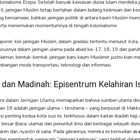
lonialisme Eropa. Setelah banyak kawasan dunia Islam merdeka 
II, jaringan Muslim tetap bertahan dalam bidang keilmuan dan k
g bersamaan, bahkan jaringan politik di antara kaum Muslim munc
rta menemukan momentumnya di tengah kolonialisme.
porer, kini jaringan Muslim, dalam gradasi tertentu menurut Azra
ususnya dalam jaringan ulama pada abad ke-17, 18, 19 dan paru
amun, bentuk-bentuk jaringan baru kaum Muslimin justru kian m
mbangan moda transportasi, teknologi dan informasi.
dan Madinah: Episentrum Kelahiran I
zra dalam
Jaringan Ulama
, memaparkan bahwa sumber utama din
n 18 adalah jaringan ulama – terutama – yang berpusat di Makk
si penting kedua kota suci ini, terkhusus dalam kaitan ibadah haj
 besar (baca: ulama) dan penuntut ilmu dari berbagai wilayah dun
ukim dan
nyantri
di sana. Pada gilirannya, mereka ini kemudian ak
an membentuk semacam “jaringan keilmuan” yang terlibat dalam 