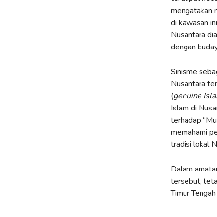
mengatakan m
di kawasan in
Nusantara dia
dengan budaya
Sinisme sebag
Nusantara ter
(
genuine Isl
Islam di Nusa
terhadap “Mus
memahami perk
tradisi lokal 
Dalam amatan 
tersebut, teta
Timur Tengah 