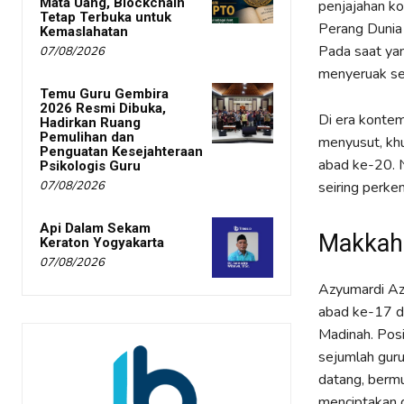
Mata Uang, Blockchain
penjajahan ko
Tetap Terbuka untuk
Perang Dunia 
Kemaslahatan
Pada saat yan
07/08/2026
menyeruak se
Temu Guru Gembira
2026 Resmi Dibuka,
Di era kontem
Hadirkan Ruang
Pemulihan dan
menyusut, kh
Penguatan Kesejahteraan
abad ke-20. N
Psikologis Guru
07/08/2026
seiring perke
Api Dalam Sekam
Makkah 
Keraton Yogyakarta
07/08/2026
Azyumardi A
abad ke-17 da
Madinah. Posi
sejumlah guru
datang, berm
menciptakan d