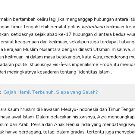
emakin bertambah keliru lagi jika menganggap hubungan antara Isl
gan Timur Tengah lebih bersifat politis
ketimbang
keilmuan-kea
kan, setidaknya sejak abad ke-17 hubungan di antara kedua wil
ersifat keagamaan dan keilmuan, sekalipun juga terdapat hubunga
a kerajaan Muslim Nusantara dengan dinasti Utsmani misalnya. J
n keilmuan ini dalam masa belakangan, kata Azra, mendorong m
aran politik, khususnya vis-à-vis imperialisme Eropa, itu merup
ari meningkatnya kesadaran tentang “identitas Islam”.
:
Gajah Hamil Terbunuh. Siapa yang Salah?
ara kaum Muslim di kawasan Melayu-Indonesia dan Timur Tengah
k masa awal Islam. Dalam pelacakan historisnya, Azra mengungka
lim dari Arab, Persia dan Anak Benua India yang mendatangi Ke
ak hanya berdagang, tetapi dalam gradasi tertentu juga menyeba