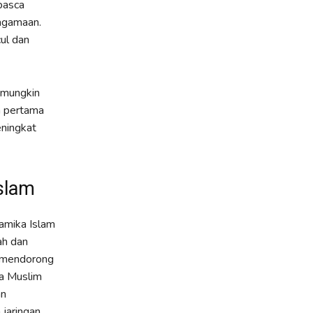
pasca
eagamaan.
ul dan
, mungkin
h pertama
eningkat
slam
amika Islam
ah dan
i, mendorong
ia Muslim
an
jaringan