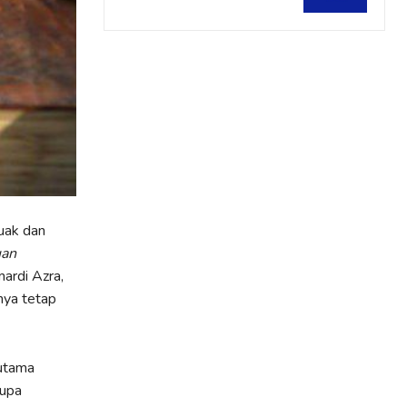
guak dan
uan
ardi Azra,
nya tetap
rutama
rupa