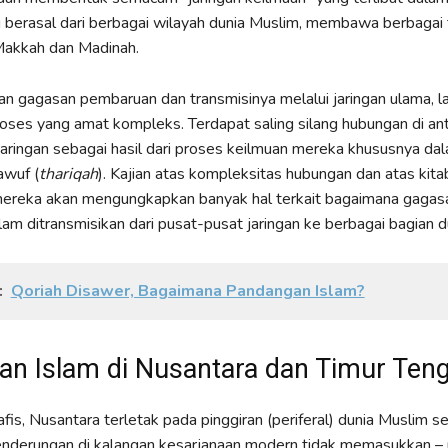
g berasal dari berbagai wilayah dunia Muslim, membawa berbagai t
Makkah dan Madinah.
gagasan pembaruan dan transmisinya melalui jaringan ulama, la
oses yang amat kompleks. Terdapat saling silang hubungan di an
aringan sebagai hasil dari proses keilmuan mereka khususnya da
awuf (
thariqah
). Kajian atas kompleksitas hubungan dan atas kita
mereka akan mengungkapkan banyak hal terkait bagaimana gagas
am ditransmisikan dari pusat-pusat jaringan ke berbagai bagian d
:
Qoriah Disawer, Bagaimana Pandangan Islam?
n Islam di Nusantara dan Timur Ten
fis, Nusantara terletak pada pinggiran (periferal) dunia Muslim s
enderungan di kalangan kesarjanaan modern tidak memasukkan – 