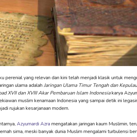
ku perenial yang relevan dan kini telah menjadi klasik untuk men
aringan ulama adalah
Jaringan Ulama Timur Tengah dan Kepula
ad XVII dan XVIII Akar Pembaruan Islam Indonesia
karya Azyum
kiawan muslim kenamaan Indonesia yang sampai detik ini legasi
njadi rujukan kesarjanaan modern.
tarnya,
Azyumardi Azra
mengatakan jaringan kaum Muslimin, te
pernah sirna, meski banyak dunia Muslim mengalami turbulensi be