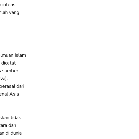
 intens
mlah yang
ilmuan Islam
dicatat
us sumber-
wi).
berasal dari
enal Asia
skan tidak
tara dan
n di dunia