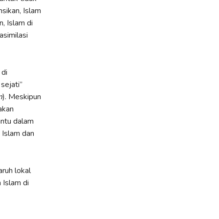
sikan, Islam
, Islam di
similasi
 di
sejati”
m
). Meskipun
akan
antu dalam
 Islam dan
ruh lokal
 Islam di