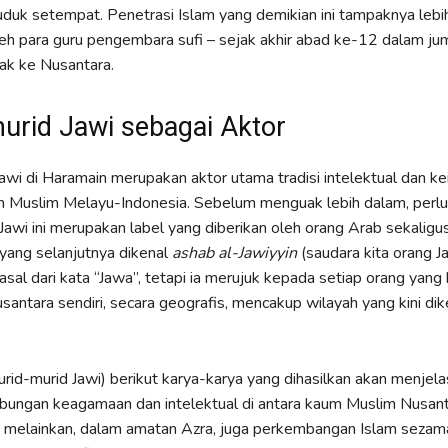
uk setempat. Penetrasi Islam yang demikian ini tampaknya lebih
leh para guru pengembara sufi – sejak akhir abad ke-12 dalam ju
ak ke Nusantara.
urid Jawi sebagai Aktor
awi di Haramain merupakan aktor utama tradisi intelektual dan ke
m Muslim Melayu-Indonesia. Sebelum menguak lebih dalam, perlu 
 Jawi ini merupakan label yang diberikan oleh orang Arab sekalig
yang selanjutnya dikenal
ashab al-Jawiyyin
(saudara kita orang Ja
sal dari kata “Jawa”, tetapi ia merujuk kepada setiap orang yang 
santara sendiri, secara geografis, mencakup wilayah yang kini dik
urid-murid Jawi) berikut karya-karya yang dihasilkan akan menjela
ubungan keagamaan dan intelektual di antara kaum Muslim Nusan
 melainkan, dalam amatan Azra, juga perkembangan Islam sezama