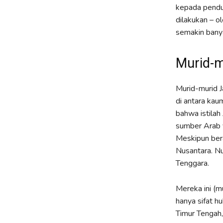
kepada pendud
dilakukan – o
semakin bany
Murid-m
Murid-murid J
di antara kau
bahwa istilah
sumber Arab 
Meskipun bera
Nusantara. Nu
Tenggara.
Mereka ini (m
hanya sifat h
Timur Tengah,