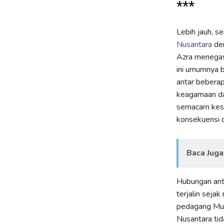
***
Lebih jauh, s
Nusantara
den
Azra menegas
ini umumnya b
antar beberap
keagamaan da
semacam kesad
konsekuensi d
Baca Juga
Hubungan ant
terjalin seja
pedagang Mus
Nusantara tid