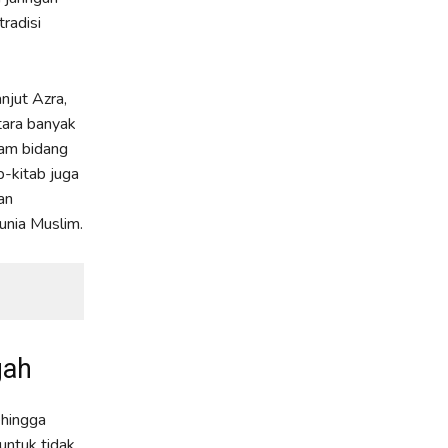
radisi
njut Azra,
tara banyak
lam bidang
b-kitab juga
an
unia Muslim.
gah
ehingga
untuk tidak