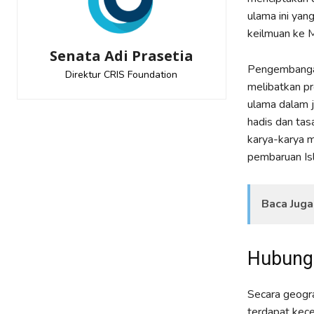
ulama ini yan
keilmuan ke 
Senata Adi Prasetia
Pengembangan 
Direktur CRIS Foundation
melibatkan pr
ulama dalam j
hadis dan tas
karya-karya 
pembaruan Isl
Baca Juga
Hubunga
Secara geogra
terdapat kec