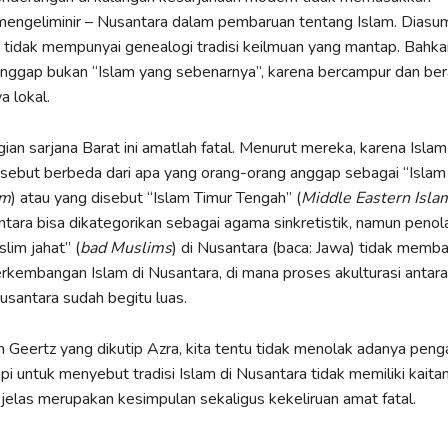
engeliminir – Nusantara dalam pembaruan tentang Islam. Diasum
i tidak mempunyai genealogi tradisi keilmuan yang mantap. Bahkan
nggap bukan “Islam yang sebenarnya”, karena bercampur dan bera
 lokal.
ian sarjana Barat ini amatlah fatal. Menurut mereka, karena Islam
sebut berbeda dari apa yang orang-orang anggap sebagai “Islam 
am
) atau yang disebut “Islam Timur Tengah” (
Middle Eastern Isla
ntara bisa dikategorikan sebagai agama sinkretistik, namun penol
lim jahat” (
bad Muslims
) di Nusantara (baca: Jawa) tidak memb
embangan Islam di Nusantara, di mana proses akulturasi antara
Nusantara sudah begitu luas.
Geertz yang dikutip Azra, kita tentu tidak menolak adanya penga
pi untuk menyebut tradisi Islam di Nusantara tidak memiliki kaitan
jelas merupakan kesimpulan sekaligus kekeliruan amat fatal.