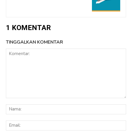
1 KOMENTAR
TINGGALKAN KOMENTAR
Komentar:
Na
Ema