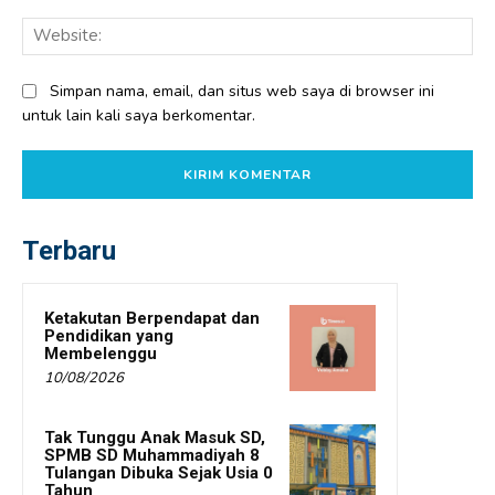
Web
Simpan nama, email, dan situs web saya di browser ini
untuk lain kali saya berkomentar.
Terbaru
Ketakutan Berpendapat dan
Pendidikan yang
Membelenggu
10/08/2026
Tak Tunggu Anak Masuk SD,
SPMB SD Muhammadiyah 8
Tulangan Dibuka Sejak Usia 0
Tahun