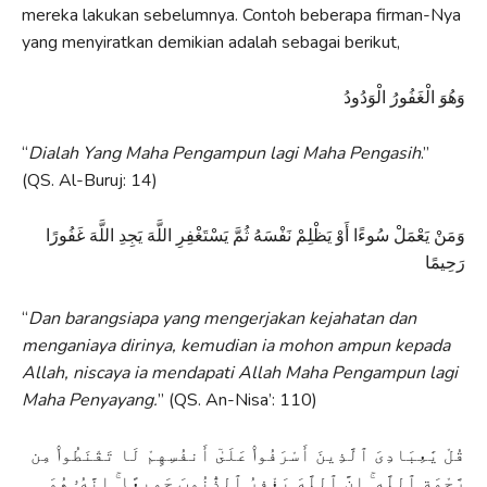
mereka lakukan sebelumnya. Contoh beberapa firman-Nya
yang menyiratkan demikian adalah sebagai berikut,
وَهُوَ الْغَفُورُ الْوَدُودُ
“
Dialah Yang Maha Pengampun lagi Maha Pengasih
.”
(QS. Al-Buruj: 14)
وَمَنْ يَعْمَلْ سُوءًا أَوْ يَظْلِمْ نَفْسَهُ ثُمَّ يَسْتَغْفِرِ اللَّهَ يَجِدِ اللَّهَ غَفُورًا
رَحِيمًا
“
Dan barangsiapa yang mengerjakan kejahatan dan
menganiaya dirinya, kemudian ia mohon ampun kepada
Allah, niscaya ia mendapati Allah Maha Pengampun lagi
Maha Penyayang.
” (QS. An-Nisa’: 110)
قُلْ يَٰعِبَادِىَ ٱلَّذِينَ أَسْرَفُوا۟ عَلَىٰٓ أَنفُسِهِمْ لَا تَقْنَطُوا۟ مِن
رَّحْمَةِ ٱللَّهِ ۚ إِنَّ ٱللَّهَ يَغْفِرُ ٱلذُّنُوبَ جَمِيعًا ۚ إِنَّهُۥ هُوَ