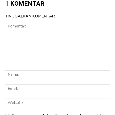
1 KOMENTAR
TINGGALKAN KOMENTAR
Komentar:
Na
Ema
Web