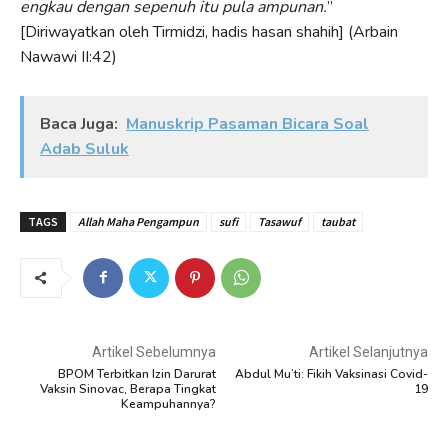
engkau dengan sepenuh itu pula ampunan.
”
[Diriwayatkan oleh Tirmidzi, hadis hasan shahih] (Arbain
Nawawi II:42)
Baca Juga:
Manuskrip Pasaman Bicara Soal
Adab Suluk
TAGS
Allah Maha Pengampun
sufi
Tasawuf
taubat
Artikel Sebelumnya
Artikel Selanjutnya
BPOM Terbitkan Izin Darurat
Abdul Mu’ti: Fikih Vaksinasi Covid-
Vaksin Sinovac, Berapa Tingkat
19
Keampuhannya?