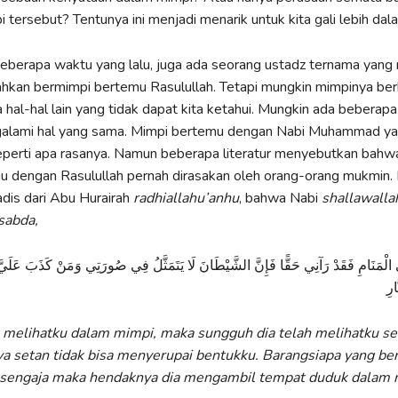
 tersebut? Tentunya ini menjadi menarik untuk kita gali lebih dal
eberapa waktu yang lalu, juga ada seorang ustadz ternama yan
bahkan bermimpi bertemu Rasulullah. Tetapi mungkin mimpinya ber
a hal-hal lain yang tidak dapat kita ketahui. Mungkin ada beberapa
ngalami hal yang sama. Mimpi bertemu dengan Nabi Muhammad yan
eperti apa rasanya. Namun beberapa literatur menyebutkan bah
u dengan Rasulullah pernah dirasakan oleh orang-orang mukmin.
adis dari Abu Hurairah
radhiallahu’anhu
, bahwa Nabi
shallawallah
sabda,
مَنَامِ فَقَدْ رَآنِي حَقًّا فَإِنَّ الشَّيْطَانَ لَا يَتَمَثَّلُ فِي صُورَتِي وَمَنْ كَذَبَ عَلَيَّ مُتَعَ
ارِ
 melihatku dalam mimpi, maka sungguh dia telah melihatku se
 setan tidak bisa menyerupai bentukku. Barangsiapa yang ber
a sengaja maka hendaknya dia mengambil tempat duduk dalam n