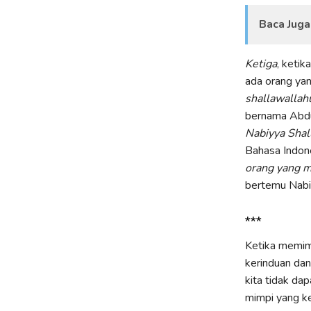
Baca Juga
Ketiga
, keti
ada orang ya
shallawallahu
bernama Abdu
Nabiyya Shal
Bahasa Indone
orang yang 
bertemu Nabi
***
Ketika memim
kerinduan dan
kita tidak da
mimpi yang ke