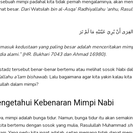
sebuah mimpi padahal kita tidak pernah mengalaminya, akan men
mat besar.
Dari
Watsilah
bin al-Asqa’ Radhiyallahu ‘anhu, Rasul
لفِرَى أَنْ يُرِيَ عَيْنَيْهِ مَا لَمْ تَرَ
masuk kedustaan yang paling besar adalah menceritakan mimp
 dia alami.” (HR. Bukhari 7043 dan Ahmad 16980).
ustadz tersebut benar-benar bertemu atau melihat sosok Nabi da
llahu a’lam bishawab.
Lalu bagaimana agar kita yakin kalau kit
ullah dalam mimpi?
ngetahui Kebenaran Mimpi Nabi
, mimpi adalah bunga tidur. Namun, bunga tidur itu akan semakin 
kita bertemu dengan sosok yang mulia, Rasulullah Muhammad
sh
lam.
Yang perlu kita ingat adalah, setan memang tidak dapat men