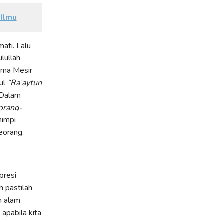
 Ilmu
ati. Lalu
lullah
lama Mesir
ul
“Ra’aytun
 Dalam
orang-
mimpi
eorang.
presi
h pastilah
m alam
apabila kita