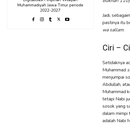
Bukhâri 110)
Muhammadiyah Jawa Timur periode
2022-2027
Jadi, sebagai
pastinya itu 
wa sallam
.
Ciri – 
Setidaknya ad
Muhammad
s
menjumpai so
Abdullah, ata
Muhammad kep
tetapi Nabi j
sosok yang s
dalam mimpi 
adalah Nabi 