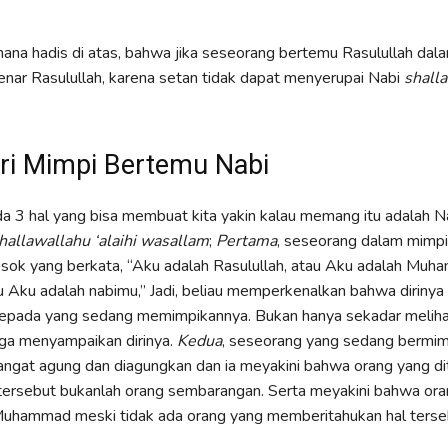
mana hadis di atas, bahwa jika seseorang bertemu Rasulullah dal
benar Rasulullah, karena setan tidak dapat menyerupai Nabi
shalla
Ciri Mimpi Bertemu Nabi
a 3 hal yang bisa membuat kita yakin kalau memang itu adalah N
hallawallahu ‘alaihi wasallam
;
Pertama
, seseorang dalam mimp
sok yang berkata, “Aku adalah Rasulullah, atau Aku adalah Muh
u Aku adalah nabimu,” Jadi, beliau memperkenalkan bahwa dirinya
ada yang sedang memimpikannya. Bukan hanya sekadar melihat
uga menyampaikan dirinya.
Kedua
, seseorang yang sedang bermim
angat agung dan diagungkan dan ia meyakini bahwa orang yang d
tersebut bukanlah orang sembarangan. Serta meyakini bahwa ora
Muhammad meski tidak ada orang yang memberitahukan hal terse