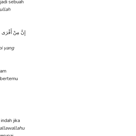
jadi sebuah
ullah
إِنَّ مِنْ أَفْرَى ا
i yang
lam
a bertemu
indah jika
allawallahu
yerupai