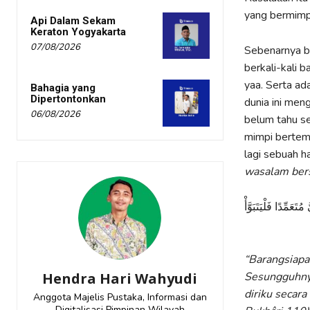
yang bermimpi
Api Dalam Sekam
Keraton Yogyakarta
07/08/2026
Sebenarnya b
berkali-kali 
yaa. Serta ad
Bahagia yang
Dipertontonkan
dunia ini me
06/08/2026
belum tahu s
mimpi bertem
lagi sebuah h
wasalam ber
مِّدًا فَلْيَتَبَوَّأْ
“Barangsiapa
Hendra Hari Wahyudi
Sesungguhnya
diriku secar
Anggota Majelis Pustaka, Informasi dan
Digitalisasi Pimpinan Wilayah