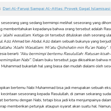
:
Dari Al-Faruqi Sampai Al-Attas: Proyek Gagal Islamisasi
ka seseorang yang sedang bermimpi melihat seseorang yang dihorm
ng memberitahukan kepadanya bahwa orang tersebut adalah Rasu
 ‘alaihi wasallam
. Ketiga ciri tersebut dituliskan oleh seorang u
l Aziz Ahmad bin Abdul Aziz dalam sebuah bukunya yang berjud
lallahu ‘Alaihi Wasallam: Mi’atu Qishshatin min Ru’an Nabiy”
.
sia berarti
“Aku bermimpi bertemu Rasulullah: Ratusan kisah 
memimpikan Nabi”
. Dalam buku tersebut juga dikisahkan bahwa 
 Muhammad bukanlah hal yang biasa dan mudah dialami oleh ses
pikan bertemu Nabi Muhammad bisa jadi merupakan sebuah eks
 kecintaan seseorang kepada Rasulullah, di zaman sekarang suda
pat bertemu dengan Nabi, tetapi bisa jadi kita menjumpainya dala
rap memberikan petunjuk ataupun isyarat akan suatu hal. Namun, 