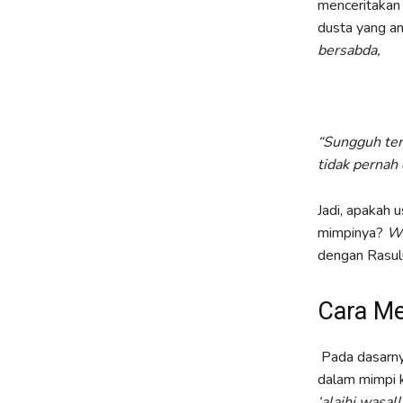
menceritakan 
dusta yang a
bersabda,
“Sungguh ter
tidak pernah
Jadi, apakah 
mimpinya?
Wa
dengan Rasul
Cara Me
Pada dasarnya
dalam mimpi 
‘alaihi wasal