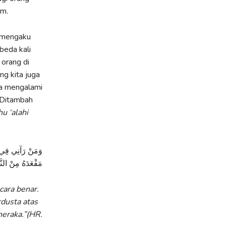
am.
g mengaku
beda kali
 orang di
g kita juga
wa mengalami
 Ditambah
u ‘alahi
وَمَنْ رَآنِي فِي الْ
مَقْعَدَهُ مِنْ النَّ
cara benar.
dusta atas
eraka.”(HR.