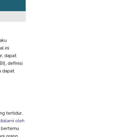
aku
l ini
ur, dapat
, definisi
a dapat
g tertidur.
dialami oleh
i bertemu
gi orang