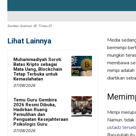
Sumber ilustrasi: IB. Times.ID
Lihat Lainnya
Media sedang 
bermimpi bert
mungkin teras
Muhammadiyah Soroti
membawa sese
Batas Kripto sebagai
Mata Uang, Blockchain
mimpi adalah s
Tetap Terbuka untuk
diartikan seb
Kemaslahatan
07/08/2026
Memimp
Temu Guru Gembira
2026 Resmi Dibuka,
Hadirkan Ruang
Mimpi merupak
Pemulihan dan
Penguatan Kesejahteraan
Namun, tidak
Psikologis Guru
ustadz terseb
07/08/2026
Rasulullah it