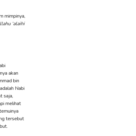
am mimpinya,
llahu ‘alaihi
abi
inya akan
ammad bin
 adalah Nabi
 saja,
pi melihat
itemuinya
ng tersebut
but.