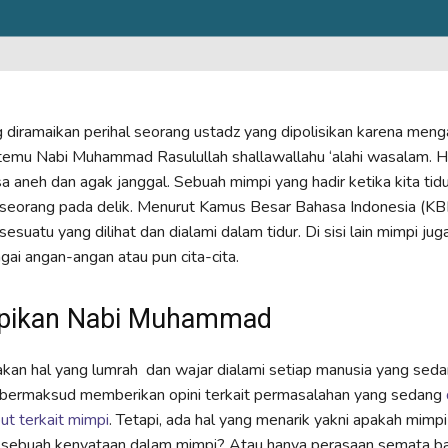
diramaikan perihal seorang ustadz yang dipolisikan karena meng
emu Nabi Muhammad Rasulullah shallawallahu ‘alahi wasalam. Ha
a aneh dan agak janggal. Sebuah mimpi yang hadir ketika kita tid
orang pada delik. Menurut Kamus Besar Bahasa Indonesia (KBBI)
esuatu yang dilihat dan dialami dalam tidur. Di sisi lain mimpi jug
agai angan-angan atau pun cita-cita.
ikan Nabi Muhammad
an hal yang lumrah dan wajar dialami setiap manusia yang sedan
 bermaksud memberikan opini terkait permasalahan yang sedang
ut terkait mimpi
. Tetapi, ada hal yang menarik yakni apakah mimp
u sebuah kenyataan dalam mimpi? Atau hanya perasaan semata ba