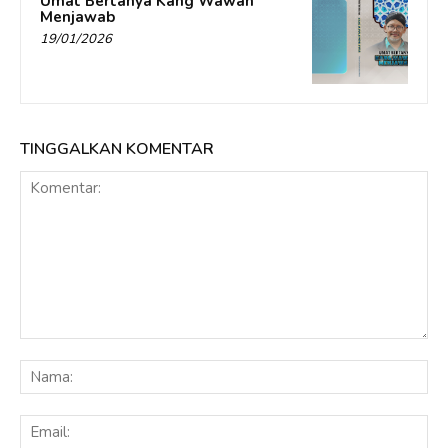
Umat Bertanya Kang Wawan
Menjawab
19/01/2026
TINGGALKAN KOMENTAR
Komentar:
Na
Ema