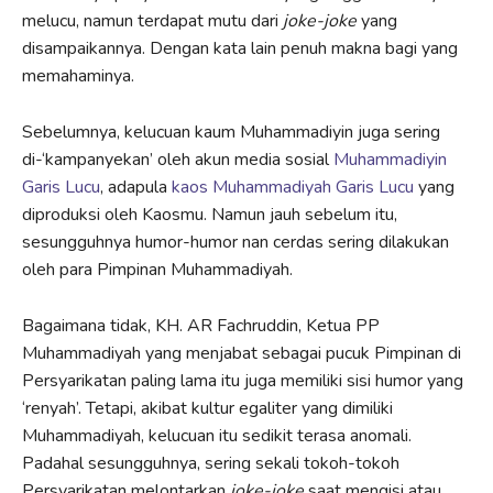
melucu, namun terdapat mutu dari
joke-joke
yang
disampaikannya. Dengan kata lain penuh makna bagi yang
memahaminya.
Sebelumnya, kelucuan kaum Muhammadiyin juga sering
di-‘kampanyekan’ oleh akun media sosial
Muhammadiyin
Garis Lucu
, adapula
kaos Muhammadiyah Garis Lucu
yang
diproduksi oleh Kaosmu. Namun jauh sebelum itu,
sesungguhnya humor-humor nan cerdas sering dilakukan
oleh para Pimpinan Muhammadiyah.
Bagaimana tidak, KH. AR Fachruddin, Ketua PP
Muhammadiyah yang menjabat sebagai pucuk Pimpinan di
Persyarikatan paling lama itu juga memiliki sisi humor yang
‘renyah’. Tetapi, akibat kultur egaliter yang dimiliki
Muhammadiyah, kelucuan itu sedikit terasa anomali.
Padahal sesungguhnya, sering sekali tokoh-tokoh
Persyarikatan melontarkan
joke-joke
saat mengisi atau