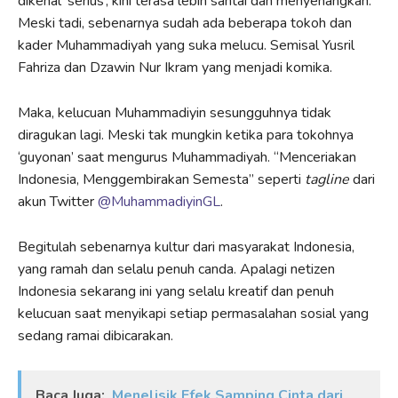
dikenal ‘serius’, kini terasa lebih santai dan menyenangkan.
Meski tadi, sebenarnya sudah ada beberapa tokoh dan
kader Muhammadiyah yang suka melucu. Semisal Yusril
Fahriza dan Dzawin Nur Ikram yang menjadi komika.
Maka, kelucuan Muhammadiyin sesungguhnya tidak
diragukan lagi. Meski tak mungkin ketika para tokohnya
‘guyonan’ saat mengurus Muhammadiyah. “Menceriakan
Indonesia, Menggembirakan Semesta” seperti
tagline
dari
akun Twitter
@MuhammadiyinGL
.
Begitulah sebenarnya kultur dari masyarakat Indonesia,
yang ramah dan selalu penuh canda. Apalagi netizen
Indonesia sekarang ini yang selalu kreatif dan penuh
kelucuan saat menyikapi setiap permasalahan sosial yang
sedang ramai dibicarakan.
Baca Juga:
Menelisik Efek Samping Cinta dari