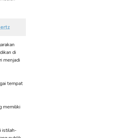
ertz
arakan
dikan di
ri menjadi
agai tempat
g memiliki
istilah-