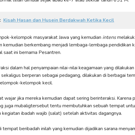
formal telah dimulai sejak abad ke-7 atau sekitar tahun 651 M.
:
Kisah Hasan dan Husein Berdakwah Ketika Kecil
mpok-kelompok masyarakat Jawa yang kemudian
intens
melakuka
am kemudian berkembang menjadi lembaga-lembaga pendidikan 
al saat ini bernama Pesantren.
eraksi dalam hal penyampaian nilai-nilai keagamaan yang dilakukan
 sekaligus berperan sebagai pedagang, dilakukan di berbagai te
lompok-kelompok kecil.
t wajar jika mereka kemudian dapat sering berinteraksi. Karena 
g juga mubaligtersebut tentu membutuhkan sebuah tempat unt
kegiatan ibadah wajib (salat) setelah aktivitas dagangnya.
i tempat beribadah inilah yang kemudian dijadikan sarana menya