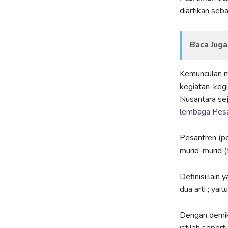
diartikan seb
Baca Juga
Kemunculan m
kegiatan-kegi
Nusantara sej
lembaga Pes
Pesantren (pe
murid-murid (
Definisi lain
dua arti ; ya
Dengan demiki