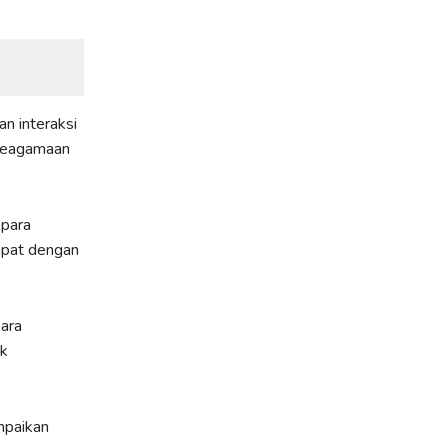
n interaksi
keagamaan
 para
mpat dengan
para
uk
mpaikan