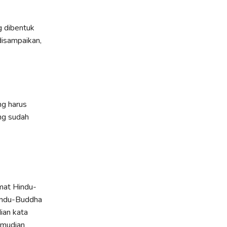
 dibentuk
disampaikan,
ng harus
ng sudah
mat Hindu-
indu-Buddha
ian kata
emudian