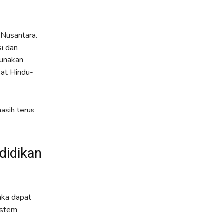
 Nusantara.
i dan
gunakan
at Hindu-
masih terus
didikan
aka dapat
istem