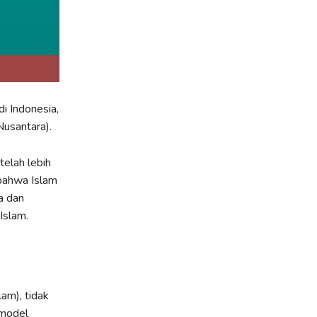
i Indonesia,
Nusantara).
telah lebih
bahwa Islam
a dan
Islam.
am), tidak
 model