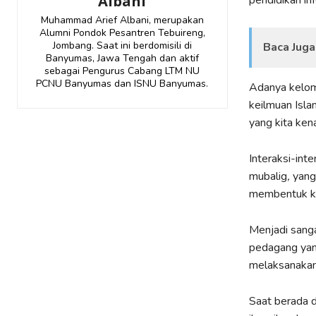
Albani
pendidikan in
Muhammad Arief Albani, merupakan
Alumni Pondok Pesantren Tebuireng,
Jombang. Saat ini berdomisili di
Baca Juga
Banyumas, Jawa Tengah dan aktif
sebagai Pengurus Cabang LTM NU
PCNU Banyumas dan ISNU Banyumas.
Adanya kelo
keilmuan Isl
yang kita ken
Interaksi-int
mubalig
,
yang
membentuk ke
Menjadi sanga
pedagang yan
melaksanakan 
Saat berada d