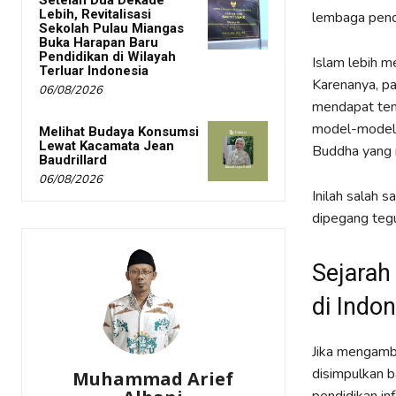
Setelah Dua Dekade
Lebih, Revitalisasi
lembaga pendi
Sekolah Pulau Miangas
Buka Harapan Baru
Pendidikan di Wilayah
Islam lebih m
Terluar Indonesia
Karenanya, pa
06/08/2026
mendapat tem
model-model 
Melihat Budaya Konsumsi
Lewat Kacamata Jean
Buddha yang 
Baudrillard
06/08/2026
Inilah salah s
dipegang tegu
Sejarah
di Indon
Jika mengambi
disimpulkan b
Muhammad Arief