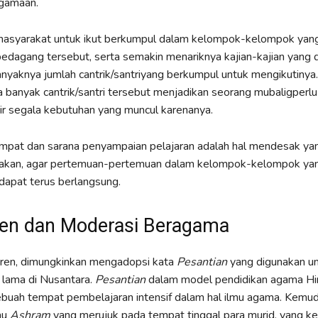
agamaan.
asyarakat untuk ikut berkumpul dalam kelompok-kelompok yang
edagang tersebut, serta semakin menariknya kajian-kajian yang 
yaknya jumlah cantrik/santriyang berkumpul untuk mengikutinya.
banyak cantrik/santri tersebut menjadikan seorang mubaligperlu
 segala kebutuhan yang muncul karenanya.
mpat dan sarana penyampaian pelajaran adalah hal mendesak ya
iakan, agar pertemuan-pertemuan dalam kelompok-kelompok ya
 dapat terus berlangsung.
en dan Moderasi Beragama
tren, dimungkinkan mengadopsi kata
Pesantian
yang digunakan u
 lama di Nusantara.
Pesantian
dalam model pendidikan agama H
buah tempat pembelajaran intensif dalam hal ilmu agama. Kemud
au
Ashram
yang merujuk pada tempat tinggal para murid, yang k