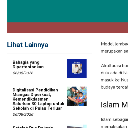
Lihat Lainnya
Model lembaga
merupakan sal
Bahagia yang
Akulturasi bu
Dipertontonkan
dulu ada di 
06/08/2026
masuk ke Nusa
budaya terdah
Digitalisasi Pendidikan
Miangas Diperkuat,
Kemendikdasmen
Islam M
Salurkan 30 Laptop untuk
Sekolah di Pulau Terluar
06/08/2026
Islam sebaga
memaksakan m