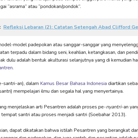
agai “asrama” atau “pondokan/pondok”.
:
Refleksi Lebaran (2): Catatan Setengah Abad Clifford Ge
odel-model padepokan atau sanggar-sanggar yang menyelengg
atan terpadu dalam bidang seni, keahlian, ketangkasan, dan pendi
ak dulu adalah bentuk akulturasi selanjutnya yang di kemudian ha
antren
.
-santri-an), dalam
Kamus Besar Bahasa Indonesia
diartikan seb
santri) mempelajari ilmu dan segala hal yang menyertainya.
 yang menjelaskan arti Pesantren adalah proses pe-
nyantri
-an yan
itu tempat santri atau proses menjadi santri (Soebahar 2013).
an, dapat dikatakan bahwa istilah Pesantren yang berangkat dari 