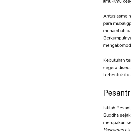
ilmu-ilmu ke
Antusiasme m
para mubaligp
menambah ban
Berkumpulnya 
mengakomodir
Kebutuhan te
segera dised
terbentuk itu
Pesantr
Istilah Pesan
Buddha sejak
merupakan se
Pasraman
at