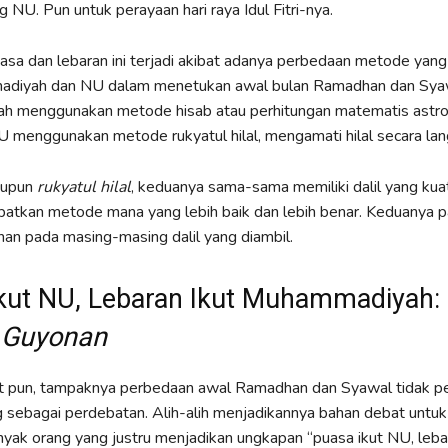
 NU. Pun untuk perayaan hari raya Idul Fitri-nya.
sa dan lebaran ini terjadi akibat adanya perbedaan metode yang
diyah dan NU dalam menetukan awal bulan Ramadhan dan Sya
 menggunakan metode hisab atau perhitungan matematis astro
menggunakan metode rukyatul hilal, mengamati hilal secara lan
aupun
rukyatul hilal
, keduanya sama-sama memiliki dalil yang kuat.
batkan metode mana yang lebih baik dan lebih benar. Keduanya pa
nan pada masing-masing dalil yang diambil.
kut NU, Lebaran Ikut Muhammadiyah:
h
Guyonan
t pun, tampaknya perbedaan awal Ramadhan dan Syawal tidak p
g sebagai perdebatan. Alih-alih menjadikannya bahan debat untu
nyak orang yang justru menjadikan ungkapan “puasa ikut NU, leba