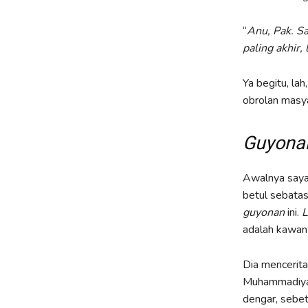
“
Anu, Pak. S
paling akhir,
Ya begitu, la
obrolan masya
Guyona
Awalnya saya 
betul sebata
guyonan
ini.
L
adalah kawan
Dia mencerit
Muhammadiyah
dengar, sebe