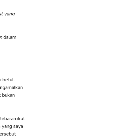
ut yang
n
dalam
i betul-
engamalkan
k bukan
lebaran ikut
a yang saya
ersebut