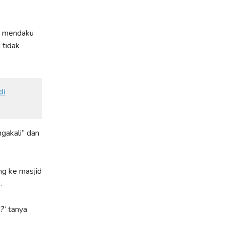
k mendaku
 tidak
di
gakali” dan
ang ke masjid
.
?
” tanya