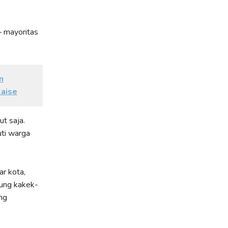
 mayoritas
n
aise
t saja.
uti warga
ar kota,
pung kakek-
ng