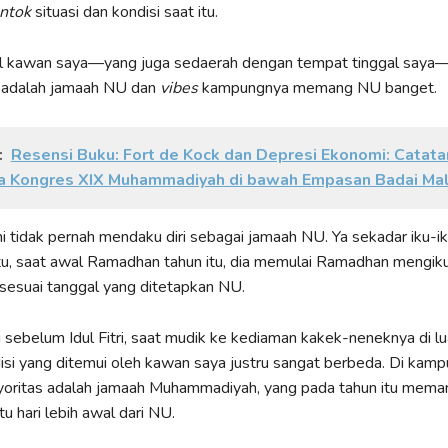
ntok
situasi dan kondisi saat itu.
al kawan saya—yang juga sedaerah dengan tempat tinggal saya—
 adalah jamaah NU dan
vibes
kampungnya memang NU banget.
:
Resensi Buku: Fort de Kock dan Depresi Ekonomi: Catata
a Kongres XIX Muhammadiyah di bawah Empasan Badai Mal
i tidak pernah mendaku diri sebagai jamaah NU. Ya sekadar iku-iku
tu, saat awal Ramadhan tahun itu, dia memulai Ramadhan mengik
sesuai tanggal yang ditetapkan NU.
 sebelum Idul Fitri, saat mudik ke kediaman kakek-neneknya di lu
isi yang ditemui oleh kawan saya justru sangat berbeda. Di kam
oritas adalah jamaah Muhammadiyah, yang pada tahun itu mema
u hari lebih awal dari NU.