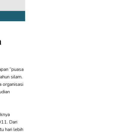
a
apan “puasa
ahun silam.
 organisasi
udian
aknya
11. Dari
 hari lebih