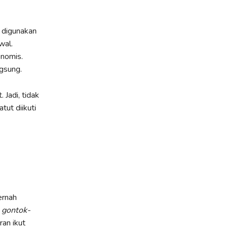
 digunakan
wal.
nomis.
gsung.
 Jadi, tidak
tut diikuti
ernah
k
gontok-
ran ikut