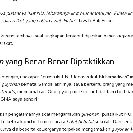
aya puasanya ikut NU, lebarannya ikut Muhammdiyah. Puasa ik
 lebaran ikut yang paling awal. Haha,
” Jawab Pak Fulan.
h, kurang lebihnya, saat ungkapan tersebut dijadikan bahan
guyona
rakat.
n
yang Benar-Benar Dipraktikkan
mengira, ungkapan “puasa ikut NU, lebaran ikut Muhamadiyah” in
s
guyonan
semata. Sampai akhirnya, saya bertemu orang yang m
iterally
, mengamalkan. Orang yang maksud ini, tidak lain dan tida
 SMA saya sendiri.
akan pengalamannya soal mengamalkan
guyonan
“puasa ikut NU, 
” ketika kami bertemu di acara
halal bi halal
sekolah. Dari cerit
tulnya dia beserta keluarganya terpaksa mengamalkan
guyonan
t