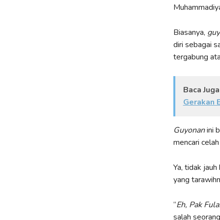
Muhammadiya
Biasanya,
guy
diri sebagai 
tergabung ata
Baca Juga
Gerakan E
Guyonan
ini 
mencari celah
Ya, tidak jauh
yang tarawihn
“
Eh, Pak Ful
salah seorang