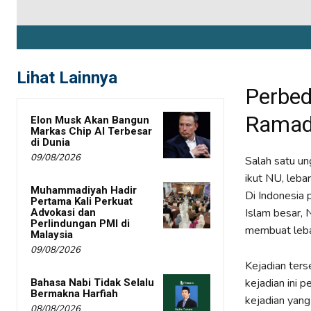
Lihat Lainnya
Perbed
Ramad
Elon Musk Akan Bangun
Markas Chip AI Terbesar
di Dunia
09/08/2026
Salah satu un
ikut NU, leba
Muhammadiyah Hadir
Di Indonesia 
Pertama Kali Perkuat
Islam besar,
Advokasi dan
Perlindungan PMI di
membuat leba
Malaysia
09/08/2026
Kejadian ters
kejadian ini 
Bahasa Nabi Tidak Selalu
Bermakna Harfiah
kejadian yan
08/08/2026