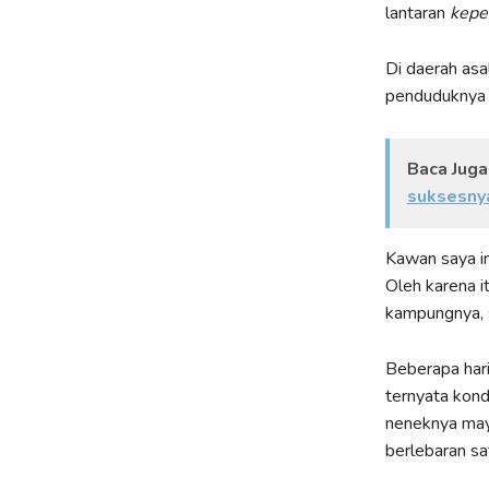
lantaran
kepe
Di daerah as
penduduknya
Baca Juga
suksesny
Kawan saya in
Oleh karena i
kampungnya, 
Beberapa hari
ternyata kond
neneknya may
berlebaran sat