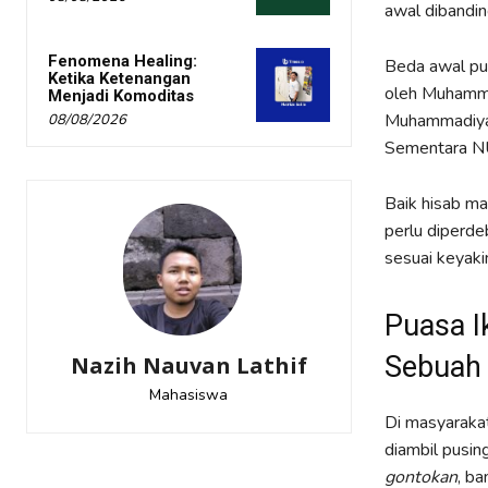
awal dibanding
Fenomena Healing:
Beda awal pua
Ketika Ketenangan
oleh Muhamma
Menjadi Komoditas
Muhammadiyah
08/08/2026
Sementara NU 
Baik hisab m
perlu diperde
sesuai keyaki
Puasa I
Sebua
Nazih Nauvan Lathif
Mahasiswa
Di masyaraka
diambil pusin
gontokan
, ba