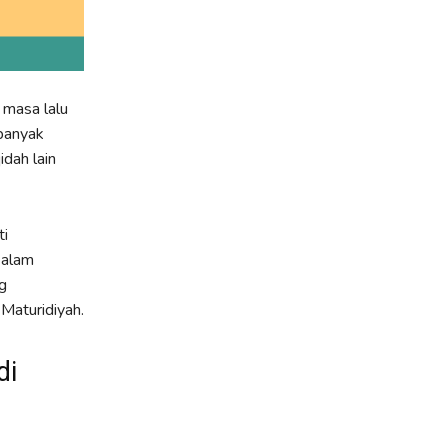
 masa lalu
banyak
idah lain
ti
 alam
g
Maturidiyah.
di