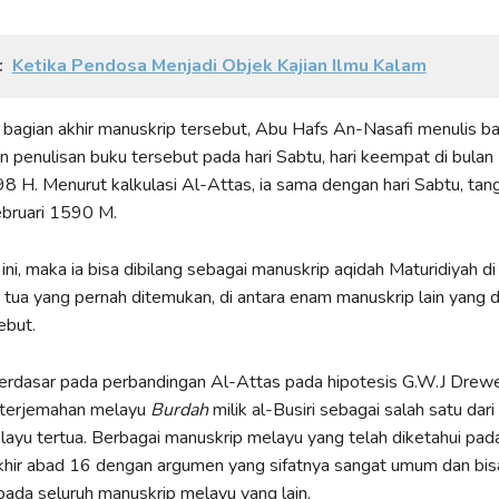
:
Ketika Pendosa Menjadi Objek Kajian Ilmu Kalam
bagian akhir manuskrip tersebut, Abu Hafs An-Nasafi menulis b
 penulisan buku tersebut pada hari Sabtu, hari keempat di bulan 
8 H. Menurut kalkulasi Al-Attas, ia sama dengan hari Sabtu, tan
ebruari 1590 M.
ini, maka ia bisa dibilang sebagai manuskrip aqidah Maturidiyah di
 tua yang pernah ditemukan, di antara enam manuskrip lain yang 
ebut.
 berdasar pada perbandingan Al-Attas pada hipotesis G.W.J Drew
 terjemahan melayu
Burdah
milik al-Busiri sebagai salah satu dar
ayu tertua. Berbagai manuskrip melayu yang telah diketahui pada
akhir abad 16 dengan argumen yang sifatnya sangat umum dan bis
pada seluruh manuskrip melayu yang lain.