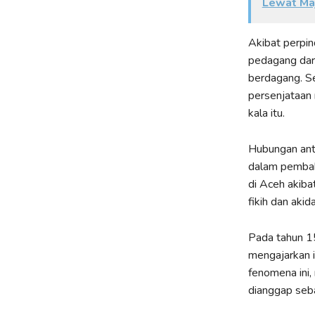
Lewat Ma
Akibat perpin
pedagang dari
berdagang. Se
persenjataan
kala itu.
Hubungan ant
dalam pembaha
di Aceh akib
fikih dan aki
Pada tahun 15
mengajarkan i
fenomena ini
dianggap seb