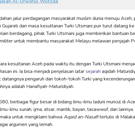
jalah Al-Urwatul Wutsqa
dahan jalur perdagangan masyarakat muslim dunia menuju Aceh, 
 Gujarati dari masa kesultanan Turki Utsmani pun turut datang k
lain berdagang, pihak Turki Utsmani juga memberikan bantuan b
 militer untuk membantu masyarakat Melayu melawan penjajah P
ara kesultanan Aceh pada waktu itu dengan Turki Utsmani menjad
san ini. Ia bisa menjadi penjelasan latar
sejarah
aqidah Maturidi
at datangnya pengaruh dan tokoh-tokoh Turki yang kecenderunga
dahnya adalah Hanafiyah-Maturidiyah.
80, berbagai figur besar di bidang ilmu-ilmu laduni muncul di Ace
lmu-ilmu sunah, ijma, atsar, mantik, bayan, tasawwuf, dan lainnya
, maka untuk mengklaim bahwa
Aqaid an-Nasafi
tertulis di Malaka
agai argumen yang lemah.