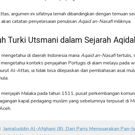
tas, argumen ini sifatnya lemah dibandingkan dengan temuan seca
 akan catatan penyelesaian penulisan
Aqaid an-Nasafi
miliknya.
h Turki Utsmani dalam Sejarah Aqida
 mengetahui di daerah Indonesia mana
Aqaid an-Nasafi
tertulis,
 mengetahui konteks penjajahan Portugis di alam melayu pada w
urut Al-Attas, ia tidak bisa dilepaskan dari pembahasan asal mu
ula.
s menjajah Malaka pada tahun 1511, pusat perkembangan komun
rdagangan kapal pedagang muslim yang sebelumnya terpusat di Ma
Aceh.
:
Jamaluddin Al-Afghani (8): Dari Paris Menyuarakan Pan-