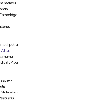
lam melayu
anda.
n Cambridge
llerus
mmad, putra
-Attas
a nama
idiyah, Abu
r aspek-
lis.
 Al-Jawhari
read and