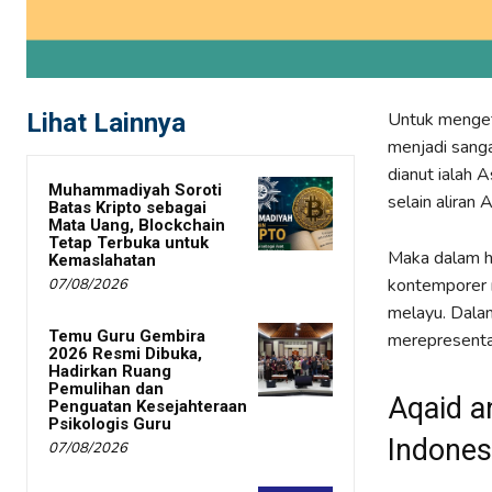
Lihat Lainnya
Untuk mengeta
menjadi sang
dianut ialah A
Muhammadiyah Soroti
selain aliran 
Batas Kripto sebagai
Mata Uang, Blockchain
Tetap Terbuka untuk
Maka dalam ha
Kemaslahatan
kontemporer m
07/08/2026
melayu. Dalam
Temu Guru Gembira
merepresentas
2026 Resmi Dibuka,
Hadirkan Ruang
Pemulihan dan
Aqaid a
Penguatan Kesejahteraan
Psikologis Guru
Indones
07/08/2026