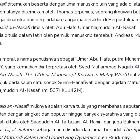
afi
ditemukan beserta dengan lima manuskrip lain yang ada di a
semulanya ditemukan oleh Thomas Erpenius, seorang ilmuwan bel
ai dinamika dan perpindahan tangan, ia berakhir di Perpustakaa
aid an-Nasafi
ditulis oleh Abu Hafs Umar Najmuddin Al-Nasafi,
a ditulis dalam latin oleh pemilik manuskrip tersebut, Andreas Mu
.
us menulis nama penulisnya sebagai ‘Umar Abu Hafs, putra Muha
i’, yang kemudian diinterpretasi oleh Syed Muhammad Naquib
Al
An-Nasafi: The Oldest Manuscript Known in Malay World
bahw
juk pada salah satu sosok Sunni-Hanafiyah dengan aqidah Matur
jmuddin Al-Nasafi (m. 537H/1142M).
id an-Nasafi
miliknya adalah karya tulis yang membahas seputa
idah dengan singkat dan populer hingga banyak syarahnya yang ditu
h ditulis oleh Saaduddin Al-Taftazani, Al-Raniri, dan juga Bukhari
ya
Taj al-Salatin
, sebagaimana disadur dari jurnal berjudul
The Sp
of Māturīdi Kalām and Underlying Dynamics
oleh Bruckmayr.