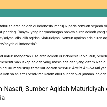
hui sejarah aqidah di Indonesia, merujuk pada temuan sejarah di
at penting. Banyak yang berpandangan bahwa aliran aqidah yang 
sy’ariyah, alih-alih aqidah Maturidiyah. Namun apakah ada aliran aq
Asy’ariyah di Indonesia?
l untuk mengetahui sejarah aqidah di Indonesia lebih jauh, peneli
eneliti manuskrip aqidah yang masih ada dari yang ditemukan di
 hal ini, manuskrip tersebut adalah skriptur
Aqaid An-Nasafi
yan
ikan salah satu pemikiran kalam ahlu sunnah wal jamaah, aqidah 
n-Nasafi, Sumber Aqidah Maturidiyah 
ia