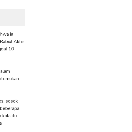
ahwa ia
Rabiul Akhir
ggal 10
 alam
ditemukan
es, sosok
i beberapa
 kala itu
a