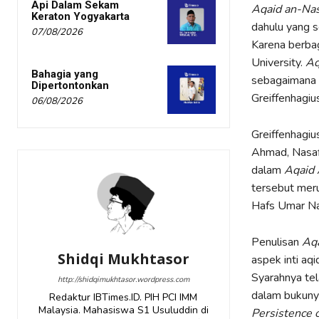
Api Dalam Sekam
Aqaid an-Nas
Keraton Yogyakarta
dahulu yang 
07/08/2026
Karena berbag
University.
Aq
Bahagia yang
sebagaimana i
Dipertontonkan
Greiffenhagius
06/08/2026
Greiffenhagi
Ahmad, Nasaf
dalam
Aqaid 
tersebut meru
Hafs Umar Na
Penulisan
Aqa
Shidqi Mukhtasor
aspek inti aq
Syarahnya tela
http://shidqimukhtasor.wordpress.com
dalam bukun
Redaktur IBTimes.ID. PIH PCI IMM
Malaysia. Mahasiswa S1 Usuluddin di
Persistence 