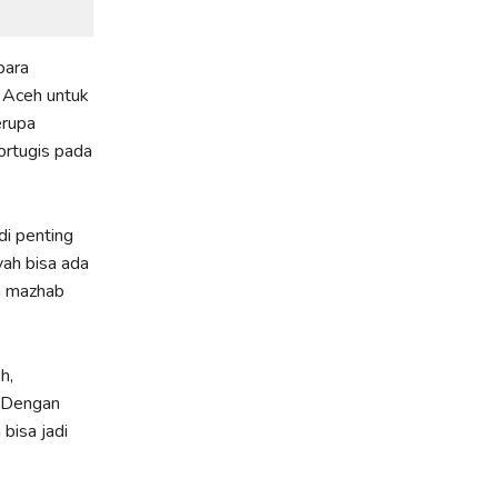
para
e Aceh untuk
erupa
ortugis pada
i penting
yah bisa ada
n mazhab
h,
. Dengan
 bisa jadi