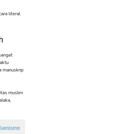
ra literal
h
 sangat
aktu
la manuskrip
itas muslim
laka,
Islamisme