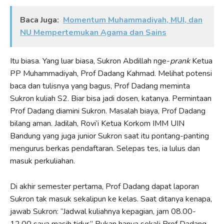
Baca Juga:
Momentum Muhammadiyah, MUI, dan
NU Mempertemukan Agama dan Sains
Itu biasa. Yang luar biasa, Sukron Abdillah nge-
prank
Ketua
PP Muhammadiyah, Prof Dadang Kahmad. Melihat potensi
baca dan tulisnya yang bagus, Prof Dadang meminta
Sukron kuliah S2. Biar bisa jadi dosen, katanya. Permintaan
Prof Dadang diamini Sukron. Masalah biaya, Prof Dadang
bilang aman. Jadilah, Rovi’i Ketua Korkom IMM UIN
Bandung yang juga junior Sukron saat itu pontang-panting
mengurus berkas pendaftaran. Selepas tes, ia lulus dan
masuk perkuliahan.
Di akhir semester pertama, Prof Dadang dapat laporan
Sukron tak masuk sekalipun ke kelas. Saat ditanya kenapa,
jawab Sukron: “Jadwal kuliahnya kepagian, jam 08.00-
12.00 saya masih tidur.” Bukan hanya sekali Prof Dadang