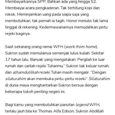
Membayarkannya SPP. Bahkan ada yang hingga S2.
Membiayai acara pengkaderan. Tak terhitung kopi dan
rokok. Meminjamkan uang pada siapa saja yang
membutuhkan, tak pernah ia tagih. Honor menulis tak lama
tinggal di rekening. Kedermawanannya memudahkan pintu
rejeki baginya.
Saat sekarang orang ramai WFH (
work from home
),
Sukron sudah memulainya semenjak lulus kuliah. Sekitar
17 tahun lalu. Banyak yang mengatakan: Pergilah ke luar
rumah dan carilah rejeki Tuhanmu.” Sukron tak keluar rumah,
dan
alhamdulilkah
rezeki Tuhan masih mengalir. “Dengan
silaturahim
akan membuka pintu-pintu rezeki.”
Silaturahim
di dunia maya menghantarkan Sukron bersua dengan
beberapa tokoh penting negeri ini.
Bagi kamu yang membutuhkan panutan
legend
WFH,
terlalu jauh bila ke Thomas Alfa Edison. Sukron Abdillah