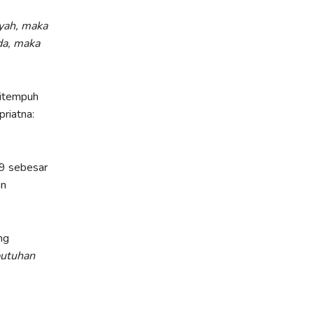
yah, maka
da, maka
ditempuh
riatna:
9 sebesar
an
ng
butuhan