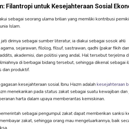
: Filantropi untuk Kesejahteraan Sosial Eko
akui sebagai seorang ulama brilian yang memiliki kontribusi pemiki
unia Islam.
ti dirinya sebagai sumber literatur, ia diakui sebagai sosok ahli
gama, sejarawan, filolog, filsuf, sastrawan, qadhi (pakar fikih dan 
ddits, akademisi, dan politisi yang andal. Hal tersebut terjelma d
ilmiahnya di berbagai bidang tersebut, sehingga dikenal sebagai 
s dan produktif.
 gagasan kesejahteraan sosial Ibnu Hazm adalah
kesejahteraan b
Hazm menekankan pada status zakat sebagai suatu kewajiban dan 
eranan harta dalam upaya memberantas kemiskinan.
pemerintah sebagai pengumpul zakat dapat memberikan sanksi k
membayar zakat, sehingga orang mau mengeluarkannya, baik seca
ksa.