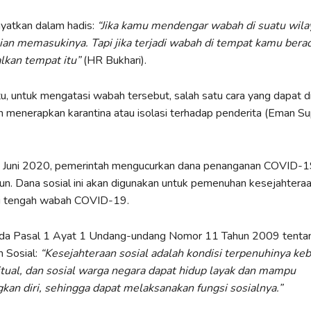
ayatkan dalam hadis:
“Jika kamu mendengar wabah di suatu wila
lian memasukinya. Tapi
jika terjadi wabah di tempat kamu bera
alkan tempat itu”
(HR Bukhari).
tu, untuk mengatasi wabah tersebut, salah satu cara yang dapat 
 menerapkan karantina atau isolasi terhadap penderita (Eman Sup
3 Juni 2020, pemerintah mengucurkan dana penanganan COVID-1
iun. Dana sosial ini akan digunakan untuk pemenuhan kesejahtera
i tengah wabah COVID-19.
ada Pasal 1 Ayat 1 Undang-undang Nomor 11 Tahun 2009 tenta
 Sosial:
“Kesejahteraan sosial adalah kondisi terpenuhinya ke
ritual, dan sosial warga negara dapat hidup layak dan mampu
n diri, sehingga dapat melaksanakan fungsi sosialnya.”