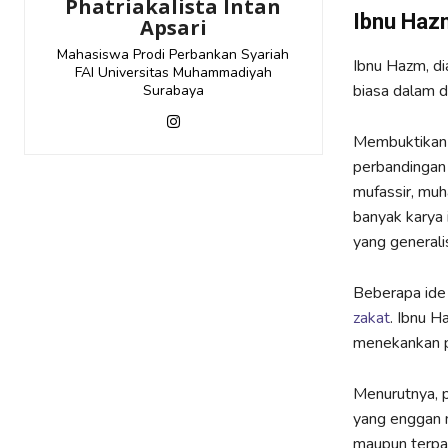
Phatriakalista Intan
Ibnu Hazm
Apsari
Mahasiswa Prodi Perbankan Syariah
Ibnu Hazm, di
FAI Universitas Muhammadiyah
biasa dalam d
Surabaya
Membuktikan ja
perbandingan a
mufassir, muha
banyak karya 
yang generali
Beberapa ide
zakat
. Ibnu 
menekankan p
Menurutnya, 
yang enggan 
maupun terpa