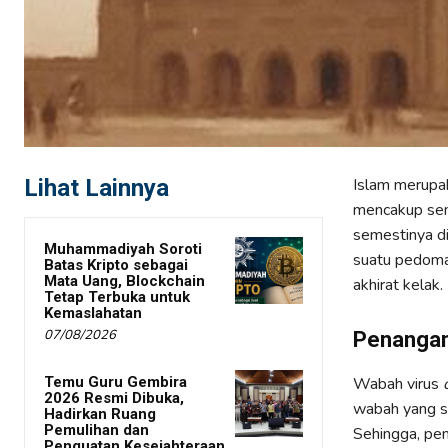
Lihat Lainnya
Islam merupa
mencakup sem
semestinya d
Muhammadiyah Soroti
suatu pedoman
Batas Kripto sebagai
Mata Uang, Blockchain
akhirat kelak.
Tetap Terbuka untuk
Kemaslahatan
07/08/2026
Penangan
Temu Guru Gembira
Wabah virus
2026 Resmi Dibuka,
wabah yang su
Hadirkan Ruang
Pemulihan dan
Sehingga, pe
Penguatan Kesejahteraan