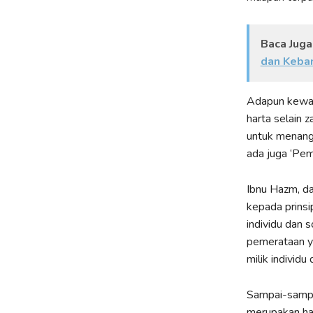
Baca Juga
dan Keban
Adapun kewaj
harta selain 
untuk menangg
ada juga ‘Pe
Ibnu Hazm, d
kepada prins
individu dan s
pemerataan ya
milik individ
Sampai-sampa
merupakan hal