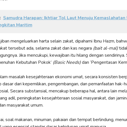
:
Samudra Harapan: Ikhtiar Tol Laut Menuju Kemaslahatan
gkitan Maritim
iban mengeluarkan harta selain zakat, dipahami Ibnu Hazm, bah
zakat tersebut ada, selama zakat dan kas negara
(bait al-mal)
tid
ungnya. Jika mencukupi, kewajiban itu hilang dengan sendirinya. 
menuhan Kebutuhan Pokok’
(Basic Needs)
dan ‘Pengentasan Kemis
alam masalah kesejahteraan ekonomi umat, secara konsisten be
ip dasar dari kepemilikan, pengembangan, dan pemanfaatan hak-
osial. Secara substansial, mencakup beberapa hal, antara lain mel
ng adil, peningkatan kesejahteraan sosial masyarakat, dan jami
u dan masyarakat umum.
i, soal makanan, minuman, pakaian dan tempat berlindung, menu
 yang esensial standar dasar kehidupan umat manusia.