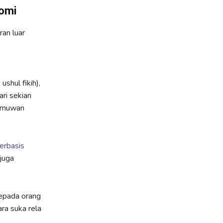
nomi
ran luar
ushul fikih),
ari sekian
ilmuwan
erbasis
juga
epada orang
ra suka rela