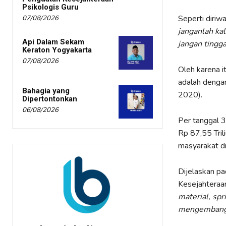
Psikologis Guru
Seperti diriw
07/08/2026
janganlah ka
Api Dalam Sekam
jangan tingg
Keraton Yogyakarta
07/08/2026
Oleh karena i
adalah dengan
Bahagia yang
2020).
Dipertontonkan
06/08/2026
Per tanggal 
Rp 87,55 Tril
masyarakat d
Dijelaskan p
Kesejahteraan
material, sp
mengembangka