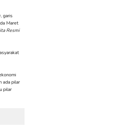
 garis
ada Maret
ita Resmi
asyarakat
 ekonomi
 ada pilar
 pilar