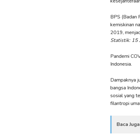
kesejahteraan
BPS (Badan P
kemiskinan na
2019, menjad
Statistik: 15
Pandemi COVI
Indonesia.
Dampaknya ju
bangsa Indone
sosial yang t
filantropi uma
Baca Juga