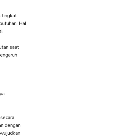
 tingkat
butuhan. Hal
i.
itan saat
pengaruh
ya
 secara
an dengan
ewujudkan