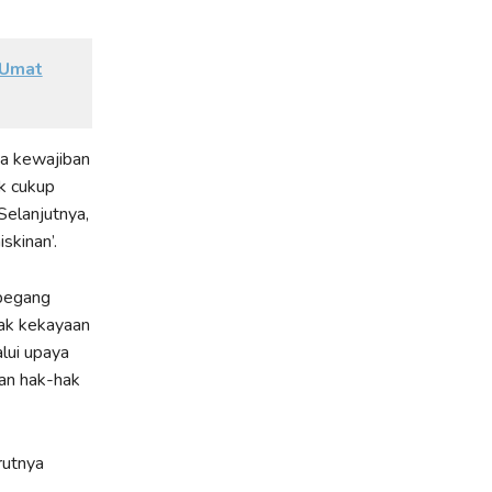
 Umat
wa kewajiban
ak cukup
Selanjutnya,
kinan’.
rpegang
hak kekayaan
alui upaya
nan hak-hak
rutnya