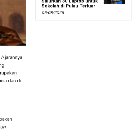
Salurkan 30 Laptop untuk
Sekolah di Pulau Terluar
06/08/2026
 Ajarannya
ng
erupakan
nia dan di
upakan
’un
.