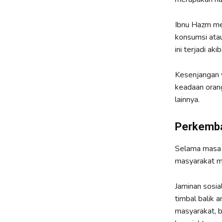
Ibnu Hazm men
konsumsi atau
ini terjadi ak
Kesenjangan y
keadaan orang
lainnya.
Perkemba
Selama masa 
masyarakat mi
Jaminan sosia
timbal balik
masyarakat, b