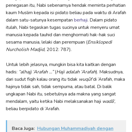
penegasan itu, Nabi sebenarnya hendak meminta perhatian
kaum Muslim kepada isi pidato beliau pada waktu di Arafah
dalam satu-satunya kesempatan
berhaji
. Dalam pidato
itulah, Nabi tegaskan tugas sucinya untuk menyeru umat
manusia kepada tauhid dan menghormati hak-hak suci
sesama manusia, lelaki dan perempuan (
Ensiklopedi
Nurcholish Madjid,
2012: 787).
Untuk lebih jelasnya, mungkin bisa kita kaitkan dengan
hadis:
“alhajj
‘Arafah …”
(
Haji adalah ‘Arafah
). Maksudnya,
dari sudut fiqih kalau orang itu tidak
wuqûf
di ‘Arafah, maka
hajinya tidak sah, tidak sempurna, atau batal. Di balik
ungkapan Nabi itu, sebetulnya ada makna yang sangat
mendalam, yaitu ketika Nabi melaksanakan haji
wadâ‘,
beliau berpidato di ‘Arafah.
Baca Juga:
Hubungan Muhammadiyah dengan