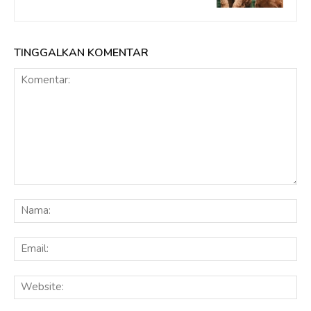
TINGGALKAN KOMENTAR
Komentar:
Na
Ema
Web