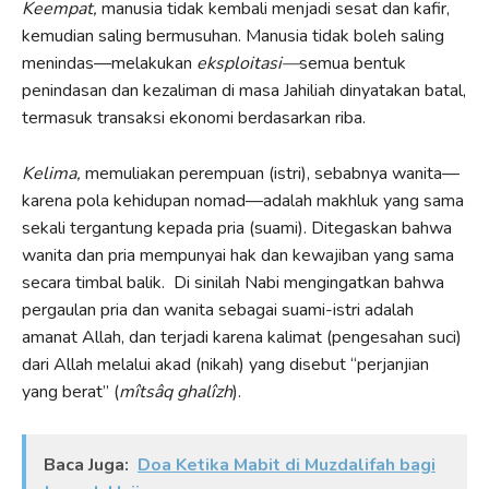
Keempat,
manusia tidak kembali menjadi sesat dan kafir,
kemudian saling bermusuhan. Manusia tidak boleh saling
menindas—melakukan
eksploitasi—
semua bentuk
penindasan dan kezaliman di masa Jahiliah dinyatakan batal,
termasuk transaksi ekonomi berdasarkan riba.
Kelima,
memuliakan perempuan (istri), sebabnya wanita—
karena pola kehidupan nomad—adalah makhluk yang sama
sekali tergantung kepada pria (suami). Ditegaskan bahwa
wanita dan pria mempunyai hak dan kewajiban yang sama
secara timbal balik. Di sinilah Nabi mengingatkan bahwa
pergaulan pria dan wanita sebagai suami-istri adalah
amanat Allah, dan terjadi karena kalimat (pengesahan suci)
dari Allah melalui akad (nikah) yang disebut “perjanjian
yang berat” (
mîtsâq
ghalîzh
).
Baca Juga:
Doa Ketika Mabit di Muzdalifah bagi