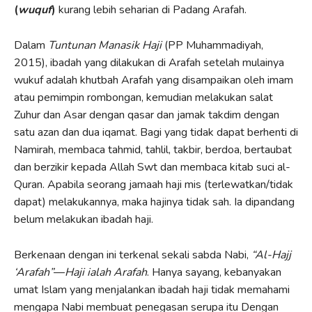
(
wuquf
)
kurang lebih seharian di Padang Arafah.
Dalam
Tuntunan Manasik Haji
(PP Muhammadiyah,
2015), ibadah yang dilakukan di Arafah setelah mulainya
wukuf adalah khutbah Arafah yang disampaikan oleh imam
atau pemimpin rombongan, kemudian melakukan salat
Zuhur dan Asar dengan qasar dan jamak takdim dengan
satu azan dan dua iqamat. Bagi yang tidak dapat berhenti di
Namirah, membaca tahmid, tahlil, takbir, berdoa, bertaubat
dan berzikir kepada Allah Swt dan membaca kitab suci al-
Quran. Apabila seorang jamaah haji mis (terlewatkan/tidak
dapat) melakukannya, maka hajinya tidak sah. Ia dipandang
belum melakukan ibadah haji.
Berkenaan dengan ini terkenal sekali sabda Nabi,
“Al-Hajj
‘Arafah”
—
Haji
ialah Arafah
. Hanya sayang, kebanyakan
umat Islam yang menjalankan ibadah haji tidak memahami
mengapa Nabi membuat penegasan serupa itu Dengan